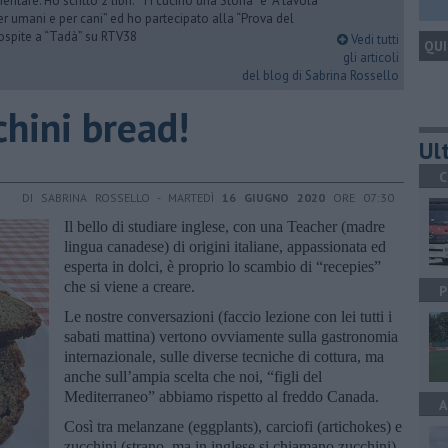
ntare. Ho scritto 2 libri: “Ti cucino una Storia” e “A tavola
er umani e per cani” ed ho partecipato alla “Prova del
 ospite a “Tadà” su RTV38
Vedi tutti
QUI
gli articoli
del blog di Sabrina Rossello
chini bread!
Ult
C
DI SABRINA ROSSELLO - MARTEDÌ
16 GIUGNO 2020
ORE 07:30
Il bello di studiare inglese, con una Teacher (madre
lingua canadese) di origini italiane, appassionata ed
esperta in dolci, è proprio lo scambio di “recepies”
che si viene a creare.
P
Le nostre conversazioni (faccio lezione con lei tutti i
sabati mattina) vertono ovviamente sulla gastronomia
internazionale, sulle diverse tecniche di cottura, ma
anche sull’ampia scelta che noi, “figli del
Mediterraneo” abbiamo rispetto al freddo Canada.
A
Così tra melanzane (eggplants), carciofi (artichokes) e
zucchini (strano, ma in inglese si chiamano zucchini)