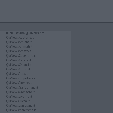
IL NETWORK QuiNews.net
QuiNewsAbetone.it
QuiNewsAmiata.it
QuiNewsAnimali.it
QuiNewsArezzo.it
QuiNewsCasentino.it
QuiNewsCecina.it
QuiNewsChianti.it
QuiNewsCuoio.it
QuiNewsElba.it
QuiNewsEmpolese.it
i
QuiNewsFirenze.it
QuiNewsGarfagnana.it
QuiNewsGrosseto.it
QuiNewsLivorno.it
QuiNewsLucca.it
QuiNewsLunigiana.it
QuiNewsMaremma.it