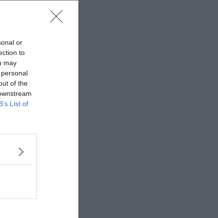
sonal or
ection to
ou may
 personal
out of the
 downstream
B’s List of