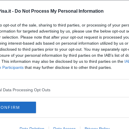
sa.it -
Do Not Process My Personal Information
 cucina” di Sabrina Rossello
to opt-out of the sale, sharing to third parties, or processing of your per
formation for targeted advertising by us, please use the below opt-out s
r selection. Please note that after your opt-out request is processed y
eing interest-based ads based on personal information utilized by us or
disclosed to third parties prior to your opt-out. You may separately opt-
losure of your personal information by third parties on the IAB’s list of
. This information may also be disclosed by us to third parties on the
IA
Participants
that may further disclose it to other third parties.
l Data Processing Opt Outs
CONFIRM
Data Deletion
Data Access
Privacy Policy