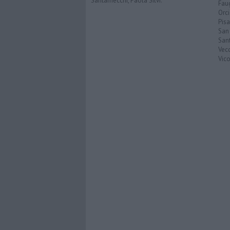
Santarnecchi, Paola Silvi.
Faug
Orc
Pisa
San
San
Vec
Vic