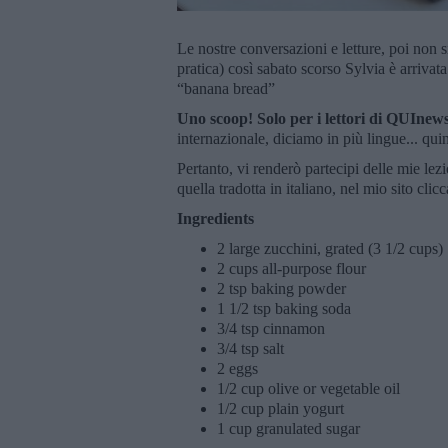
Le nostre conversazioni e letture, poi non s
pratica) così sabato scorso Sylvia è arrivat
“banana bread”
Uno scoop! Solo per i lettori di QUInew
internazionale, diciamo in più lingue... quin
Pertanto, vi renderò partecipi delle mie lezi
quella tradotta in italiano, nel mio sito cli
Ingredients
2 large zucchini, grated (3 1/2 cups)
2 cups all-purpose flour
2 tsp baking powder
1 1/2 tsp baking soda
3/4 tsp cinnamon
3/4 tsp salt
2 eggs
1/2 cup olive or vegetable oil
1/2 cup plain yogurt
1 cup granulated sugar