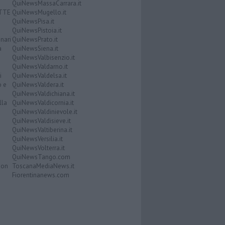
QuiNewsMassaCarrara.it
ATTE
QuiNewsMugello.it
QuiNewsPisa.it
QuiNewsPistoia.it
nari
QuiNewsPrato.it
a
QuiNewsSiena.it
QuiNewsValbisenzio.it
QuiNewsValdarno.it
i
QuiNewsValdelsa.it
o e
QuiNewsValdera.it
QuiNewsValdichiana.it
lla
QuiNewsValdicornia.it
QuiNewsValdinievole.it
QuiNewsValdisieve.it
QuiNewsValtiberina.it
QuiNewsVersilia.it
QuiNewsVolterra.it
QuiNewsTango.com
Don
ToscanaMediaNews.it
Fiorentinanews.com