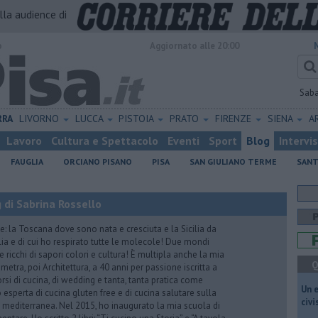
alla audience di
o
Aggiornato alle 20:00
Sab
RRA
LIVORNO
LUCCA
PISTOIA
PRATO
FIRENZE
SIENA
A
Lavoro
Cultura e Spettacolo
Eventi
Sport
Blog
Intervi
FAUGLIA
ORCIANO PISANO
PISA
SAN GIULIANO TERME
SANT
 di Sabrina Rossello
e: la Toscana dove sono nata e cresciuta e la Sicilia da
lia e di cui ho respirato tutte le molecole! Due mondi
 ricchi di sapori colori e cultura! È multipla anche la mia
Q
tra, poi Architettura, a 40 anni per passione iscritta a
rsi di cucina, di wedding e tanta, tanta pratica come
​Un 
esperta di cucina gluten free e di cucina salutare sulla
civ
ta mediterranea. Nel 2015, ho inaugurato la mia scuola di