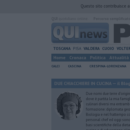
Questo sito contribuisce 
QUI
quotidiano online.
Percorso semplificat
TOSCANA
PISA
VALDERA
CUOIO
VOLTE
Home
Cronaca
Politica
Attualità
CALCI
CASCINA
CRESPINA-LORENZANA
DUE CHIACCHIERE IN CUCINA — il Blog
Due nomi due terre d’origin
dove è partita la mia famig
culinari diversi ma entrambe
formazione: diplomata geome
Biologia e nel frattempo co
personal chef ed oggi sono 
basi scientifiche della die