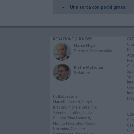
​Una torta con pochi grassi
REDAZIONE QUI NEWS
CAT
Cro
Marco Migli
Poli
Direttore Responsabile
Attu
Eco
Cult
Pietro Mattonai
Spo
Redattore
Spet
Inte
Opi
Imp
Collaboratori
Pro
Marcella Bitozzi, Sergio
Braccini, Michele Bufalino,
Valentina Caffieri, Linda
CO
Giuliani, Dina Laurenzi,
Calc
Monica Nocciolini, Paolo
Cas
Nocentini, Gabriele
Cre