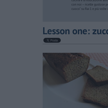
cucina e di educazione alime
con noi – ricette gustose p
cuoco” su Rai 1 e più volte
​Lesson one: zuc