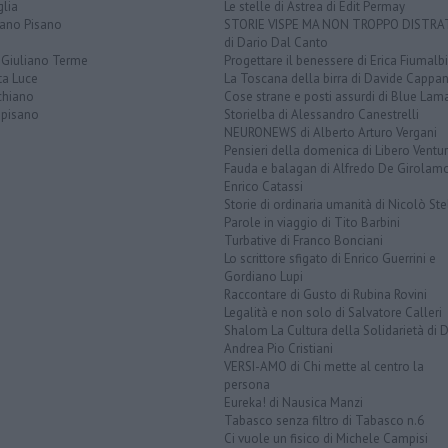
lia
Le stelle di Astrea di Edit Permay
iano Pisano
STORIE VISPE MA NON TROPPO DISTR
di Dario Dal Canto
 Giuliano Terme
Progettare il benessere di Erica Fiumalbi
ta Luce
La Toscana della birra di Davide Cappan
chiano
Cose strane e posti assurdi di Blue Lam
opisano
Storielba di Alessandro Canestrelli
NEURONEWS di Alberto Arturo Vergani
Pensieri della domenica di Libero Ventur
Fauda e balagan di Alfredo De Girolam
Enrico Catassi
Storie di ordinaria umanità di Nicolò Ste
Parole in viaggio di Tito Barbini
Turbative di Franco Bonciani
Lo scrittore sfigato di Enrico Guerrini e
Gordiano Lupi
Raccontare di Gusto di Rubina Rovini
Legalità e non solo di Salvatore Calleri
Shalom La Cultura della Solidarietà di 
Andrea Pio Cristiani
VERSI-AMO di Chi mette al centro la
persona
Eureka! di Nausica Manzi
Tabasco senza filtro di Tabasco n.6
Ci vuole un fisico di Michele Campisi