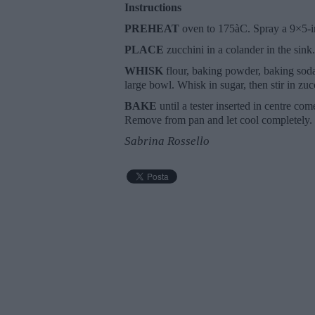
Instructions
PREHEAT
oven to 175àC. Spray a 9×5-in
PLACE
zucchini in a colander in the sin
WHISK
flour, baking powder, baking soda
large bowl. Whisk in sugar, then stir in zuc
BAKE
until a tester inserted in centre co
Remove from pan and let cool completely.
Sabrina Rossello