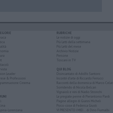
EGORIE
RUBRICHE
naca
Le notizie di oggi
tica
Più Letti della settimana
alità
Più Letti del mese
nomia
Archivio Notizie
ura
Persone
rt
Toscani in TV
tacoli
rviste
QUI BLOG
nion Leader
Disincantato di Adolfo Santoro
rese & Professioni
Incontri d'arte di Riccardo Ferrucci
grammazione Cinema
Racconti della domenica di Marco Celat
Sorridendo di Nicola Belcari
Vignaioli e vini di Nadio Stronchi
MUNI
Le pregiate penne di Pierantonio Pardi
i
Pagine allegre di Gianni Micheli
cina
Psico-cose di Federica Giusti
spina-Lorenzana
VI PRESENTO I MIEI... di Dino Fiumalbi