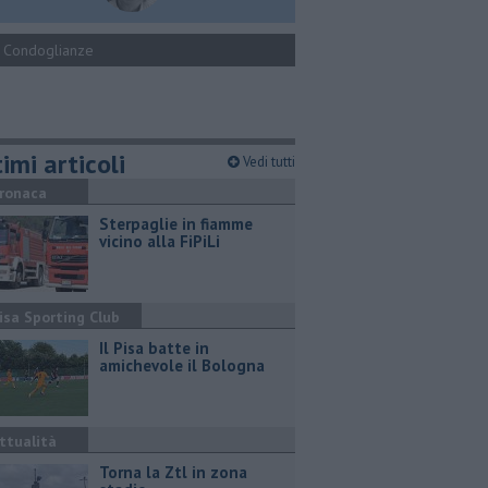
Condoglianze
imi articoli
Vedi tutti
ronaca
Sterpaglie in fiamme
vicino alla FiPiLi
isa Sporting Club
Il Pisa batte in
amichevole il Bologna
ttualità
Torna la Ztl in zona