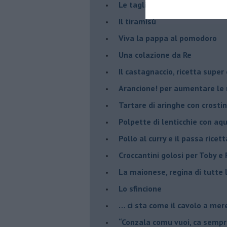
Le tagliatelle di nonna Pina
Il tiramisù
Viva la pappa al pomodoro
Una colazione da Re
Il castagnaccio, ricetta super
​Arancione! per aumentare le
Tartare di aringhe con crostin
Polpette di lenticchie con aq
​Pollo al curry e il passa ricett
Croccantini golosi per Toby e F
La maionese, regina di tutte 
Lo sfincione
​… ci sta come il cavolo a mer
“Conzala comu vuoi, ca sempri