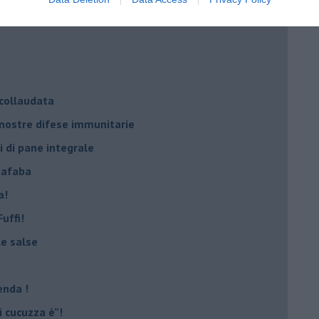
 collaudata
 nostre difese immunitarie
i di pane integrale
uafaba
a!
uffi!
le salse
enda !
 cucuzza è”!