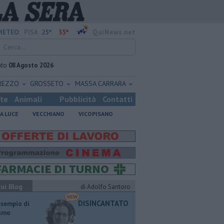
25°
35°
METEO:
PISA
QuiNews.net
ato
08 Agosto 2026
REZZO
GROSSETO
MASSA CARRARA
ste
Animali
Pubblicità
Contatti
A LUCE
VECCHIANO
VICOPISANO
ui Blog
di Adolfo Santoro
DISINCANTATO
esempio di
ismo