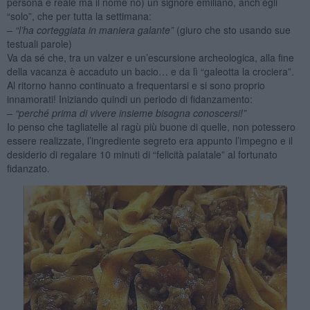
persona è reale ma il nome no) un signore emiliano, anch’egli
“solo”, che per tutta la settimana:
–
“l’ha
corteggiata
in maniera galante”
(giuro che sto usando sue
testuali parole)
Va da sé che, tra un valzer e un’escursione archeologica, alla fine
della vacanza è accaduto un bacio… e da lì “galeotta la crociera”.
Al ritorno hanno continuato a frequentarsi e si sono proprio
innamorati! Iniziando quindi un periodo di fidanzamento:
–
“perché
prima di vivere insieme bisogna conoscersi!”
Io penso che tagliatelle al ragù più buone di quelle, non potessero
essere realizzate, l’ingrediente segreto era appunto l’impegno e il
desiderio di regalare 10 minuti di “felicità palatale” al fortunato
fidanzato.