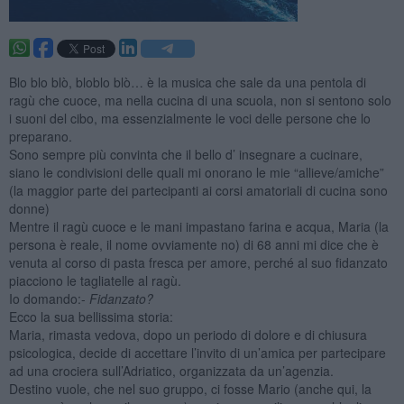
Blo blo blò, bloblo blò… è la musica che sale da una pentola di
ragù che cuoce, ma nella cucina di una scuola, non si sentono solo
i suoni del cibo, ma essenzialmente le voci delle persone che lo
preparano.
Sono sempre più convinta che il bello d’ insegnare a cucinare,
siano le condivisioni delle quali mi onorano le mie “allieve/amiche”
(la maggior parte dei partecipanti ai corsi amatoriali di cucina sono
donne)
Mentre il ragù cuoce e le mani impastano farina e acqua, Maria (la
persona è reale, il nome ovviamente no) di 68 anni mi dice che è
venuta al corso di pasta fresca per amore, perché al suo fidanzato
piacciono le tagliatelle al ragù.
Io domando:-
Fidanzato?
Ecco la sua bellissima storia:
Maria, rimasta vedova, dopo un periodo di dolore e di chiusura
psicologica, decide di accettare l’invito di un’amica per partecipare
ad una crociera sull’Adriatico, organizzata da un’agenzia.
Destino vuole, che nel suo gruppo, ci fosse Mario (anche qui, la