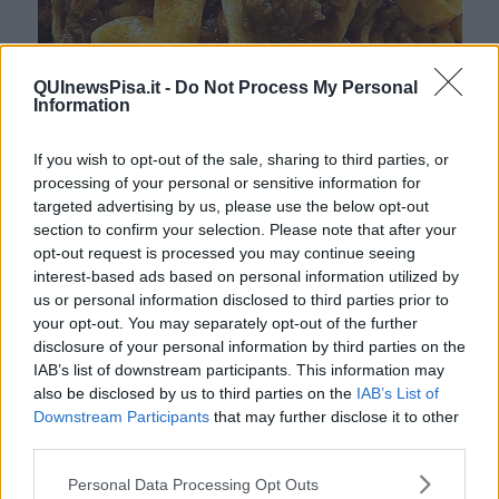
QUInewsPisa.it -
Do Not Process My Personal
Information
If you wish to opt-out of the sale, sharing to third parties, or
processing of your personal or sensitive information for
targeted advertising by us, please use the below opt-out
section to confirm your selection. Please note that after your
opt-out request is processed you may continue seeing
interest-based ads based on personal information utilized by
us or personal information disclosed to third parties prior to
RAGU’ COME LO FACCIO IO
your opt-out. You may separately opt-out of the further
Ingredienti
disclosure of your personal information by third parties on the
IAB’s list of downstream participants. This information may
300 gr di macinato grosso di manzo
200 gr di macinato di carne suina
also be disclosed by us to third parties on the
IAB’s List of
1 grossa cipolla rossa
Downstream Participants
that may further disclose it to other
1 bella carota
third parties.
1 costola di sedano comprese le foglie
1 ciuffetto di prezzemolo
Personal Data Processing Opt Outs