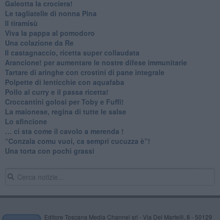
Galeotta la crociera!
Le tagliatelle di nonna Pina
Il tiramisù
Viva la pappa al pomodoro
Una colazione da Re
Il castagnaccio, ricetta super collaudata
​Arancione! per aumentare le nostre difese immunitarie
Tartare di aringhe con crostini di pane integrale
Polpette di lenticchie con aquafaba
​Pollo al curry e il passa ricetta!
Croccantini golosi per Toby e Fuffi!
La maionese, regina di tutte le salse
Lo sfincione
​… ci sta come il cavolo a merenda !
“Conzala comu vuoi, ca sempri cucuzza è”!
​Una torta con pochi grassi
Editore Toscana Media Channel srl - Via Dei Martelli, 8 - 50129