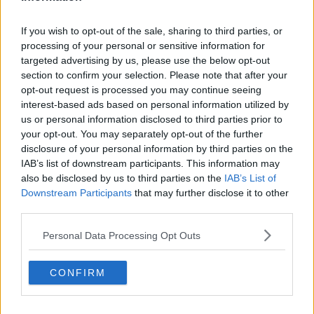
primaverili ed estivi.
If you wish to opt-out of the sale, sharing to third parties, or
processing of your personal or sensitive information for
targeted advertising by us, please use the below opt-out
Altro dato positivo per Calci è
la permanenza media, stabilmente
section to confirm your selection. Please note that after your
superiore alle tre notti
(3,5 per l'esattezza), quando in città come i
opt-out request is processed you may continue seeing
capoluoghi vicini il dato si assesta poco al di sopra dei due
interest-based ads based on personal information utilized by
pernottamenti. Aumenta anche il dato della spesa media in
us or personal information disclosed to third parties prior to
Valgraziosa, con una ricaduta positiva per le attività produttive, a
your opt-out. You may separately opt-out of the further
cominciare dal settore della ristorazione.
disclosure of your personal information by third parties on the
“I dati sui flussi turistici fuori stagione – ha commentato
IAB’s list of downstream participants. This information may
l’assessore al turismo, Fabio Mencarelli
– confermano che
la
also be disclosed by us to third parties on the
IAB’s List of
Valgraziosa è una destinazione turistica appetibile tutto
Downstream Participants
that may further disclose it to other
l’anno,
grazie alla sua posizione strategica rispetto alle principali
third parties.
città d’arte della Toscana e grazie ai suoi pregi ambientali e
architettonici”.
Personal Data Processing Opt Outs
“Da anni – ha aggiunto
il sindaco, Massimiliano Ghimenti
–
lavoriamo per connotare Calci come un territorio da scoprire tutto
CONFIRM
l'anno, e lo facciamo sostenendo iniziative ed eventi, senza
dimenticare che alcune manifestazioni sportive possono portare
benefici sensibili. Per questo resterà forte l’impegno di questa