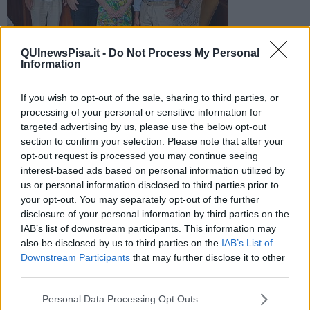
Cascina ha una nuova centenaria. La signora Dina ha
QUInewsPisa.it -
Do Not Process My Personal
festeggiato il traguardo insieme alla famiglia e al sindaco
Information
Michelangelo Betti
If you wish to opt-out of the sale, sharing to third parties, or
processing of your personal or sensitive information for
targeted advertising by us, please use the below opt-out
section to confirm your selection. Please note that after your
opt-out request is processed you may continue seeing
CASCINA —
Cascina ha una nuova centenaria. A raggiungere il
interest-based ads based on personal information utilized by
traguardo delle 100 candeline è
Dina Tinagli,
che ha festeggiato il
us or personal information disclosed to third parties prior to
suo compleanno insieme ad amici e parenti.
your opt-out. You may separately opt-out of the further
A farle visita anche il sindaco
Michelangelo Betti
e don
Paolo
disclosure of your personal information by third parties on the
Paoletti
, che hanno portato alla neo centenaria gli auguri di tutta la
IAB’s list of downstream participants. This information may
comunità e con i quali ha parlato della della storia di Cascina, degli
also be disclosed by us to third parties on the
IAB’s List of
anni della sua gioventù e le amicizie di allora.
Downstream Participants
that may further disclose it to other
third parties.
Personal Data Processing Opt Outs