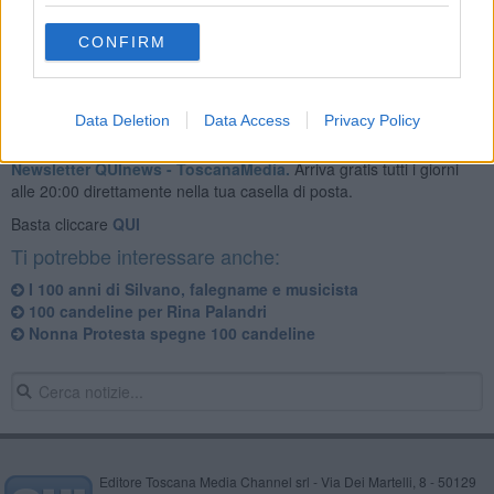
Poi torta, candeline e champagne per festeggiare la signora Dina.
CONFIRM
Data Deletion
Data Access
Privacy Policy
Se vuoi leggere le notizie principali della Toscana iscriviti alla
Newsletter QUInews - ToscanaMedia.
Arriva gratis tutti i giorni
alle 20:00 direttamente nella tua casella di posta.
Basta cliccare
QUI
Ti potrebbe interessare anche:
I 100 anni di Silvano, falegname e musicista
100 candeline per Rina Palandri
Nonna Protesta spegne 100 candeline
Editore Toscana Media Channel srl - Via Dei Martelli, 8 - 50129