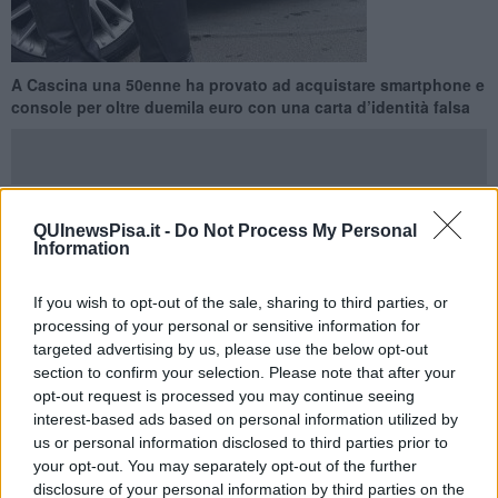
A Cascina una 50enne ha provato ad acquistare smartphone e
console per oltre duemila euro con una carta d’identità falsa
QUInewsPisa.it -
Do Not Process My Personal
CASCINA —
Voleva comprare due smartphone e una console di
Information
ultima generazione per un valore complessivo di oltre 2.300 euro,
ma per farlo ha usato documenti falsi. Una donna di 50 anni è stata
If you wish to opt-out of the sale, sharing to third parties, or
arrestata dai
Carabinieri della Stazione di Navacchio
nel
processing of your personal or sensitive information for
pomeriggio del 30 Ottobre, colta in flagrante mentre tentava di
targeted advertising by us, please use the below opt-out
ottenere un finanziamento in un negozio di elettronica della zona.
section to confirm your selection. Please note that after your
L’intervento dei militari è scattato intorno alle 16.30, dopo la
opt-out request is processed you may continue seeing
segnalazione arrivata al numero di emergenza 112. Quando i
interest-based ads based on personal information utilized by
carabinieri sono giunti sul posto, la donna stava completando la
us or personal information disclosed to third parties prior to
procedura di acquisto mostrando una
Carta d’Identità Elettronica
your opt-out. You may separately opt-out of the further
e una
Tessera Sanitaria
che, a seguito dei controlli, si sono
disclosure of your personal information by third parties on the