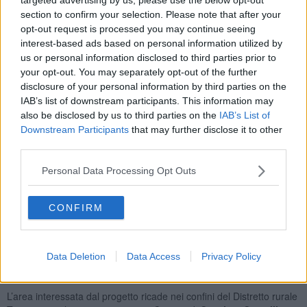
section to confirm your selection. Please note that after your
"Siamo felici di darvi ospitalità in questa assemblea fondativa - ha
opt-out request is processed you may continue seeing
detto l'assessore all'Ambiente
Paolo Cipolli
- abbiamo aderito con
interest-based ads based on personal information utilized by
entusiasmo a questo progetto per affacciarsi di nuovo sul tema
us or personal information disclosed to third parties prior to
dell’agricoltura, che nei decenni passati non ha avuto troppo
your opt-out. You may separately opt-out of the further
spazio.
Cascina ha sempre avuto un’importante tradizione
disclosure of your personal information by third parties on the
orticola
: mi preme sottolineare l’importanza strategica di questa
IAB’s list of downstream participants. This information may
sinergia per lo
sviluppo agricolo dei territori coinvolti
":
also be disclosed by us to third parties on the
IAB’s List of
Downstream Participants
that may further disclose it to other
L'obiettivo dell'associazione è quello di
potenziare il sistema
third parties.
locale di produzione e consumo
sia attraverso una maggiore
collaborazione tra gli operatori, sia attraverso il potenziamento della
Personal Data Processing Opt Outs
promozione delle specificità del territorio, con particolare attenzione
alle
eccellenze produttive nei settori agricoli e agroalimentari
,
in sinergia con le imprese della ristorazione e del turismo.
CONFIRM
Particolare attenzione, infatti, sarà data al rapporto con la
ristorazione collettiva pubblica
, in modo particolare dei piccoli
Comuni, perché possa crescere, attraverso il consumo diretto, la
Data Deletion
Data Access
Privacy Policy
conoscenza delle produzioni locali anche per i cittadini in età
scolare, in particolare nella fascia 0-14.
L’area interessata dal progetto ricade nei confini del Distretto rurale