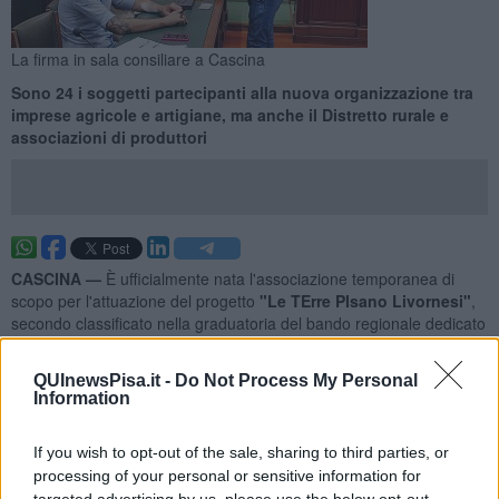
La firma in sala consiliare a Cascina
Sono 24 i soggetti partecipanti alla nuova organizzazione tra
imprese agricole e artigiane, ma anche il Distretto rurale e
associazioni di produttori
CASCINA —
È ufficialmente nata l'associazione temporanea di
scopo per l'attuazione del progetto
"Le TErre PIsano Livornesi"
,
secondo classificato nella graduatoria del bando regionale dedicato
alla
filiera corta
e ai
mercati locali
.
A ospitare i firmatari e i rappresentanti dei
24 soggetti coinvolti
QUInewsPisa.it -
Do Not Process My Personal
Information
tra imprese agricole, artigianali e commerciali, oltre ad associazioni
di produttori e il Distretto rurale Terre pisano livornesi, è stata la
sala consiliare del Comune di Cascina.
If you wish to opt-out of the sale, sharing to third parties, or
processing of your personal or sensitive information for
targeted advertising by us, please use the below opt-out