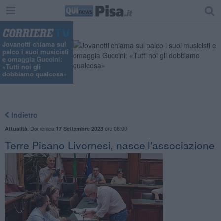
Jovanotti chiama sul
palco i suoi musicisti
e omaggia Guccini:
«Tutti noi gli
dobbiamo qualcosa»
Indietro
,
Domenica
ore 08:00
Attualità
17 Settembre 2023
Terre Pisano Livornesi, nasce l'associazione