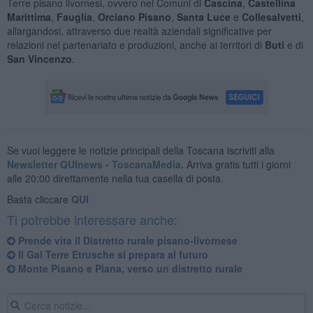
Terre pisano livornesi, ovvero nei Comuni di
Cascina
,
Castellina
Marittima
,
Fauglia
,
Orciano Pisano
,
Santa Luce
e
Collesalvetti
,
allargandosi, attraverso due realtà aziendali significative per
relazioni nel partenariato e produzioni, anche ai territori di
Buti
e di
San Vincenzo
.
Se vuoi leggere le notizie principali della Toscana iscriviti alla
Newsletter QUInews - ToscanaMedia.
Arriva gratis tutti i giorni
alle 20:00 direttamente nella tua casella di posta.
Basta cliccare
QUI
Ti potrebbe interessare anche:
Prende vita il Distretto rurale pisano-livornese
Il Gal Terre Etrusche si prepara al futuro
Monte Pisano e Piana, verso un distretto rurale