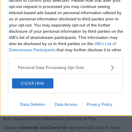
section to confirm your selection. Please note that after your
opt-out request is processed you may continue seeing
interest-based ads based on personal information utilized by
us or personal information disclosed to third parties prior to
Area pisana 148 casi:
Orciano Pisano 2, Calci 9, Pisa 77, San
your opt-out. You may separately opt-out of the further
Giuliano Terme 19, Santa Luce 1, Cascina 27, Crespina Lorenzana
disclosure of your personal information by third parties on the
3, Vicopisano 4, Vecchiano 5, Fauglia 1;
IAB’s list of downstream participants. This information may
also be disclosed by us to third parties on the
IAB’s List of
Valdera 86 casi:
Lajatico 3, Bientina 13, Terricciola 5, Calcinaia 13,
Downstream Participants
that may further disclose it to other
Capannoli 6, Chianni 1, Buti 4, Peccioli 3, Casciana Terme Lari 7,
third parties.
Ponsacco 8, Pontedera 15, Santa Maria a Monte 6, Palaia 2.
Alta Valdicecina 17 casi:
Casale Marittimo 2, Montecatini Val di
Personal Data Processing Opt Outs
Cecina 2, Castelnuovo di Val di Cecina 2, Volterra 6, Pomarance 3,
Castellina Marittima 1, Montescudaio 1.
CONFIRM
Comprensorio del Cuoio 22 casi:
Montopoli in Val d'Arno 7,
Castelfranco di Sotto 4, Santa Croce sull'Arno 4, San Miniato 7.
In
Toscana
, sempre nelle ultime 24 ore, sono stati accertati
Data Deletion
Data Access
Privacy Policy
complessivamente 1.739 nuovi casi di positività al virus e
4
decessi
, relativi a 3 uomini e una donna con un'età media di 84,5
anni; nessuno di loro risiedeva in provincia di Pisa.
I toscani
ricoverati con Covid-19
oggi sono 228 (uno in meno