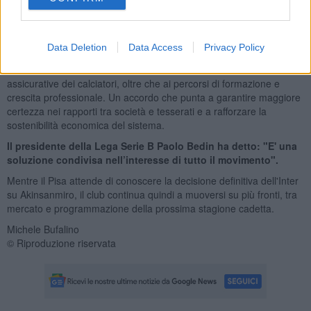
sportivo. Tra le novità principali figura la riduzione automatica degli
emolumenti del 25% in caso di retrocessione, con il corrispondente
aumento in caso di promozione in Serie A, in linea con quanto già
Data Deletion
Data Access
Privacy Policy
previsto nella massima categoria.
Particolare attenzione è stata riservata anche alle tutele sanitarie e
assicurative dei calciatori, oltre che ai percorsi di formazione e
crescita professionale. Un accordo che punta a garantire maggiore
certezza nei rapporti tra società e tesserati e a rafforzare la
sostenibilità economica del sistema.
Il presidente della Lega Serie B Paolo Bedin ha detto: "E' una
soluzione condivisa nell’interesse di tutto il movimento".
Mentre il Pisa attende di conoscere la decisione definitiva dell'Inter
su Akinsanmiro, il club continua quindi a muoversi su più fronti, tra
mercato e programmazione della prossima stagione cadetta.
Michele Bufalino
© Riproduzione riservata