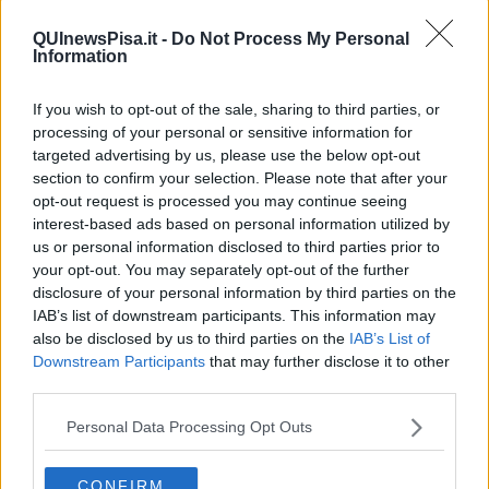
decisione passa all'Inter,
che si è garantita un diritto di
controriscatto fissato a 8,5 milioni di euro
. I nerazzurri milanesi
QUInewsPisa.it -
Do Not Process My Personal
dovranno sciogliere le riserve entro il 21 Giugno, data entro la
Information
quale sarà definito il futuro del giocatore.
If you wish to opt-out of the sale, sharing to third parties, or
processing of your personal or sensitive information for
targeted advertising by us, please use the below opt-out
Per il Pisa l'eventuale esercizio del controriscatto garantirebbe
section to confirm your selection. Please note that after your
una plusvalenza immediata da un milione di euro
, mentre per
opt-out request is processed you may continue seeing
l'Inter rappresenterebbe la possibilità di mantenere il controllo su
interest-based ads based on personal information utilized by
uno dei prospetti più interessanti cresciuti negli ultimi anni. La
us or personal information disclosed to third parties prior to
notizia è stata confermata anche dai canali del giornalista
Gianluca
your opt-out. You may separately opt-out of the further
Di Marzio.
disclosure of your personal information by third parties on the
Parallelamente alle vicende di mercato, arrivano novità importanti
IAB’s list of downstream participants. This information may
anche dal fronte normativo
. La Lega Nazionale Professionisti
also be disclosed by us to third parties on the
IAB’s List of
Serie B ha infatti annunciato la sottoscrizione del nuovo
Downstream Participants
that may further disclose it to other
Accordo Collettivo con l'Associazione Italiana Calciatori e la
third parties.
Figc
, destinato a regolare i rapporti tra club e calciatori
professionisti per il prossimo triennio.
Personal Data Processing Opt Outs
L'intesa aggiorna il precedente accordo risalente al 2014
e
tiene conto delle modifiche introdotte dalla riforma del lavoro
CONFIRM