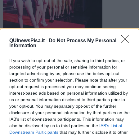
La tappa fiorentina di Miss Mondo Toscana vinta dalla pisana
QUInewsPisa.it -
Do Not Process My Personal
Eleonora Moriti che precede Katia Trafeli di Volterra e Sofia
Information
Paliotto
If you wish to opt-out of the sale, sharing to third parties, or
processing of your personal or sensitive information for
targeted advertising by us, please use the below opt-out
section to confirm your selection. Please note that after your
opt-out request is processed you may continue seeing
FIRENZE —
interest-based ads based on personal information utilized by
Una concorrente pisana trionfa in terra Fiorentina.
us or personal information disclosed to third parties prior to
your opt-out. You may separately opt-out of the further
Eleonora Moriti
si aggiudica la ventiduesima selezione di Miss
disclosure of your personal information by third parties on the
Mondo Toscana in una nota discoteca di Firenze, in una serata di
IAB’s list of downstream participants. This information may
assoluto spettacolo e moda in cui è stato inserito anche il concorso
also be disclosed by us to third parties on the
IAB’s List of
più famoso in Toscana.
Downstream Participants
that may further disclose it to other
third parties.