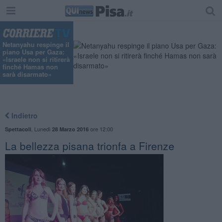
Netanyahu respinge il
piano Usa per Gaza:
«Israele non si ritirerà
finché Hamas non
sarà disarmato»
Indietro
,
Lunedì
ore 12:00
Spettacoli
28 Marzo 2016
La bellezza pisana trionfa a Firenze