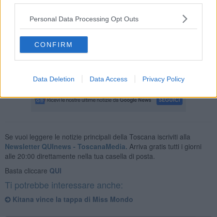
Personal Data Processing Opt Outs
Eleonora Moriti che studia abbigliamento e moda e sogna di
diventare fotomodella, dopo due piazzamenti al terzo posto e' al
suo primo successo a Miss Mondo Toscana, proprio
nel giorno
CONFIRM
del Capodanno Pisano
, che la rimette in corsa per la
partecipazione alle finali nazionali in programma nel giugno
prossimo a Gallipoli in Puglia.
Data Deletion
Data Access
Privacy Policy
Se vuoi leggere le notizie principali della Toscana iscriviti alla
Newsletter QUInews - ToscanaMedia.
Arriva gratis tutti i giorni
alle 20:00 direttamente nella tua casella di posta.
Basta cliccare
QUI
Ti potrebbe interessare anche:
Kitana vince la tappa di Miss Mondo