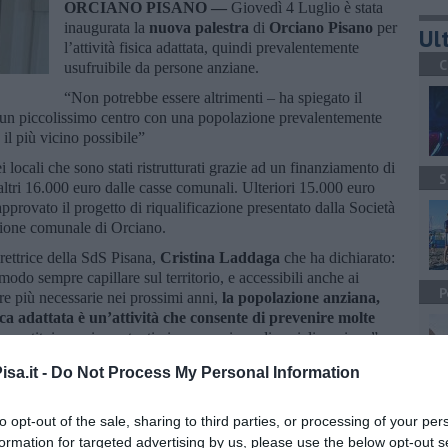
ORCIANO PISANO —
Giovedì 4 Luglio è stata
inaugurata la
nuova palestra
di
Orciano Pisano
per
Ult
l’attività fisica adattata, quindi prevalentemente
C
usufruibile da persone anziane.
“Non potrebbe essere altrimenti – ha spiegato il
un piccolissimo centro con una popolazione prevalentemente
il più vicino possibile”
 locali che sono stati ristrutturati grazie ad un finanziamento di
S
ltri 16.000 euro dalle casse comunali. Ulteriori 15.000 euro
provato il progetto di riqualificazione presentato dalla Società
zione comunale di Orciano.
irettrice della SdS Pisana,
Cristina Laddaga
che ha dichiarato:
modo sempre capillare sul territorio, e accessibili anche ai
P
re più necessarie nei prossimi anni,
la popolazione anziana,
stica adattata è un’attività che consente di prevenire molte
 a costituire un importantissima occasione di socializzazione”.
sa.it -
Do Not Process My Personal Information
A
to opt-out of the sale, sharing to third parties, or processing of your per
formation for targeted advertising by us, please use the below opt-out s