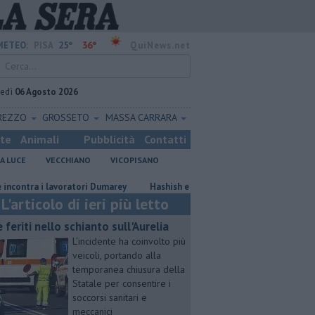
25°
36°
METEO:
PISA
QuiNews.net
vedì
06 Agosto 2026
REZZO
GROSSETO
MASSA CARRARA
ste
Animali
Pubblicità
Contatti
A LUCE
VECCHIANO
VICOPISANO
a i lavoratori Dumarey
Hashish e coltello, denunciato 21enne a Navacc
L'articolo di ieri più letto
e feriti nello schianto sull'Aurelia
L'incidente ha coinvolto più
veicoli, portando alla
temporanea chiusura della
Statale per consentire i
soccorsi sanitari e
meccanici