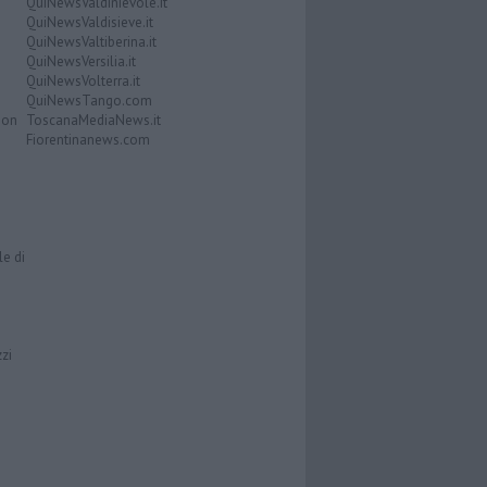
QuiNewsValdinievole.it
QuiNewsValdisieve.it
QuiNewsValtiberina.it
QuiNewsVersilia.it
QuiNewsVolterra.it
QuiNewsTango.com
Don
ToscanaMediaNews.it
Fiorentinanews.com
le di
zzi