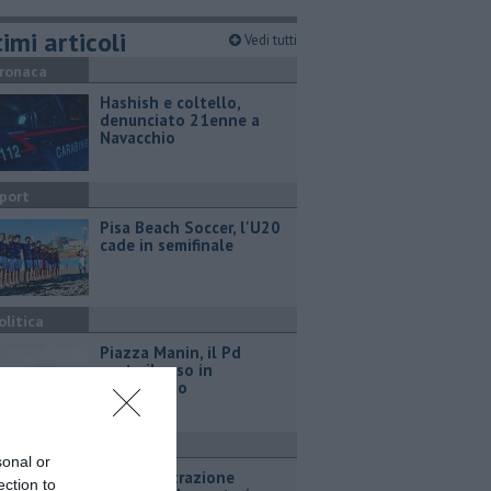
imi articoli
Vedi tutti
ronaca
Hashish e coltello,
denunciato 21enne a
Navacchio
port
Pisa Beach Soccer, l'U20
cade in semifinale
olitica
Piazza Manin, il Pd
porta il caso in
Parlamento
ttualità
sonal or
L'amministrazione
ection to