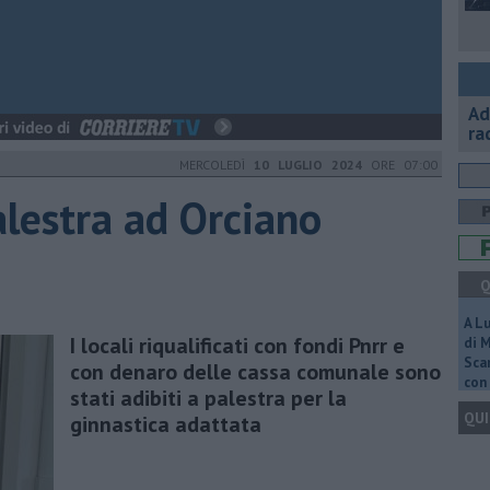
Ad
ra
MERCOLEDÌ
10 LUGLIO 2024
ORE 07:00
alestra ad Orciano
Q
A L
I locali riqualificati con fondi Pnrr e
di 
Scar
con denaro delle cassa comunale sono
con 
stati adibiti a palestra per la
QUI
ginnastica adattata