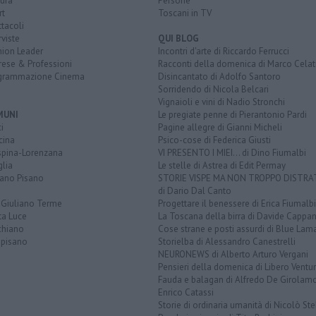
ura
Persone
rt
Toscani in TV
tacoli
rviste
QUI BLOG
nion Leader
Incontri d'arte di Riccardo Ferrucci
rese & Professioni
Racconti della domenica di Marco Celat
grammazione Cinema
Disincantato di Adolfo Santoro
Sorridendo di Nicola Belcari
Vignaioli e vini di Nadio Stronchi
MUNI
Le pregiate penne di Pierantonio Pardi
i
Pagine allegre di Gianni Micheli
cina
Psico-cose di Federica Giusti
spina-Lorenzana
VI PRESENTO I MIEI... di Dino Fiumalbi
lia
Le stelle di Astrea di Edit Permay
iano Pisano
STORIE VISPE MA NON TROPPO DISTR
di Dario Dal Canto
 Giuliano Terme
Progettare il benessere di Erica Fiumalbi
ta Luce
La Toscana della birra di Davide Cappan
chiano
Cose strane e posti assurdi di Blue Lam
opisano
Storielba di Alessandro Canestrelli
NEURONEWS di Alberto Arturo Vergani
Pensieri della domenica di Libero Ventur
Fauda e balagan di Alfredo De Girolam
Enrico Catassi
Storie di ordinaria umanità di Nicolò Ste