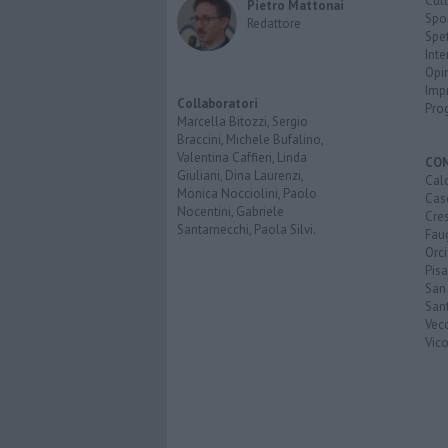
Cult
Pietro Mattonai
Spo
Redattore
Spet
Inte
Opi
Imp
Collaboratori
Pro
Marcella Bitozzi, Sergio
Braccini, Michele Bufalino,
Valentina Caffieri, Linda
CO
Giuliani, Dina Laurenzi,
Calc
Monica Nocciolini, Paolo
Cas
Nocentini, Gabriele
Cre
Santarnecchi, Paola Silvi.
Faug
Orc
Pisa
San
San
Vec
Vic