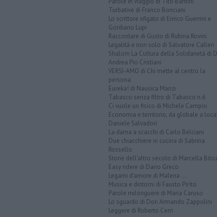
Parole in viaggio di Tito Barbini
Turbative di Franco Bonciani
Lo scrittore sfigato di Enrico Guerrini e
Gordiano Lupi
Raccontare di Gusto di Rubina Rovini
Legalità e non solo di Salvatore Calleri
Shalom La Cultura della Solidarietà di 
Andrea Pio Cristiani
VERSI-AMO di Chi mette al centro la
persona
Eureka! di Nausica Manzi
Tabasco senza filtro di Tabasco n.6
Ci vuole un fisico di Michele Campisi
Economia e territorio, da globale a loca
Daniele Salvadori
La dama a scacchi di Carlo Belciani
Due chiacchiere in cucina di Sabrina
Rossello
Storie dell'altro secolo di Marcella Bito
Easy ridere di Dario Greco
Legami d'amore di Malena ...
Musica e dintorni di Fausto Pirìto
Parole milonguere di Maria Caruso
Lo sguardo di Don Armando Zappolini
Leggere di Roberto Cerri