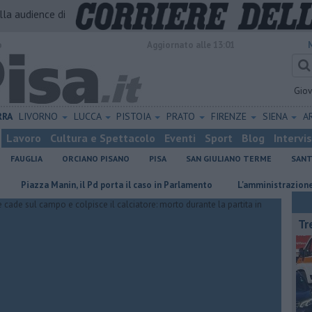
alla audience di
o
Aggiornato alle 13:01
Gio
RRA
LIVORNO
LUCCA
PISTOIA
PRATO
FIRENZE
SIENA
A
Lavoro
Cultura e Spettacolo
Eventi
Sport
Blog
Intervi
FAUGLIA
ORCIANO PISANO
PISA
SAN GIULIANO TERME
SANT
azza Manin, il Pd porta il caso in Parlamento
L'amministrazione incontr
Tr