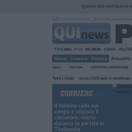
Questo sito contribuisce 
QUI
quotidiano online.
Percorso semplificat
TOSCANA
PISA
VALDERA
CUOIO
VOLTE
Home
Cronaca
Politica
Attualità
CALCI
CASCINA
CRESPINA-LORENZANA
 21enne a Navacchio
Pisa Beach Soccer, l'U20 cade in semifinale
Tutti i titoli:
Pi
Il fulmine cade sul
campo e colpisce il
calciatore: morto
durante la partita in
Thailandia