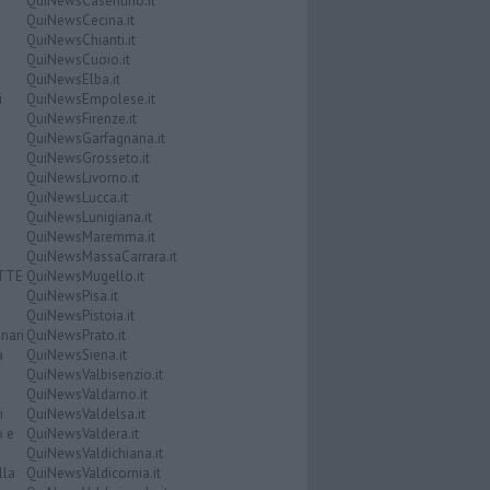
QuiNewsCasentino.it
QuiNewsCecina.it
QuiNewsChianti.it
QuiNewsCuoio.it
QuiNewsElba.it
i
QuiNewsEmpolese.it
QuiNewsFirenze.it
QuiNewsGarfagnana.it
QuiNewsGrosseto.it
QuiNewsLivorno.it
QuiNewsLucca.it
QuiNewsLunigiana.it
QuiNewsMaremma.it
QuiNewsMassaCarrara.it
ATTE
QuiNewsMugello.it
QuiNewsPisa.it
QuiNewsPistoia.it
nari
QuiNewsPrato.it
a
QuiNewsSiena.it
QuiNewsValbisenzio.it
QuiNewsValdarno.it
i
QuiNewsValdelsa.it
o e
QuiNewsValdera.it
QuiNewsValdichiana.it
lla
QuiNewsValdicornia.it