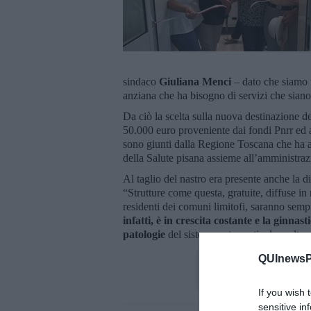
sindaco
Giuliana Menci
– dato che siamo 
anziana che ha bisogno di servizi che siano 
Da ciò la scelta sulla nuova destinazione dei
50.000 euro proveniente dai fondi Pnrr ed a
sono giunti dalla Regione Toscana che ha ap
della Salute pisana assieme all’amministra
Al taglio del nastro era presente anche la d
“Strutture come questa, gratuite, diffuse in 
residenti dei comuni limitofi, saranno semp
infatti, è in crescita costante e la ginna
patologie
del sistema osteo-articolare oltre
QUInewsPi
If you wish 
sensitive in