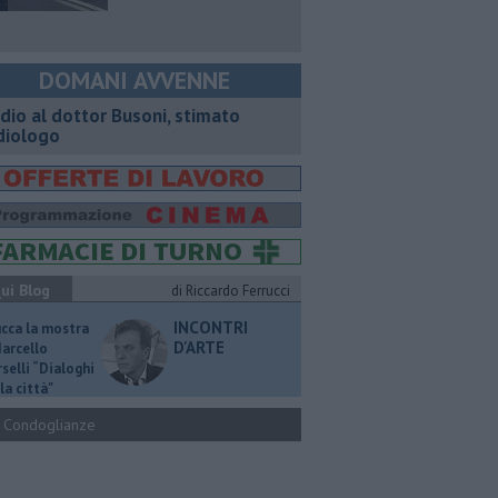
DOMANI AVVENNE
dio al dottor Busoni, stimato
diologo
ui Blog
di Riccardo Ferrucci
INCONTRI
ucca la mostra
D'ARTE
Marcello
selli “Dialoghi
la città"
Condoglianze