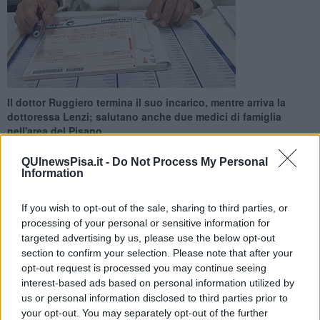
Il dottor Ruggiero termina il suo incarico, mentre arriva la
dottoressa Lenzi; salutano anche due medici di famiglia
nell'area del Pisano
QUInewsPisa.it -
Do Not Process My Personal
Information
If you wish to opt-out of the sale, sharing to third parties, or
PONSACCO —
Dal prossimo 27 Marzo, nell'ambito territoriale di
processing of your personal or sensitive information for
Ponsacco
, prenderà servizio una nuova dottoressa come medica
targeted advertising by us, please use the below opt-out
di famiglia, ovvero
Beatrice Lenzi
.
section to confirm your selection. Please note that after your
opt-out request is processed you may continue seeing
Sempre a Ponsacco, dal prossimo 1° Aprile, terminerà invece
interest-based ads based on personal information utilized by
l'incarico del dottor
Giuseppe Ruggiero
.
us or personal information disclosed to third parties prior to
your opt-out. You may separately opt-out of the further