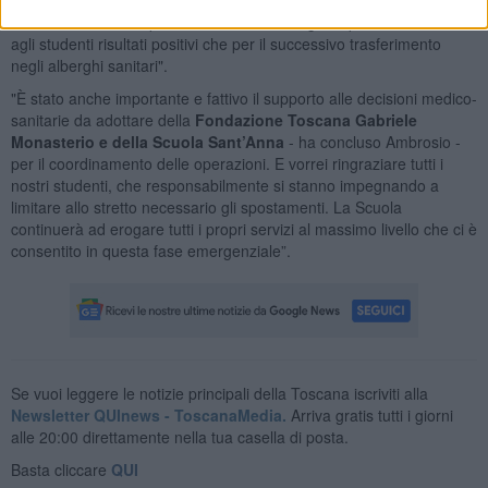
Scuola Normale sia per l’attività di screening, sia per l’assistenza
agli studenti risultati positivi che per il successivo trasferimento
negli alberghi sanitari".
"È stato anche importante e fattivo il supporto alle decisioni medico-
sanitarie da adottare della
Fondazione Toscana Gabriele
Monasterio e della Scuola Sant’Anna
- ha concluso Ambrosio -
per il coordinamento delle operazioni. E vorrei ringraziare tutti i
nostri studenti, che responsabilmente si stanno impegnando a
limitare allo stretto necessario gli spostamenti. La Scuola
continuerà ad erogare tutti i propri servizi al massimo livello che ci è
consentito in questa fase emergenziale”.
Se vuoi leggere le notizie principali della Toscana iscriviti alla
Newsletter QUInews - ToscanaMedia.
Arriva gratis tutti i giorni
alle 20:00 direttamente nella tua casella di posta.
Basta cliccare
QUI