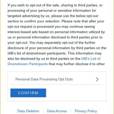
isolamento
nelle proprie stanze, così come in autoisolamento
If you wish to opt-out of the sale, sharing to third parties, or
sono gli studenti risultati contatti stretti dei positivi. La Asl Toscana
processing of your personal or sensitive information for
Nord Ovest, in accordo con la Scuola Normale, provvederà nei
targeted advertising by us, please use the below opt-out
prossimi giorni a
trasferire gli allievi
che hanno contratto il virus
section to confirm your selection. Please note that after your
negli alberghi sanitari a disposizione sul proprio territorio di
opt-out request is processed you may continue seeing
competenza".
interest-based ads based on personal information utilized by
us or personal information disclosed to third parties prior to
your opt-out. You may separately opt-out of the further
disclosure of your personal information by third parties on the
In attesa che si completi lo screening tra la popolazione
IAB’s list of downstream participants. This information may
studentesca, la Direzione della Scuola Normale ha predisposto in
also be disclosed by us to third parties on the
IAB’s List of
via precauzionale la c
hiusura della mensa, l’interruzione
Downstream Participants
that may further disclose it to other
dell’attività didattica in presenza e delle attività
di studio presso
third parties.
gli spazi comuni (aule, aule studio), la chiusura della
biblioteca
e
dell'
archivio
. Il servizio mensa viene garantito con
pasti da
Personal Data Processing Opt Outs
asporto
, per adesso agli allievi residenti nei collegi.
“Siamo in costante contatto con le autorità sanitarie e con gli allievi
CONFIRM
per il
continuo monitoraggio
della situazione – è il commento del
Direttore della Scuola Normale,
Luigi Ambrosio
-. In una
circostanza così difficile da gestire, desidero sottolineare la
professionalità
e la
disponibilità
del personale sanitario della Asl
Data Deletion
Data Access
Privacy Policy
Toscana Nord Ovest, che ha fornito un supporto efficace alla