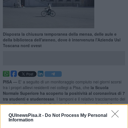
Disposta la chiusura temporanea della mensa, delle aule e
della biblioteca dell'ateneo, dove è intervenuta l'Azienda Usl
Toscana nord ovest
PISA —
E' a seguito di un monitoraggio compiuto nei giorni scorsi
tra i propri allievi residenti nei collegi a Pisa, che
la Scuola
Normale Superiore ha scoperto la positività al coronavirus di 7
tra studenti e studentesse
. I tamponi e il relativo tracciamento dei
contatti stretti sono stati effettuati dal personale sanitario della
Azienda Usl Toscana Nord Ovest
.
QUInewsPisa.it -
Do Not Process My Personal
"Tutti i ragazzi e le ragazze presentano
discrete condizioni di
Information
salute
- hanno informato da Palazzo della Carovana -, e sono in