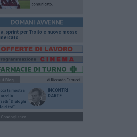
comunicato.
DOMANI AVVENNE
sa, sprint per Troilo e nuove mosse
 mercato
ui Blog
di Riccardo Ferrucci
INCONTRI
ucca la mostra
D'ARTE
Marcello
selli “Dialoghi
la città"
Condoglianze