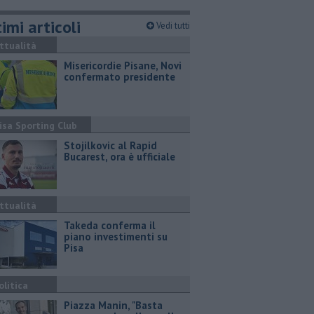
imi articoli
Vedi tutti
ttualità
Misericordie Pisane, Novi
confermato presidente
isa Sporting Club
Stojilkovic al Rapid
Bucarest, ora è ufficiale
ttualità
Takeda conferma il
piano investimenti su
Pisa
olitica
Piazza Manin, "Basta