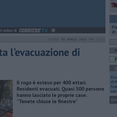
Pi
di
GIOVEDÌ
30 APRILE 2026
ORE 23:10
ta l'evacuazione di
Q
A L
Il rogo è esteso per 400 ettari.
di 
Scar
Residenti evacuati. Quasi 500 persone
con 
hanno lasciato le proprie case.
QUI
"Tenete chiuse le finestre"