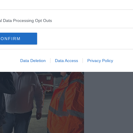
o, le Autorità invitano le popolazioni dei Comuni di San Giuliano
 chiuse ed a non svolgere attività all’aperto nelle prime ore del
l Data Processing Opt Outs
CONFIRM
Data Deletion
Data Access
Privacy Policy