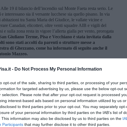
. Alle 19 il bilancio dell’incendio sul Monte Faeta resta serio. Le
i
e interessano sia il versante lucchese sia quello pisano. In via
abitazioni tra Santa Maria del Giudice, le vallate vicine e
re Canadair, elicotteri, oltre venti squadre AIB e vigili del
i e sulla zona resta in vigore l’allerta gialla per vento, prorogata
San Giuliano Terme, Pisa e Vecchiano è stata invitata dalla
lti sono stati accolti da parenti o strutture messe a
estra di Ghezzano, come ha informato di seguito anche il
ntonio Mazzeo.
, "Nella giornata di oggi, giovedì 30 aprile, è stato attivato in
a, Maria Luisa D’Alessandro, il Centro Coordinamento Soccorsi
sa.it -
Do Not Process My Personal Information
ncendio sul Monte Faeta, originatosi in Provincia di Lucca, ma
che il fronte pisano dove, nel Comune di San Giuliano di
to opt-out of the sale, sharing to third parties, or processing of your per
ono state evacuate precauzionalmente circa 300 persone.
formation for targeted advertising by us, please use the below opt-out s
nte della 46 Brigata Aerea, Gen. Luca Mazzini, il Vice
r selection. Please note that after your opt-out request is processed y
. Giorgio Ciappei, i vertici provinciali delle Forze di polizia,
eing interest-based ads based on personal information utilized by us or
e strutture di protezione civile. Nel corso della riunione, sono
disclosed to third parties prior to your opt-out. You may separately opt-
resentanti della Sala Operativa Regionale e quelli del
losure of your personal information by third parties on the IAB’s list of
le.
. This information may also be disclosed by us to third parties on the
IA
isponibili, nelle prossime ore il fumo potrebbe scendere e,
Participants
that may further disclose it to other third parties.