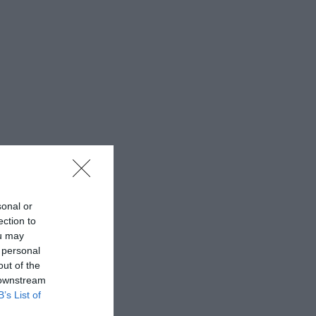
sonal or
ection to
ou may
 personal
out of the
 downstream
B’s List of