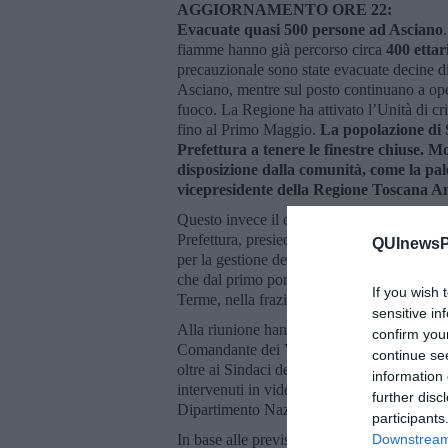
AGGIORNAMENTO ORE 22:
Evacuate quasi 500 persone ad Asciano
fiamme hanno già percorso circa
400 ettar
precauzionale sono state evacuate decine di 
Asciano, mentre sul posto continuano a opera
fuoco. La Regione ha attivato l’Unità di cris
fino al Primo Maggio.
La popolazione di 
Prefettura a tenere le finestre chiuse. Mo
disposizione dalla comunità, come la pal
vicepresidente della Regione Toscana A
Questo invece il comunicato della Prefettura
Prefettura, presieduto dal Prefetto di Pis
QUInewsPi
per la gestione dell’emergenza legata all’i
che dal primo pomeriggio ha interessato an
If you wish 
Terme, nella frazione di Asciano Pisano, s
sensitive in
Alla riunione hanno preso parte il Comanda
confirm you
Comandante dei Vigili del Fuoco di Pisa, Ing
continue se
oltre ai Sindaci dei Comuni coinvolti ed all
information 
intervenuti in videoconferenza anche i rapp
further disc
Dipartimento Nazionale di Protezione Civi
participants
In base alle previsioni meteo attualmente d
Downstream 