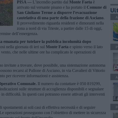
PISA —
L’incendio partito dal
Monte Faeta
è
arrivato sul versante pisano e ha portato il
Comune di
Ult
San Giuliano Terme a disporre l’evacuazione
A
cautelativa di una parte della frazione di Asciano
.
Il provvedimento riguarda residenti e dimoranti nella
zona a nord di via Trieste, a partire dalle 15 di oggi,
 termine dell’emergenza.
ata emanata per tutelare la pubblica incolumità dopo
si nella giornata di ieri sul
Monte Faeta
e spinto verso il lato
P
 vento, che nelle ultime ore ha complicato le operazioni di
no invitate a trovare, dove possibile, una sistemazione autonoma
possono recarsi al Pallone di Asciano, in via Cavalieri di Vittorio
to per ricevere informazioni e assistenza.
A
o Operativo Comunale.
Il numero da contattare è 050 819299,
indicazioni sulle strutture di accoglienza disponibili e segnalare
n difficoltà. In questi casi potranno essere attivati gli interventi
P
i spostamenti ai soli casi di effettiva necessità e di seguire
 Le operazioni proseguono con l’obiettivo di mettere in sicurezza
mpegnate sul fronte dell’incendio.