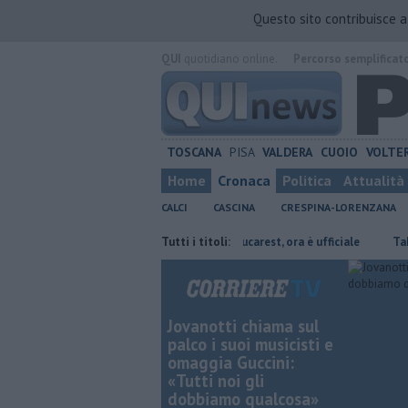
Questo sito contribuisce 
QUI
quotidiano online.
Percorso semplificat
TOSCANA
PISA
VALDERA
CUOIO
VOLTE
Home
Cronaca
Politica
Attualità
CALCI
CASCINA
CRESPINA-LORENZANA
ente
Stojilkovic al Rapid Bucarest, ora è ufficiale
Tutti i titoli:
Takeda conferma 
Jovanotti chiama sul
palco i suoi musicisti e
omaggia Guccini:
«Tutti noi gli
dobbiamo qualcosa»