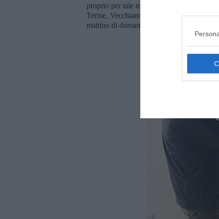
proprio per tale motivo, a titolo cautelativ
Terme, Vecchiano e Pisa a tenere le finestre
mattino di domani, venerdì 1 maggio".
Persona