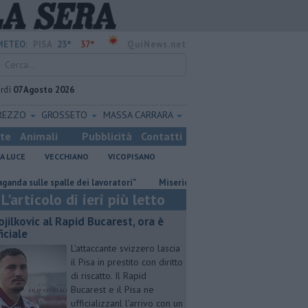
23°
37°
METEO:
PISA
QuiNews.net
rdì
07 Agosto 2026
REZZO
GROSSETO
MASSA CARRARA
ste
Animali
Pubblicità
Contatti
A LUCE
VECCHIANO
VICOPISANO
alle dei lavoratori"
Misericordie Pisane, Novi confermato presidente
L'articolo di ieri più letto
ojilkovic al Rapid Bucarest, ora è
iciale
L'attaccante svizzero lascia
il Pisa in prestito con diritto
di riscatto. Il Rapid
Bucarest e il Pisa ne
ufficializzanl l'arrivo con un