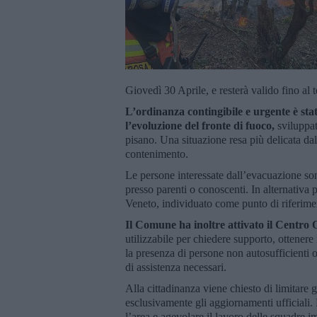
Giovedì 30 Aprile, e resterà valido fino al
L’ordinanza contingibile e urgente è st
l’evoluzione del fronte di fuoco,
sviluppato
pisano. Una situazione resa più delicata dal
contenimento.
Le persone interessate dall’evacuazione so
presso parenti o conoscenti. In alternativa 
Veneto, individuato come punto di riferimen
Il Comune ha inoltre attivato il Centr
utilizzabile per chiedere supporto, ottenere 
la presenza di persone non autosufficienti o i
di assistenza necessari.
Alla cittadinanza viene chiesto di limitare gl
esclusivamente gli aggiornamenti ufficiali.
l’area e agevolare il lavoro delle squadre i