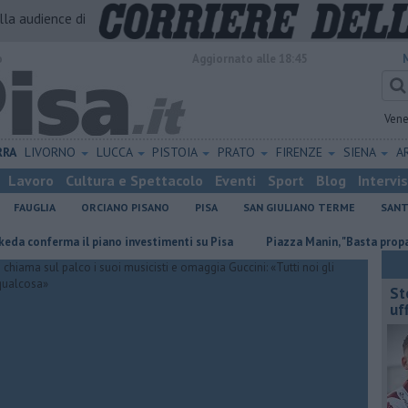
alla audience di
o
Aggiornato alle 18:45
Vene
RRA
LIVORNO
LUCCA
PISTOIA
PRATO
FIRENZE
SIENA
A
Lavoro
Cultura e Spettacolo
Eventi
Sport
Blog
Intervi
FAUGLIA
ORCIANO PISANO
PISA
SAN GIULIANO TERME
SANT
il piano investimenti su Pisa
Piazza Manin, "Basta propaganda sulle sp
St
uff