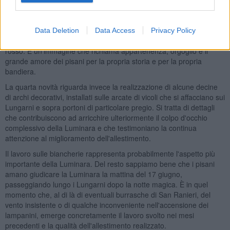
simbolo più identitario della nostra città. Un simbolo che abbiamo
voluto porre al centro anche della comunicazione del Giugno
Pisano 2026, dove proprio da uno dei bracci della croce prende
Data Deletion
Data Access
Privacy Policy
forma una stilizzazione della catena del Dna trasformata in drappo
rosso. È un'immagine che richiama appartenenza, orgoglio e il
grande amore dei pisani per la propria storia e per la propria
bandiera.
La quarta novità riguarda invece la realizzazione di alcune decine
di archi decorativi, installati sulle arcate di vicoli che si affacciano sui
Lungarni e sopra portoni di particolare pregio. Si tratta di dettagli
che contribuiscono ad arricchire ulteriormente il colpo d'occhio
complessivo della Luminara e che testimoniano la continua
attenzione al miglioramento dell'allestimento.
Il lavoro sulle biancherie rappresenta probabilmente l'aspetto più
importante della Luminara. Del resto sappiamo bene che i pisani
amano giudicare la Luminara la mattina del 17 giugno,
passeggiando lungo i Lungarni dopo la notte magica. È in quel
momento che, al di là di eventuali burrasche di San Ranieri, del
vento insistente o di qualche inconveniente nell'accensione dei
lampanini, emerge concretamente il lavoro svolto nei mesi
precedenti e la qualità dell'allestimento realizzato.