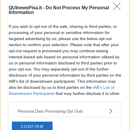
completare finalmente tutti i tratti dei Lungarni interessati dalla
QUInewsPisa.it -
Do Not Process My Personal
Luminara. Storicamente, infatti, le biancherie vengono allestite dal
Information
Ponte della Fortezza fino a piazza San Paolo a Ripa d'Arno a
Mezzogiorno e fino al Fortilizio della Cittadella a Tramontana. Quel
If you wish to opt-out of the sale, sharing to third parties, or
tratto rappresentava l'ultimo segmento ancora mancante: con
processing of your personal or sensitive information for
questo intervento chiudiamo il cerchio. Abbiamo voluto che le
targeted advertising by us, please use the below opt-out
nuove biancherie rispettassero rigorosamente i profili architettonici
section to confirm your selection. Please note that after your
della facciata degli Arsenali. Per questo sono state progettate
dall'architetto Pietro Berti, che ha messo a disposizione la propria
opt-out request is processed you may continue seeing
professionalità in una collaborazione nata dalla piena condivisione
interest-based ads based on personal information utilized by
degli obiettivi con l'Amministrazione comunale e che desidero
us or personal information disclosed to third parties prior to
ringraziare pubblicamente.
your opt-out. You may separately opt-out of the further
disclosure of your personal information by third parties on the
Gli altri interventi hanno riguardato
, da una parte, il
IAB’s list of downstream participants. This information may
rafforzamento delle strutture di alcuni palazzi che, sulla base di un
also be disclosed by us to third parties on the
IAB’s List of
attento studio delle fotografie delle facciate allestite lo scorso anno,
Downstream Participants
that may further disclose it to other
necessitavano di interventi mirati; dall'altra, l'arricchimento di
third parties.
ulteriori terrazzi con 35 nuove e suggestive biancherie a forma di
Croce di Pisa. Questa scelta non è casuale. Si inserisce infatti in un
Personal Data Processing Opt Outs
percorso di approfondimento e valorizzazione – prosegue Bedini –
che l'assessorato alle tradizioni della storia e dell'identità di Pisa ha
portato avanti nell'ultimo anno e che è culminato con la
CONFIRM
pubblicazione di un volume dedicato alla storia e all'evoluzione del