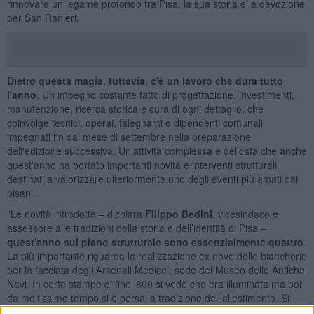
rinnovare un legame profondo tra Pisa, la sua storia e la devozione
per San Ranieri.
Dietro questa magia, tuttavia, c'è un lavoro che dura tutto
l'anno
. Un impegno costante fatto di progettazione, investimenti,
manutenzione, ricerca storica e cura di ogni dettaglio, che
coinvolge tecnici, operai, falegnami e dipendenti comunali
impegnati fin dal mese di settembre nella preparazione
dell'edizione successiva. Un'attività complessa e delicata che anche
quest'anno ha portato importanti novità e interventi strutturali
destinati a valorizzare ulteriormente uno degli eventi più amati dai
pisani.
"Le novità introdotte – dichiara
Filippo Bedini
, vicesindaco e
assessore alle tradizioni della storia e dell’identità di Pisa –
quest'anno sul piano strutturale sono essenzialmente quattro
.
La più importante riguarda la realizzazione ex novo delle biancherie
per la facciata degli Arsenali Medicei, sede del Museo delle Antiche
Navi. In certe stampe di fine ‘800 si vede che era illuminata ma poi
da moltissimo tempo si è persa la tradizione dell’allestimento. Si
tratta di una scelta che non era più rimandabile e che va a