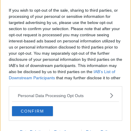
che traccerà un resoconto dei progetti avviati dopo due anni di
mandato di direttore. A seguire il simposio
"Armonie del futuro. La
If you wish to opt-out of the sale, sharing to third parties, or
musica tra arte e scienza",
con gli interventi di professori, musicisti,
processing of your personal or sensitive information for
scrittori:
Marica Branchesi
(Gran Sasso Science Institute),
“Suoni
targeted advertising by us, please use the below opt-out
e luci dall’Universo”
;
Mario Ruffini
(Presidente del Centro Studi
section to confirm your selection. Please note that after your
Dallapiccola),
“Dallapiccola e il Novecento. Dialogo fra le arti nella
opt-out request is processed you may continue seeing
Firenze degli anni Trenta”;
Ferdinando Abbri
(Università di Siena),
interest-based ads based on personal information utilized by
“Un teatro ordinato delle cose: alchimia, chimica e musica”
;
Carlo
us or personal information disclosed to third parties prior to
Boccadoro
(direttore artistico de I concerti della Normale),
“Musica
your opt-out. You may separately opt-out of the further
in movimento”;
Stefano Isola
(Università di Camerino),
“La teoria
disclosure of your personal information by third parties on the
musicale tra scienza antica e scienza moderna”
;
Paolo Maurensig
,
IAB’s list of downstream participants. This information may
scrittore di
“Canone inverso”
e
“Una nota tra le righe. Le mie
also be disclosed by us to third parties on the
IAB’s List of
esperienze”.
Downstream Participants
that may further disclose it to other
third parties.
Personal Data Processing Opt Outs
Alle 18.30 ci sarà l’inaugurazione del rinnovato allestimento
dell’esposizione di opere di arte contemporanea alla Scuola
CONFIRM
Normale, realizzato in collaborazione con il Centro Pecci di Prato,
con una introduzione del professor
Flavio Fergonzi
della Normale
e visite guidate a cura di
Stefano Pezzato
, della Fondazione per le
Arti Contemporanee in Toscana, insieme all'artista
Andrea