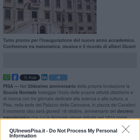
Tutto pronto per l'inaugurazione del nuovo anno accademico.
Conferenze tra matematica, musica e il ricordo di allievi illustri
PISA —
Nel
208esimo anniversario
della propria fondazione la
Scuola Normale
festeggia l’inizio delle proprie attività didattiche e
di ricerca con tre giornate dedicate alla scienza e alla cultura, a
Pisa, nella sede del Palazzo della Carovana, in piazza dei Cavalieri.
Il momento clou sarà giovedì 18 ottobre, anniversario del
decreto
napoleonico
con cui la Normale venne istituita nel 1810 come
gemella in Italia della
École normale supérieure
di Parigi.
QUInewsPisa.it -
Do Not Process My Personal
Information
Alle 15 è prevista la prolusione del professor
Vincenzo Barone
,