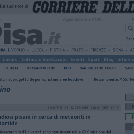
alla audience di
o
Aggiornato alle 19:00
Sab
RRA
LIVORNO
LUCCA
PISTOIA
PRATO
FIRENZE
SIENA
A
Lavoro
Cultura e Spettacolo
Eventi
Sport
Blog
Intervi
FAUGLIA
ORCIANO PISANO
PISA
SAN GIULIANO TERME
SANT
tto Ue per ripristino aree boschive
Retiambiente, M5S: "Nessun legame 
ino
MARTEDÌ
23 DICEMBRE 2014
ORE 16:09
diosi pisani in cerca di meteoriti in
tartide
Q
ricercatori dell'Università sono stati inseriti nella XXX missione del