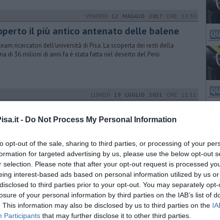
VENERDÌ
12 MAGGIO 2017
ORE 13:30
operto il più antico antenato delle balene
team ricercatori dell'università di Pisa. La scoperta dei resti della
na di 36 milioni di anni fa è stata fatta nel deserto del Perù
LUNEDÌ
19 LUGLIO 2021
ORE 11:11
egato il perché di tanti fossili tutti assieme
sa.it -
Do Not Process My Personal Information
ie ad una ricerca cui ha partecipato anche l'Università di Pisa, svelato
stero dei fossili di cetacei trovati nel deserto di Ica, in Perù
to opt-out of the sale, sharing to third parties, or processing of your per
formation for targeted advertising by us, please use the below opt-out s
r selection. Please note that after your opt-out request is processed y
GIOVEDÌ
12 AGOSTO 2021
ORE 13:42
eing interest-based ads based on personal information utilized by us or
disclosed to third parties prior to your opt-out. You may separately opt-
vicendamento ai vertici della Questura
losure of your personal information by third parties on the IAB’s list of
ania Pierazzi, in arrivo dalla Questura di Cuneo, prende il posto di
. This information may also be disclosed by us to third parties on the
IA
izio Stefanizzi nel ruolo di Capo di Gabinetto del Questore
Participants
that may further disclose it to other third parties.