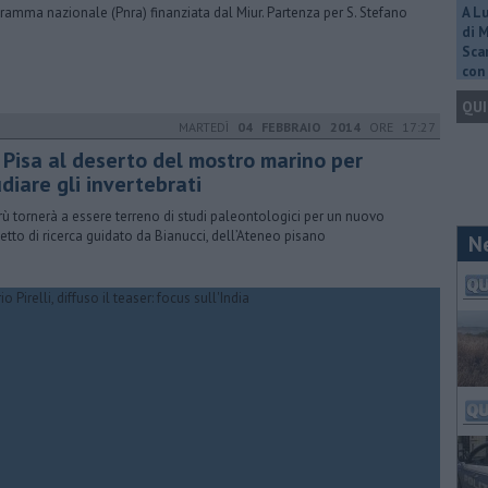
ramma nazionale (Pnra) finanziata dal Miur. Partenza per S. Stefano
A L
di 
Scar
con 
QUI
MARTEDÌ
04 FEBBRAIO 2014
ORE 17:27
 Pisa al deserto del mostro marino per
diare gli invertebrati
erù tornerà a essere terreno di studi paleontologici per un nuovo
etto di ricerca guidato da Bianucci, dell’Ateneo pisano
N