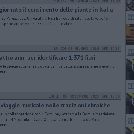
VENERDÌ
05 APRILE 2024
ORE 16:00
iornato il censimento delle piante in Italia
nzo Peruzzi dell’Università di Pisa fra i coordinatori del lavoro: 46 in
le specie autoctone e 185 in più quelle aliene
LUNEDÌ
09 GIUGNO 2014
ORE 16:15
ttro anni per identificare 1.371 fiori
e le specie spontanee trovate dai ricercatori pisani insieme a quelli di
erino
LUNEDÌ
03 NOVEMBRE 2025
ORE 18:30
 viaggio musicale nelle tradizioni ebraiche
ise, in collaborazione con il Comune, l’Ateneo e la Domus Mazziniana,
enta il 4 Novembre, “Caffè Odessa”, concerto ideato da Miriam
rini.