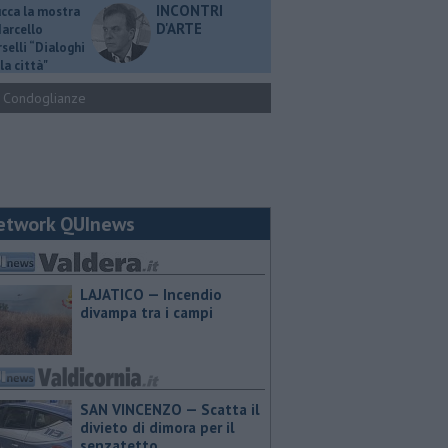
INCONTRI
ucca la mostra
D'ARTE
Marcello
selli “Dialoghi
la città"
Condoglianze
etwork QUInews
LAJATICO — Incendio
divampa tra i campi
SAN VINCENZO — Scatta il
divieto di dimora per il
senzatetto