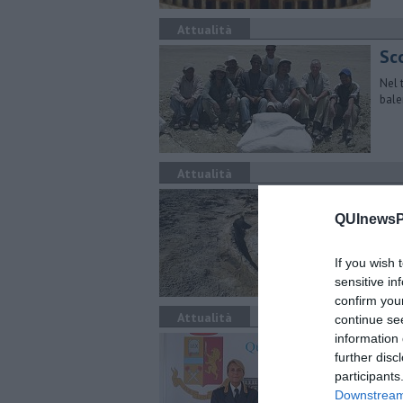
Attualità
Sc
Nel 
bale
Attualità
Spi
QUInewsPi
Graz
il mi
If you wish 
sensitive in
confirm you
Attualità
continue se
information 
Av
further disc
Stef
participants
Maur
Downstream 