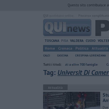
Questo sito contribuisce 
QUI
quotidiano online.
Percorso semplificat
TOSCANA
PISA
VALDERA
CUOIO
VOLTE
Home
Cronaca
Politica
Attualità
CALCI
CASCINA
CRESPINA-LORENZANA
nuare"
Carta Spesa 2026, aiuti a oltre 700 famiglie
Tutti i titoli:
Calci nel proge
Tag:
Universit Di Camer
Attualità
Stu
An
Due 