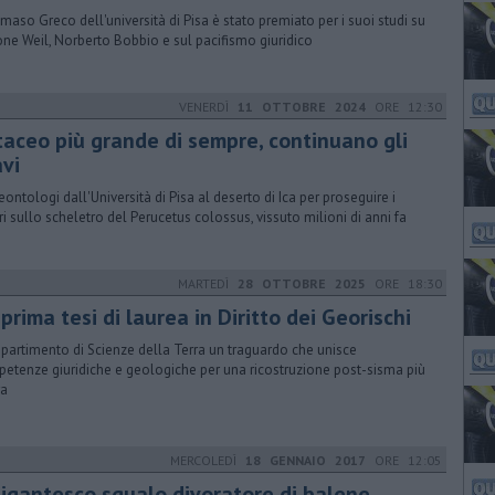
aso Greco dell'università di Pisa è stato premiato per i suoi studi su
ne Weil, Norberto Bobbio e sul pacifismo giuridico
VENERDÌ
11 OTTOBRE 2024
ORE 12:30
taceo più grande di sempre, continuano gli
avi
leontologi dall'Università di Pisa al deserto di Ica per proseguire i
ri sullo scheletro del Perucetus colossus, vissuto milioni di anni fa
MARTEDÌ
28 OTTOBRE 2025
ORE 18:30
prima tesi di laurea in Diritto dei Georischi
ipartimento di Scienze della Terra un traguardo che unisce
etenze giuridiche e geologiche per una ricostruzione post-sisma più
ra
MERCOLEDÌ
18 GENNAIO 2017
ORE 12:05
 gigantesco squalo divoratore di balene