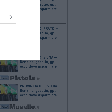
Benzina, gasolio, gpl,
ecco dove risparmiare
PROVINCIA DI PRATO — ​
Benzina, gasolio, gpl,
ecco dove risparmiare
PROVINCIA DI SIENA — ​
Benzina, gasolio, gpl,
ecco dove risparmiare
PROVINCIA DI PISTOIA — ​
Benzina, gasolio, gpl,
ecco dove risparmiare