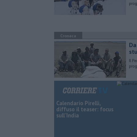
prog
Cronaca
Da
stu
Il P
prog
Calendario Pirelli,
diffuso il teaser: focus
sull'India