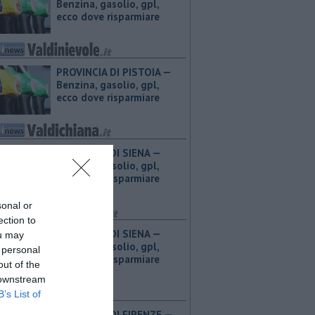
Benzina, gasolio, gpl,
ecco dove risparmiare
PROVINCIA DI PISTOIA — ​
Benzina, gasolio, gpl,
ecco dove risparmiare
PROVINCIA DI SIENA — ​
Benzina, gasolio, gpl,
ecco dove risparmiare
sonal or
ection to
PROVINCIA DI SIENA — ​
ou may
Benzina, gasolio, gpl,
 personal
ecco dove risparmiare
out of the
 downstream
B’s List of
PROVINCIA DI FIRENZE — ​