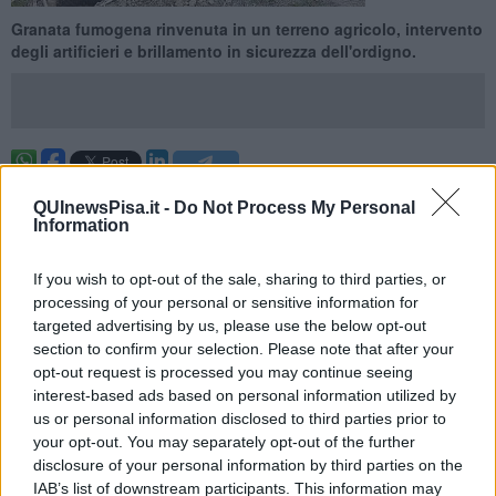
Granata fumogena rinvenuta in un terreno agricolo, intervento
degli artificieri e brillamento in sicurezza dell'ordigno.
PISA —
Un ordigno bellico è stato rinvenuto in un terreno
QUInewsPisa.it -
Do Not Process My Personal
agricolo
in
via Livornese
e ha richiesto l’intervento degli
artificieri
Information
dell’Esercito
. A segnalare la presenza della munizione è stato un
cittadino, che durante alcune attività con un metal detector si è
imbattuto nel manufatto.
If you wish to opt-out of the sale, sharing to third parties, or
processing of your personal or sensitive information for
Sul posto sono intervenuti gli artificieri del
2° Reggimento Genio
targeted advertising by us, please use the below opt-out
Pontieri di Piacenza
, insieme al personale della stazione dei
section to confirm your selection. Please note that after your
Carabinieri di
San Piero a Grado
. Dopo le verifiche, è stato
opt-out request is processed you may continue seeing
accertato che si trattava di una granata d’artiglieria fumogena da
interest-based ads based on personal information utilized by
105 millimetri.
us or personal information disclosed to third parties prior to
your opt-out. You may separately opt-out of the further
disclosure of your personal information by third parties on the
IAB’s list of downstream participants. This information may