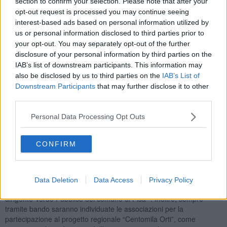
section to confirm your selection. Please note that after your
cortili dei plessi scolastici.
opt-out request is processed you may continue seeing
L’amministrazione comunale,
oltre a promuovere “Orto in
interest-based ads based on personal information utilized by
Scuola”, ha individuato le
aree
da coltivare e, tramite
us or personal information disclosed to third parties prior to
Euroambiente,
Global service del Comune, si occupa
your opt-out. You may separately opt-out of the further
dell’esecuzione delle operazioni di
fresatura e concimazione.
disclosure of your personal information by third parties on the
Inoltre, fornisce la torba, lo stallatico,
i semi e le piantine.
IAB’s list of downstream participants. This information may
"Rispetto al contratto di service per la manutenzione del verde e del
also be disclosed by us to third parties on the
IAB’s List of
decorso urbano, che già prevedeva la lavorazione dei terreni,
Downstream Participants
that may further disclose it to other
Euroambiente si occuperà anche dell’aspetto didattico – spiega
third parties.
Luca Inzaina,
agronomo di Euroambiente -. I ragazzi, coltivando
ortaggi dal seme fino a quando sono pronti, capiranno l’importanza
Personal Data Processing Opt Outs
di saper aspettare il tempo giusto per raggiungere un obiettivo".
Il comune conduce questo progetto con alcuni partners, individuati
CONFIRM
con bando pubblico per coinvolgere più associazioni del territorio e
diversificare la natura e gli scopi dei progetti proposti. "Il comune
intende promuovere l’esperienza degli orti anche per il prossimo
anno scolastico, e il sostegno delle associazioni è fondamentale,
Data Deletion
Data Access
Privacy Policy
per garantire la continuità del progetto – afferma
Fabio Daole,
dirigente Verde Pubblico del comune di Pisa -. Inoltre, sempre
tramite bando saranno individuate le associazioni per la
partecipazione al progetto regionale “Centomila Orti”, come