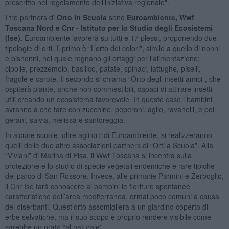
prescritto nel regolamento dell’iniziativa regionale".
I tre partners di
Orto in Scuola
sono
Euroambiente, Wwf
Toscana Nord e Cnr - Istituto per lo Studio degli Ecosistemi
(Ise).
Euroambiente lavorerà su tutti e 17 plessi, proponendo due
tipologie di orti. Il primo è “L’orto dei colori”, simile a quello di nonni
e bisnonni, nel quale regnano gli ortaggi per l’alimentazione:
cipolle, prezzemolo, basilico, patate, spinaci, lattughe, piselli,
fragole e carote. Il secondo si chiama “Orto degli insetti amici”, che
ospiterà piante, anche non commestibili, capaci di attirare insetti
utili creando un ecosistema favorevole. In questo caso i bambini
avranno a che fare con zucchine, peperoni, aglio, ravanelli, e poi
gerani, salvia, melissa e santoreggia.
In alcune scuole, oltre agli orti di Euroambiente, si realizzeranno
quelli delle due altre associazioni partners di “Orti a Scuola”. Alla
“Viviani” di Marina di Pisa, il Wwf Toscana si incentra sulla
protezione e lo studio di specie vegetali endemiche e rare tipiche
del parco di San Rossore. Invece, alle primarie Parmini e Zerboglio,
il Cnr Ise farà conoscere ai bambini le fioriture spontanee
caratteristiche dell’area mediterranea, ormai poco comuni a causa
dei diserbanti. Quest’orto assomiglierà a un giardino coperto di
erbe selvatiche, ma il suo scopo è proprio rendere visibile come
sarebbe un prato “al naturale”.