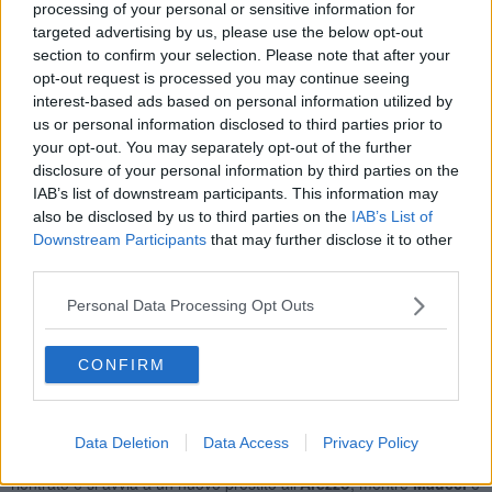
processing of your personal or sensitive information for
Sportiva,
“Si sta allenando con il gruppo da qualche settimana
targeted advertising by us, please use the below opt-out
e ha finito il suo recupero. Nelle prossime settimane sarà
section to confirm your selection. Please note that after your
disponibile, ho fiducia in lui e presto lo vedremo. Al Pisa darà
opt-out request is processed you may continue seeing
una grande mano”
. Un segnale atteso, perché il suo rientro può
interest-based ads based on personal information utilized by
aggiungere qualità e soluzioni tra le linee.
us or personal information disclosed to third parties prior to
your opt-out. You may separately opt-out of the further
disclosure of your personal information by third parties on the
IAB’s list of downstream participants. This information may
Nel frattempo, sullo sfondo, c’è il tema che tiene insieme tutto:
also be disclosed by us to third parties on the
IAB’s List of
gennaio
. Il Pisa si prepara a una finestra di mercato che può
Downstream Participants
that may further disclose it to other
cambiare la stagione.
La linea è quella di inserire giocatori
third parties.
pronti, alzando il livello “dalla cintola in su”
. Le priorità restano
una
punta centrale
(con attenzione ai mercati del Centro-Nord
Personal Data Processing Opt Outs
Europa), un
attaccante di manovra
e un
centrocampista duttile
capace di inserirsi e coprire più ruoli. Ma l’idea è più ampia: si
ragiona anche su un
esterno
utilizzabile su entrambe le fasce e su
CONFIRM
un
difensore
per aumentare solidità, soprattutto pensando a
quanto la squadra abbia sofferto nella ripresa nelle ultime
settimane.
Data Deletion
Data Access
Privacy Policy
In uscita, alcune operazioni sono già apparecchiate:
Arena
è
rientrato e si avvia a un nuovo prestito all’
Arezzo
, mentre
Maucci
è