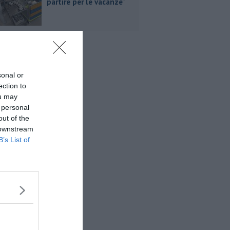
partire per le vacanze"
sonal or
ection to
ou may
 personal
out of the
 downstream
B’s List of