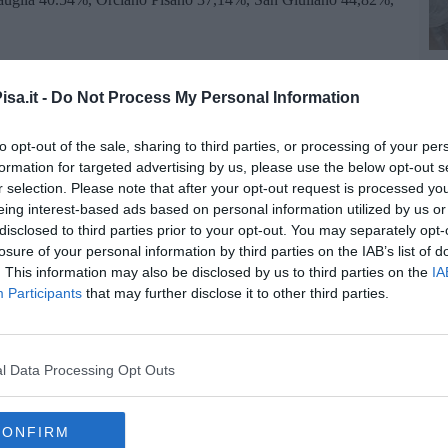
nzana 35,69%, Pisa 45,71%, Cascina 42,07, Calci 46,23%, Santa
sa.it -
Do Not Process My Personal Information
 40.51%, Orciano Pisano 37,14% 37,14%, San Giuliano
11%
to opt-out of the sale, sharing to third parties, or processing of your per
formation for targeted advertising by us, please use the below opt-out s
r selection. Please note that after your opt-out request is processed y
eing interest-based ads based on personal information utilized by us or
disclosed to third parties prior to your opt-out. You may separately opt-
losure of your personal information by third parties on the IAB’s list of
. This information may also be disclosed by us to third parties on the
IA
Participants
that may further disclose it to other third parties.
oscana iscriviti alla
Newsletter QUInews - ToscanaMedia.
amente nella tua casella di posta.
l Data Processing Opt Outs
CONFIRM