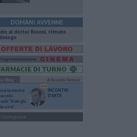
DOMANI AVVENNE
dio al dottor Busoni, stimato
diologo
ui Blog
di Riccardo Ferrucci
INCONTRI
ucca la mostra
D'ARTE
Marcello
selli “Dialoghi
la città"
Condoglianze