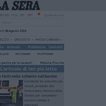
23°
37°
METEO:
PISA
QuiNews.net
vedì
06 Agosto 2026
REZZO
GROSSETO
MASSA CARRARA
ste
Animali
Pubblicità
Contatti
A LUCE
VECCHIANO
VICOPISANO
er le vacanze"
Meloria, Pisa rinnova l'amicizia con Genova
San Casc
L'articolo di ieri più letto
e feriti nello schianto sull'Aurelia
L'incidente ha coinvolto più
veicoli, portando alla
temporanea chiusura della
Statale per consentire i
soccorsi sanitari e
meccanici