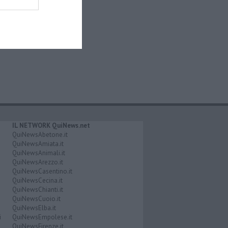
IL NETWORK QuiNews.net
QuiNewsAbetone.it
QuiNewsAmiata.it
QuiNewsAnimali.it
QuiNewsArezzo.it
QuiNewsCasentino.it
QuiNewsCecina.it
QuiNewsChianti.it
QuiNewsCuoio.it
QuiNewsElba.it
i
QuiNewsEmpolese.it
QuiNewsFirenze.it