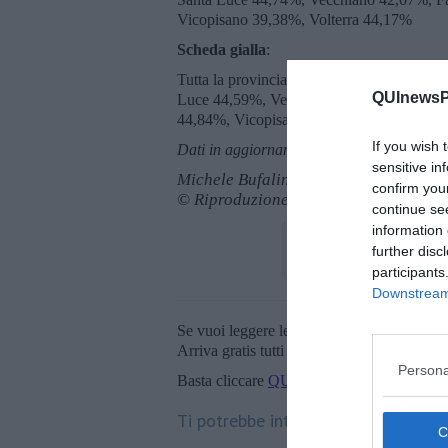
Vicopisano 39,38%, Volterra 44,17%
Scheda gialla
:
Tutta la provincia: 40,55% Crespina Lore
QUInewsPi
Luce 44,59%, Vecchiano 42,02%, Fauglia
44,84%, Vicopisano 39,42%, Volterra 44,
If you wish 
Dati in aggiornamento
sensitive in
Michele Bufalino
confirm you
© Riproduzione riservata
continue se
information 
further disc
participants
Downstream 
Se vuoi leggere le notizie principali della T
Arriva gratis tutti i giorni alle 20:00 dirett
Persona
Basta cliccare
QUI
Ti potrebbe interessare anche: