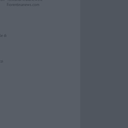
Fiorentinanews.com
le di
zzi