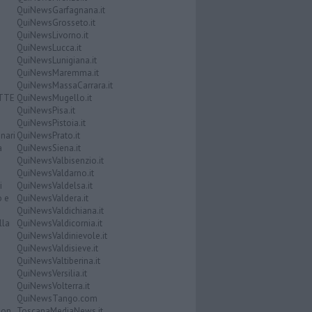
QuiNewsGarfagnana.it
QuiNewsGrosseto.it
QuiNewsLivorno.it
QuiNewsLucca.it
QuiNewsLunigiana.it
QuiNewsMaremma.it
QuiNewsMassaCarrara.it
ATTE
QuiNewsMugello.it
QuiNewsPisa.it
QuiNewsPistoia.it
nari
QuiNewsPrato.it
a
QuiNewsSiena.it
QuiNewsValbisenzio.it
QuiNewsValdarno.it
i
QuiNewsValdelsa.it
o e
QuiNewsValdera.it
QuiNewsValdichiana.it
lla
QuiNewsValdicornia.it
QuiNewsValdinievole.it
QuiNewsValdisieve.it
QuiNewsValtiberina.it
QuiNewsVersilia.it
QuiNewsVolterra.it
QuiNewsTango.com
Don
ToscanaMediaNews.it