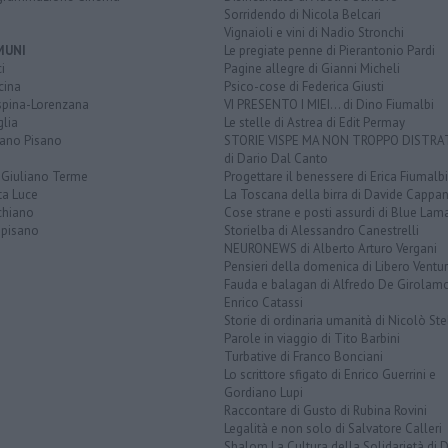
Sorridendo di Nicola Belcari
Vignaioli e vini di Nadio Stronchi
MUNI
Le pregiate penne di Pierantonio Pardi
i
Pagine allegre di Gianni Micheli
cina
Psico-cose di Federica Giusti
spina-Lorenzana
VI PRESENTO I MIEI... di Dino Fiumalbi
lia
Le stelle di Astrea di Edit Permay
iano Pisano
STORIE VISPE MA NON TROPPO DISTR
di Dario Dal Canto
 Giuliano Terme
Progettare il benessere di Erica Fiumalbi
ta Luce
La Toscana della birra di Davide Cappan
chiano
Cose strane e posti assurdi di Blue Lam
opisano
Storielba di Alessandro Canestrelli
NEURONEWS di Alberto Arturo Vergani
Pensieri della domenica di Libero Ventur
Fauda e balagan di Alfredo De Girolam
Enrico Catassi
Storie di ordinaria umanità di Nicolò Ste
Parole in viaggio di Tito Barbini
Turbative di Franco Bonciani
Lo scrittore sfigato di Enrico Guerrini e
Gordiano Lupi
Raccontare di Gusto di Rubina Rovini
Legalità e non solo di Salvatore Calleri
Shalom La Cultura della Solidarietà di 