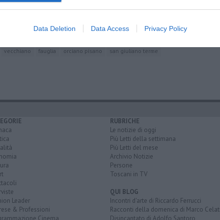
non si placa
e, è polemica
raordinarie
Data Deletion
Data Access
Privacy Policy
vecchiano
fauglia
orciano pisano
san giuliano terme
EGORIE
RUBRICHE
naca
Le notizie di oggi
tica
Più Letti della settimana
alità
Più Letti del mese
nomia
Archivio Notizie
ura
Persone
rt
Toscani in TV
tacoli
rviste
QUI BLOG
nion Leader
Incontri d'arte di Riccardo Ferrucci
rese & Professioni
Racconti della domenica di Marco Celat
grammazione Cinema
Disincantato di Adolfo Santoro