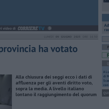
Ad
ra
LUNEDÌ
09 GIUGNO 2025
ORE 16:30
provincia ha votato
Q
A L
Alla chiusura dei seggi ecco i dati di
di 
Scar
affluenza per gli aventi diritto voto,
con 
sopra la media. A livello italiano
QUI
lontano il raggiungimento del quorum