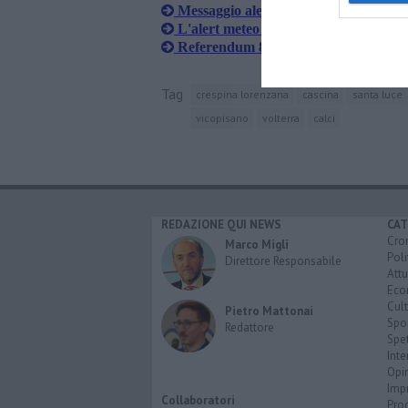
Messaggio alert sul voto, la polemica 
L'alert meteo comunale invita a votar
Referendum 8 e 9 giugno, aperture st
Tag
crespina lorenzana
cascina
santa luce
vicopisano
volterra
calci
REDAZIONE QUI NEWS
CAT
Cro
Marco Migli
Poli
Direttore Responsabile
Attu
Eco
Cult
Pietro Mattonai
Spo
Redattore
Spet
Inte
Opi
Imp
Collaboratori
Pro