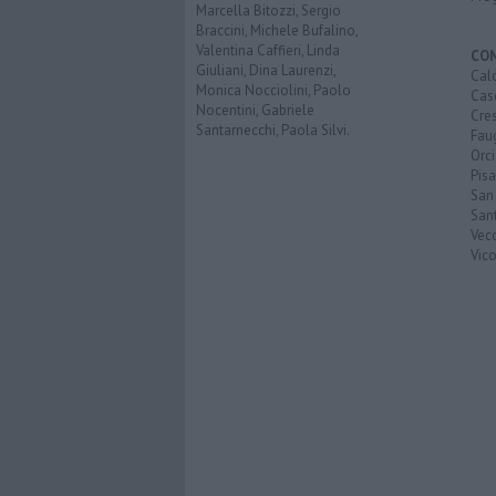
Marcella Bitozzi, Sergio
Braccini, Michele Bufalino,
Valentina Caffieri, Linda
CO
Giuliani, Dina Laurenzi,
Calc
Monica Nocciolini, Paolo
Cas
Nocentini, Gabriele
Cre
Santarnecchi, Paola Silvi.
Faug
Orc
Pisa
San
San
Vec
Vic