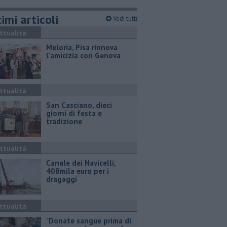
imi articoli
Vedi tutti
ttualità
Meloria, Pisa rinnova
l'amicizia con Genova
ttualità
San Casciano, dieci
giorni di festa e
tradizione
ttualità
Canale dei Navicelli,
408mila euro per i
dragaggi
ttualità
"Donate sangue prima di