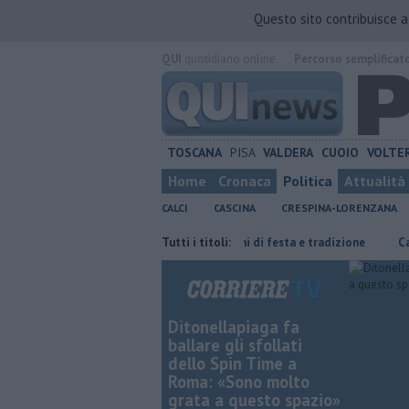
Questo sito contribuisce 
QUI
quotidiano online.
Percorso semplificat
TOSCANA
PISA
VALDERA
CUOIO
VOLTE
Home
Cronaca
Politica
Attualità
CALCI
CASCINA
CRESPINA-LORENZANA
Genova
San Casciano, dieci giorni di festa e tradizione
Tutti i titoli:
Canale dei N
Ditonellapiaga fa
ballare gli sfollati
dello Spin Time a
Roma: «Sono molto
grata a questo spazio»