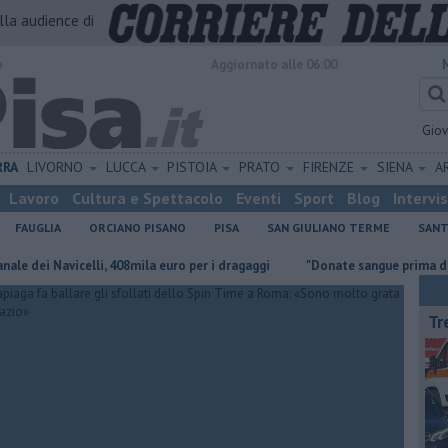
alla audience di
o
Aggiornato alle 06:00
Gio
RRA
LIVORNO
LUCCA
PISTOIA
PRATO
FIRENZE
SIENA
A
Lavoro
Cultura e Spettacolo
Eventi
Sport
Blog
Intervi
FAUGLIA
ORCIANO PISANO
PISA
SAN GIULIANO TERME
SANT
avicelli, 408mila euro per i dragaggi
"Donate sangue prima di partire p
Tr