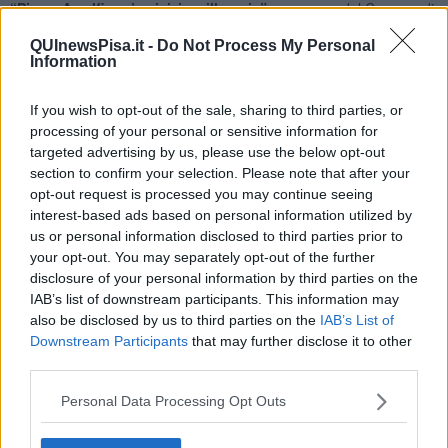
“Pisa e Amalfi, un’amicizia millenaria”
, promossa dal Comune di
Pisa in collaborazione con il Dipartimento di Giurisprudenza
QUInewsPisa.it -
Do Not Process My Personal
dell’Università di Pisa e il Centro di Cultura e Storia Amalfitana.
Information
L’incontro è organizzato in occasione del
900° anniversario del
patto stipulato tra le Repubbliche di Pisa e Amalfi nel 1126
e
sarà dedicato all’approfondimento dei rapporti storici e giuridici che
If you wish to opt-out of the sale, sharing to third parties, or
hanno caratterizzato le relazioni tra le due città nel corso dei secoli.
processing of your personal or sensitive information for
targeted advertising by us, please use the below opt-out
section to confirm your selection. Please note that after your
opt-out request is processed you may continue seeing
interest-based ads based on personal information utilized by
Interverranno Gabriella Garzella della Società Storica Pisana,
us or personal information disclosed to third parties prior to
Giuseppe Gargano del Centro di Cultura e Storia Amalfitana e
Marco Geri dell’Università di Pisa. Il dibattito sarà moderato da
your opt-out. You may separately opt-out of the further
Stefano Gianfaldoni del Comitato cittadino Pisa – Regata Antiche
disclosure of your personal information by third parties on the
Repubbliche Marinare.
IAB’s list of downstream participants. This information may
also be disclosed by us to third parties on the
IAB’s List of
Alle
ore 18
si terrà la
presentazione ufficiale degli equipaggi
Downstream Participants
that may further disclose it to other
maschili e femminili
che prenderanno parte alla Regata del 2
third parties.
giugno. Saranno presentati gli atleti in rappresentanza delle quattro
Repubbliche Marinare,
Amalfi, Genova, Pisa e Venezia
,
Personal Data Processing Opt Outs
protagoniste della manifestazione che ogni anno rinnova il
confronto remiero tra le città partecipanti.