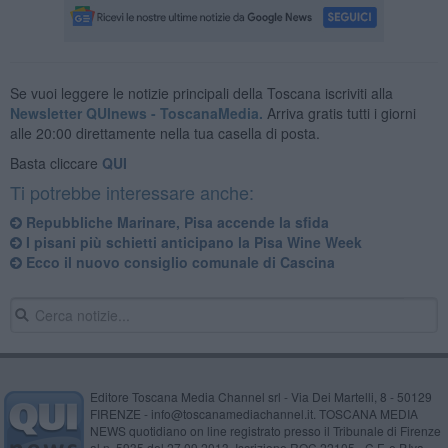
Se vuoi leggere le notizie principali della Toscana iscriviti alla
Newsletter QUInews - ToscanaMedia.
Arriva gratis tutti i giorni
alle 20:00 direttamente nella tua casella di posta.
Basta cliccare
QUI
Ti potrebbe interessare anche:
Repubbliche Marinare, Pisa accende la sfida
I pisani più schietti anticipano la Pisa Wine Week
Ecco il nuovo consiglio comunale di Cascina
Editore Toscana Media Channel srl - Via Dei Martelli, 8 - 50129
FIRENZE - info@toscanamediachannel.it. TOSCANA MEDIA
NEWS quotidiano on line registrato presso il Tribunale di Firenze
al n. 5935 del 27.09.2013. Iscrizione ROC 22105 - C.F. e P.Iva