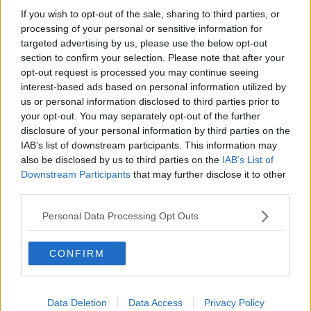
Repubbliche Marinare, "equiparare i compensi"
If you wish to opt-out of the sale, sharing to third parties, or
processing of your personal or sensitive information for
Pisa trionfa nella regata
targeted advertising by us, please use the below opt-out
section to confirm your selection. Please note that after your
La regata chiude il Capodanno
opt-out request is processed you may continue seeing
interest-based ads based on personal information utilized by
Irrompe il Giugno Pisano
us or personal information disclosed to third parties prior to
your opt-out. You may separately opt-out of the further
Rossocrociati alla conquista dei mari
disclosure of your personal information by third parties on the
IAB’s list of downstream participants. This information may
Giuseppe Castaldo è il nuovo prefetto
also be disclosed by us to third parties on the
IAB’s List of
Downstream Participants
that may further disclose it to other
third parties.
Le Repubbliche Marinare si sfidano sull'Arno
Personal Data Processing Opt Outs
Erp, riconsegnati i primi alloggi riqualificati
Il Galeone Rosso ricevuto in Consiglio comunale
CONFIRM
Repubbliche Marinare, Pisa verso la rega di
Amalfi
Data Deletion
Data Access
Privacy Policy