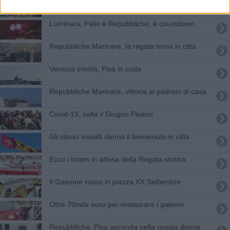
Il Galeone rosso torna a nuova vita
Luminara, Palio e Repubbliche, è countdown
Repubbliche Marinare, la regata torna in città
Venezia trionfa, Pisa in coda
Repubbliche Marinare, vittoria ai padroni di casa
Covid-19, salta il Giugno Pisano
Gli storici vessilli danno il benvenuto in città
Ecco i totem in attesa della Regata storica
Il Galeone rosso in piazza XX Settembre
Oltre 70mila euro per restaurare i galeoni
Repubbliche, Pisa seconda nella regata donne