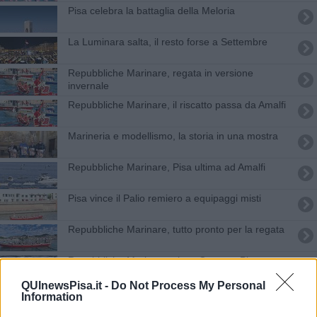
Pisa celebra la battaglia della Meloria
La Luminara salta, il resto forse a Settembre
Repubbliche Marinare, regata in versione
invernale
Repubbliche Marinare, il riscatto passa da Amalfi
Marineria e modellismo, la storia in una mostra
Repubbliche Marinare, Pisa ultima ad Amalfi
Pisa vince il Palio remiero a equipaggi misti
Repubbliche Marinare, tutto pronto per la regata
Repubbliche Marinare, vince Genova, Pisa terza
QUInewsPisa.it -
Do Not Process My Personal
Dalla crisi del PD alla giunta Conti: Trapani a tutto
Information
campo