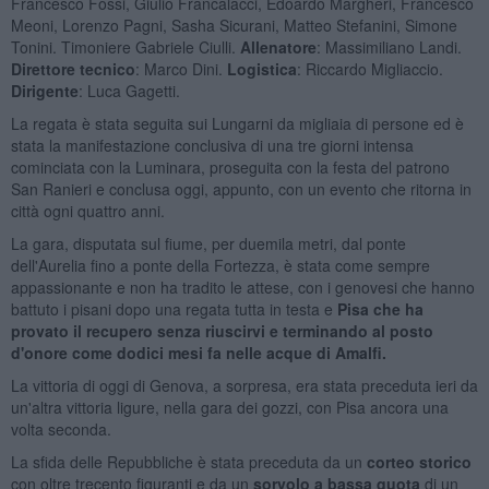
Francesco Fossi, Giulio Francalacci, Edoardo Margheri, Francesco
Meoni, Lorenzo Pagni, Sasha Sicurani, Matteo Stefanini, Simone
Tonini. Timoniere Gabriele Ciulli.
Allenatore
: Massimiliano Landi.
Direttore tecnico
: Marco Dini.
Logistica
: Riccardo Migliaccio.
Dirigente
: Luca Gagetti.
La regata è stata seguita sui Lungarni da migliaia di persone ed è
stata la manifestazione conclusiva di una tre giorni intensa
cominciata con la Luminara, proseguita con la festa del patrono
San Ranieri e conclusa oggi, appunto, con un evento che ritorna in
città ogni quattro anni.
La gara, disputata sul fiume, per duemila metri, dal ponte
dell'Aurelia fino a ponte della Fortezza, è stata come sempre
appassionante e non ha tradito le attese, con i genovesi che hanno
battuto i pisani dopo una regata tutta in testa e
Pisa che ha
provato il recupero senza riuscirvi e terminando al posto
d'onore come dodici mesi fa nelle acque di Amalfi.
La vittoria di oggi di Genova, a sorpresa, era stata preceduta ieri da
un'altra vittoria ligure, nella gara dei gozzi, con Pisa ancora una
volta seconda.
La sfida delle Repubbliche è stata preceduta da un
corteo storico
con oltre trecento figuranti e da un
sorvolo a bassa quota
di un