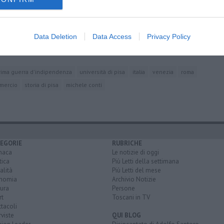
ana
Data Deletion
Data Access
Privacy Policy
rima guerra d'indipendenza
università di pisa
italia
venezia
roma
mercio
storia di pisa
michele conti
EGORIE
RUBRICHE
naca
Le notizie di oggi
tica
Più Letti della settimana
alità
Più Letti del mese
nomia
Archivio Notizie
ura
Persone
rt
Toscani in TV
tacoli
rviste
QUI BLOG