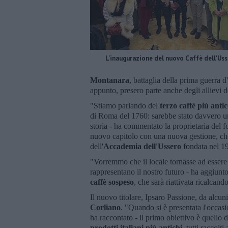
L'inaugurazione del nuovo Caffè dell'Us
Montanara
, battaglia della prima guerra d
appunto, presero parte anche degli allievi de
"Stiamo parlando del
terzo caffè più antic
di Roma del 1760: sarebbe stato davvero un
storia - ha commentato la proprietaria del 
nuovo capitolo con una nuova gestione, c
dell'
Accademia dell'Ussero
fondata nel 1
"Vorremmo che il locale tornasse ad esser
rappresentano il nostro futuro - ha aggiunto 
caffè sospeso
, che sarà riattivata ricalcan
Il nuovo titolare, Ipsaro Passione, da alcun
Corliano
. "Quando si è presentata l'occas
ha raccontato - il primo obiettivo è quello d
prodotti italiani più antichi
, tutti raccolt