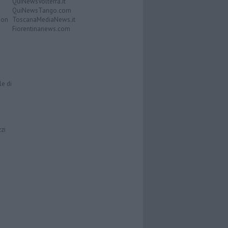
QuiNewsVolterra.it
QuiNewsTango.com
Don
ToscanaMediaNews.it
Fiorentinanews.com
le di
zzi