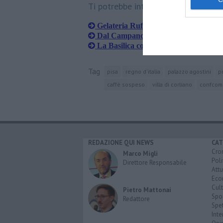
Ti potrebbe interessare anche:
Gelateria Rufus in... Vetrina Toscana
Dal Campano un secolo di storia pis
La Basilica compie 25 anni di gusto
Tag
pisa
regno d'italia
palazzo agostini
p
caffè sospeso
villa di corliano
confcom
REDAZIONE QUI NEWS
CAT
Cro
Marco Migli
Poli
Direttore Responsabile
Attu
Eco
Cult
Pietro Mattonai
Spo
Redattore
Spet
Inte