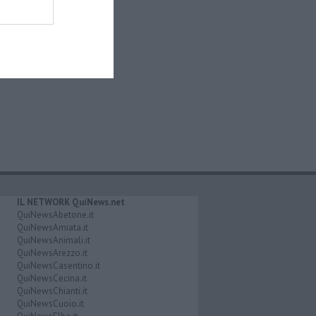
IL NETWORK QuiNews.net
QuiNewsAbetone.it
QuiNewsAmiata.it
QuiNewsAnimali.it
QuiNewsArezzo.it
QuiNewsCasentino.it
QuiNewsCecina.it
QuiNewsChianti.it
QuiNewsCuoio.it