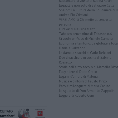
Raccontare di Gusto di Rubina Rovini
Legalità e non solo di Salvatore Calleri
Shalom La Cultura della Solidarietà di 
Andrea Pio Cristiani
VERSI-AMO di Chi mette al centro la
persona
Eureka! di Nausica Manzi
Tabasco senza filtro di Tabasco n.6
Ci vuole un fisico di Michele Campisi
Economia e territorio, da globale a loca
Daniele Salvadori
La dama a scacchi di Carlo Belciani
Due chiacchiere in cucina di Sabrina
Rossello
Storie dell'altro secolo di Marcella Bito
Easy ridere di Dario Greco
Legami d'amore di Malena ...
Musica e dintorni di Fausto Pirìto
Parole milonguere di Maria Caruso
Lo sguardo di Don Armando Zappolini
Leggere di Roberto Cerri