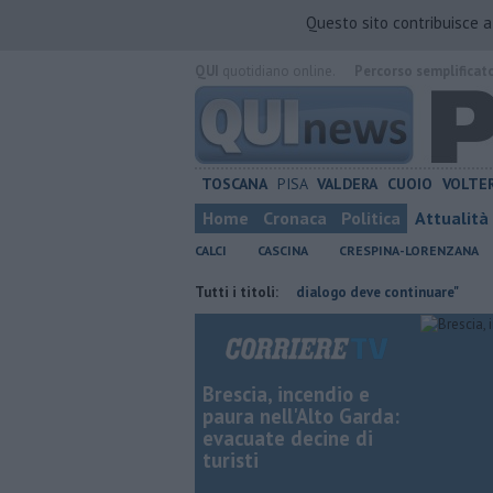
Questo sito contribuisce 
QUI
quotidiano online.
Percorso semplificat
TOSCANA
PISA
VALDERA
CUOIO
VOLTE
Home
Cronaca
Politica
Attualità
CALCI
CASCINA
CRESPINA-LORENZANA
on Bosco
Takeda, Pasqualino, "Il dialogo deve continuare"
Tutti i titoli:
Carta Sp
Brescia, incendio e
paura nell'Alto Garda:
evacuate decine di
turisti