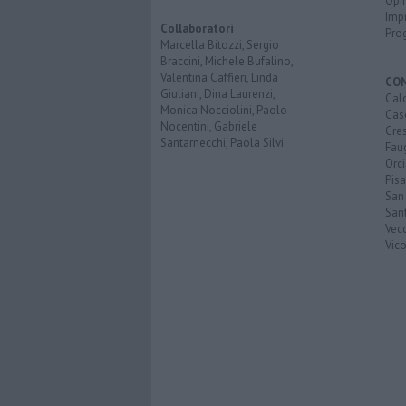
Opi
Imp
Collaboratori
Pro
Marcella Bitozzi, Sergio
Braccini, Michele Bufalino,
Valentina Caffieri, Linda
CO
Giuliani, Dina Laurenzi,
Calc
Monica Nocciolini, Paolo
Cas
Nocentini, Gabriele
Cre
Santarnecchi, Paola Silvi.
Faug
Orc
Pisa
San
San
Vec
Vic