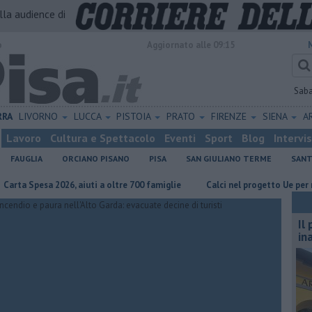
alla audience di
o
Aggiornato alle 09:15
Sab
RRA
LIVORNO
LUCCA
PISTOIA
PRATO
FIRENZE
SIENA
A
Lavoro
Cultura e Spettacolo
Eventi
Sport
Blog
Intervi
FAUGLIA
ORCIANO PISANO
PISA
SAN GIULIANO TERME
SANT
esa 2026, aiuti a oltre 700 famiglie
Calci nel progetto Ue per ripristin
Il
in