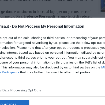
 gestione e un sincero in bocca al lupo per un percorso ricco di
nfcommercio Pisa,
Federico Pieragnoli
- siamo felici di vedere il
i storia che siamo orgogliosi di rappresentare. Da parte delle
 per la tutela e la valorizzazione delle aziende più
sa.it -
Do Not Process My Personal Information
 Pisa e della sua Università: da sempre luogo di ritrovo per
to opt-out of the sale, sharing to third parties, or processing of your per
ettero vita a idee e imprese risorgimentali
- ha concluso il
formation for targeted advertising by us, please use the below opt-out s
presenta un'operazione importante di
recupero del patrimonio
r selection. Please note that after your opt-out request is processed y
il commercio alla riapprorpiazione dei luoghi identitari del
eing interest-based ads based on personal information utilized by us or
disclosed to third parties prior to your opt-out. You may separately opt-
losure of your personal information by third parties on the IAB’s list of
. This information may also be disclosed by us to third parties on the
IA
Participants
that may further disclose it to other third parties.
oscana iscriviti alla
Newsletter QUInews - ToscanaMedia.
l Data Processing Opt Outs
amente nella tua casella di posta.
CONFIRM