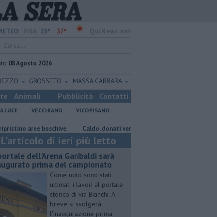
25°
37°
METEO:
PISA
QuiNews.net
ato
08 Agosto 2026
REZZO
GROSSETO
MASSA CARRARA
ste
Animali
Pubblicità
Contatti
A LUCE
VECCHIANO
VICOPISANO
o aree boschive
Caldo, donati ventilatori e acqua al Don Bosco
Tak
L'articolo di ieri più letto
 portale dell'Arena Garibaldi sarà
augurato prima del campionato
Come noto sono stati
ultimati i lavori al portale
storico di via Bianchi. A
breve si svolgerà
l'inaugurazione prima