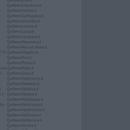
QuiNewsElba.it
QuiNewsEmpolese.it
i
QuiNewsFirenze.it
QuiNewsGarfagnana.it
QuiNewsGrosseto.it
QuiNewsLivorno.it
QuiNewsLucca.it
QuiNewsLunigiana.it
QuiNewsMaremma.it
QuiNewsMassaCarrara.it
ATTE
QuiNewsMugello.it
QuiNewsPisa.it
QuiNewsPistoia.it
nari
QuiNewsPrato.it
a
QuiNewsSiena.it
QuiNewsValbisenzio.it
QuiNewsValdarno.it
i
QuiNewsValdelsa.it
o e
QuiNewsValdera.it
QuiNewsValdichiana.it
lla
QuiNewsValdicornia.it
QuiNewsValdinievole.it
QuiNewsValdisieve.it
QuiNewsValtiberina.it
QuiNewsVersilia.it