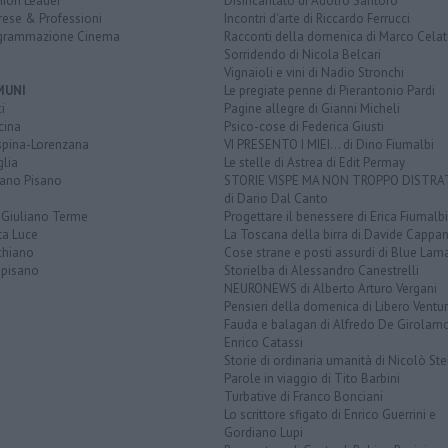
nion Leader
Disincantato di Adolfo Santoro
rese & Professioni
Incontri d'arte di Riccardo Ferrucci
grammazione Cinema
Racconti della domenica di Marco Celat
Sorridendo di Nicola Belcari
Vignaioli e vini di Nadio Stronchi
MUNI
Le pregiate penne di Pierantonio Pardi
i
Pagine allegre di Gianni Micheli
cina
Psico-cose di Federica Giusti
spina-Lorenzana
VI PRESENTO I MIEI... di Dino Fiumalbi
lia
Le stelle di Astrea di Edit Permay
iano Pisano
STORIE VISPE MA NON TROPPO DISTR
di Dario Dal Canto
 Giuliano Terme
Progettare il benessere di Erica Fiumalbi
ta Luce
La Toscana della birra di Davide Cappan
chiano
Cose strane e posti assurdi di Blue Lam
opisano
Storielba di Alessandro Canestrelli
NEURONEWS di Alberto Arturo Vergani
Pensieri della domenica di Libero Ventur
Fauda e balagan di Alfredo De Girolam
Enrico Catassi
Storie di ordinaria umanità di Nicolò Ste
Parole in viaggio di Tito Barbini
Turbative di Franco Bonciani
Lo scrittore sfigato di Enrico Guerrini e
Gordiano Lupi