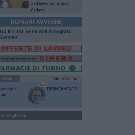
dell'inizio del torneo
Cadetto
DOMANI AVVENNE
tto in città, se ne va il fotografo
lasoma
ui Blog
di Adolfo Santoro
DISINCANTATO
esempio di
ismo
Condoglianze