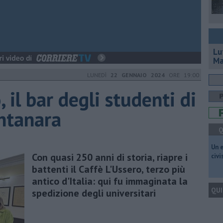
Lu
Ma
LUNEDÌ
22 GENNAIO 2024
ORE 19:00
 il bar degli studenti di
ntanara
Q
​Un 
Con quasi 250 anni di storia, riapre i
civ
battenti il Caffè L'Ussero, terzo più
antico d'Italia: qui fu immaginata la
QUI
spedizione degli universitari