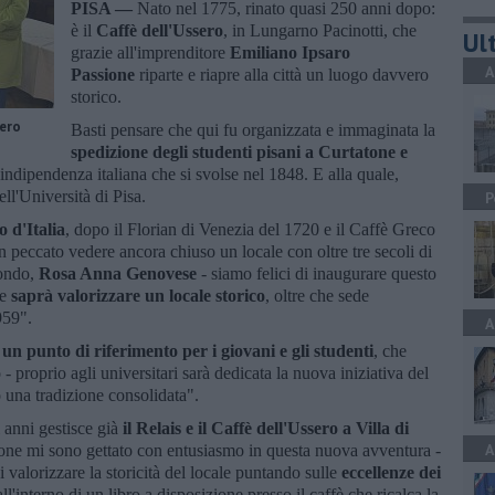
PISA —
Nato nel 1775, rinato quasi 250 anni dopo:
è il
Caffè dell'Ussero
, in Lungarno Pacinotti, che
Ult
grazie all'imprenditore
Emiliano Ipsaro
A
Passione
riparte e riapre alla città un luogo davvero
storico.
sero
Basti pensare che qui fu organizzata e immaginata la
spedizione degli studenti pisani a Curtatone e
'indipendenza italiana che si svolse nel 1848. E alla quale,
ll'Università di Pisa.
P
o d'Italia
, dopo il Florian di Venezia del 1720 e il Caffè Greco
 peccato vedere ancora chiuso un locale con oltre tre secoli di
fondo,
Rosa Anna Genovese
- siamo felici di inaugurare questo
he
saprà valorizzare un locale storico
, oltre che sede
959".
A
e
un punto di riferimento per i giovani e gli studenti
, che
- proprio agli universitari sarà dedicata la nuova iniziativa del
do una tradizione consolidata".
i anni gestisce già
il Relais e il Caffè dell'Ussero a Villa di
A
ione mi sono gettato con entusiasmo in questa nuova avventura -
i valorizzare la storicità del locale puntando sulle
eccellenze dei
i all'interno di un libro a disposizione presso il caffè che ricalca la