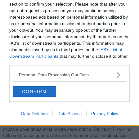
celebrazioni per il trentennale che proseguono fino a
section to confirm your selection. Please note that after your
dicembre 2017
. Per sottolineare questo anniversario, la cerimonia
opt-out request is processed you may continue seeing
del 10 dicembre si trasforma in una carrellata sulle “pietre miliari”
interest-based ads based on personal information utilized by
degli ultimi 30 anni, vissuti in continua trasformazione e in crescita
us or personal information disclosed to third parties prior to
costante, testimoniata dalle affermazioni degli ex allievi nel mondo
your opt-out. You may separately opt-out of the further
professionale e dal successo nelle ricerche di frontiera che hanno
disclosure of your personal information by third parties on the
valso migliaia di pubblicazioni sulle più prestigiose riviste
IAB’s list of downstream participants. This information may
scientifiche internazionali. Oltre a presentare le tappe più importanti
also be disclosed by us to third parties on the
IAB’s List of
dal 1987 a oggi, grazie anche alle testimonianze dei protagonisti,
Downstream Participants
that may further disclose it to other
durante l’evento del 10 dicembre saranno annunciate le prossime
third parties.
iniziative di sviluppo, per contribuire a nuove affermazioni del
sistema Italia nel mondo.
Personal Data Processing Opt Outs
CONFIRM
“Per aprire il trentesimo anno accademico – spiega il rettore
Pierdomenico Perata
, nell’annunciare la cerimonia del 10
dicembre – abbiamo scelto il teatro Verdi, punto di riferimento della
Data Deletion
Data Access
Privacy Policy
vita culturale a Pisa, per coinvolgere l’intera comunità della Scuola
Superiore Sant’Anna e per esprimere gratitudine alla città che ci
ospita e dove abbiamo la nostra sede storica. Dal 1987 Pisa ci ha
fatto sentire sostegno e vicinanza e ha condiviso i nostri successi.