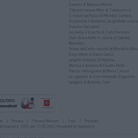
Eureka! di Nausica Manzi
Tabasco senza filtro di Tabasco n.6
Ci vuole un fisico di Michele Campisi
Economia e territorio, da globale a loca
Daniele Salvadori
La dama a scacchi di Carlo Belciani
Due chiacchiere in cucina di Sabrina
Rossello
Storie dell'altro secolo di Marcella Bito
Easy ridere di Dario Greco
Legami d'amore di Malena ...
Musica e dintorni di Fausto Pirìto
Parole milonguere di Maria Caruso
Lo sguardo di Don Armando Zappolini
Leggere di Roberto Cerri
er
|
Privacy
|
Privacy Nielsen
|
Durc
|
Provider
di Firenze n. 5935 del 27.09.2013. Powered by
Aperion.it