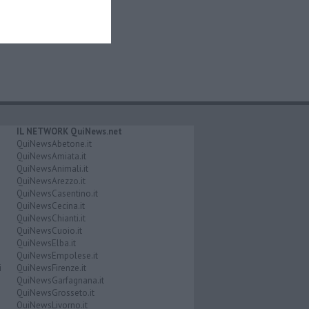
IL NETWORK QuiNews.net
QuiNewsAbetone.it
QuiNewsAmiata.it
QuiNewsAnimali.it
QuiNewsArezzo.it
QuiNewsCasentino.it
QuiNewsCecina.it
QuiNewsChianti.it
QuiNewsCuoio.it
QuiNewsElba.it
QuiNewsEmpolese.it
i
QuiNewsFirenze.it
QuiNewsGarfagnana.it
QuiNewsGrosseto.it
QuiNewsLivorno.it