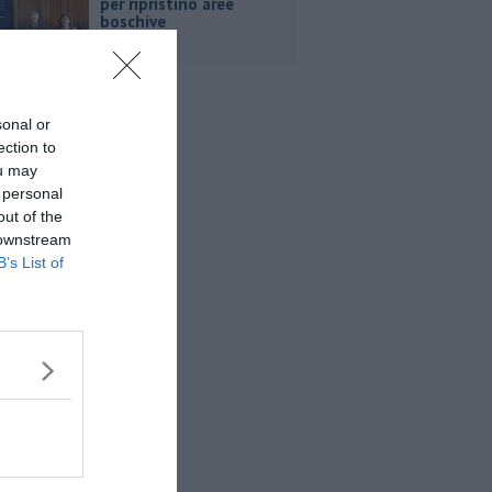
per ripristino aree
boschive
sonal or
ection to
ou may
 personal
out of the
 downstream
B’s List of