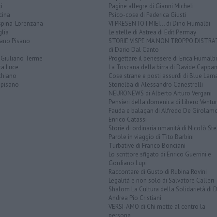
i
Pagine allegre di Gianni Micheli
cina
Psico-cose di Federica Giusti
spina-Lorenzana
VI PRESENTO I MIEI... di Dino Fiumalbi
lia
Le stelle di Astrea di Edit Permay
iano Pisano
STORIE VISPE MA NON TROPPO DISTR
di Dario Dal Canto
 Giuliano Terme
Progettare il benessere di Erica Fiumalbi
ta Luce
La Toscana della birra di Davide Cappan
chiano
Cose strane e posti assurdi di Blue Lam
opisano
Storielba di Alessandro Canestrelli
NEURONEWS di Alberto Arturo Vergani
Pensieri della domenica di Libero Ventur
Fauda e balagan di Alfredo De Girolam
Enrico Catassi
Storie di ordinaria umanità di Nicolò Ste
Parole in viaggio di Tito Barbini
Turbative di Franco Bonciani
Lo scrittore sfigato di Enrico Guerrini e
Gordiano Lupi
Raccontare di Gusto di Rubina Rovini
Legalità e non solo di Salvatore Calleri
Shalom La Cultura della Solidarietà di 
Andrea Pio Cristiani
VERSI-AMO di Chi mette al centro la
persona