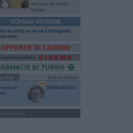
dell'inizio del torneo
Cadetto
DOMANI AVVENNE
tto in città, se ne va il fotografo
lasoma
ui Blog
di Adolfo Santoro
DISINCANTATO
esempio di
ismo
Condoglianze