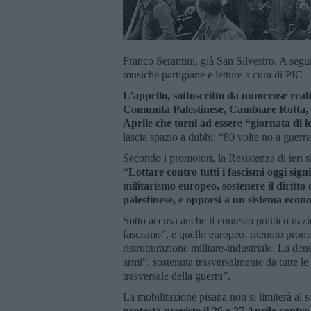
Franco Serantini, già San Silvestro. A segu
musiche partigiane e letture a cura di PIC
L’appello, sottoscritto da numerose realt
Comunità Palestinese, Cambiare Rotta, Us
Aprile che torni ad essere “giornata di 
lascia spazio a dubbi: “80 volte no a guerr
Secondo i promotori, la Resistenza di ieri si
“Lottare contro tutti i fascismi oggi sign
militarismo europeo, sostenere il diritto
palestinese, e opporsi a un sistema econ
Sotto accusa anche il contesto politico naz
fascismo”, e quello europeo, ritenuto promo
ristrutturazione militare-industriale. La den
armi”, sostenuta trasversalmente da tutte le 
trasversale della guerra”.
La mobilitazione pisana non si limiterà al s
protesta previste il 26 e 27 Aprile contr