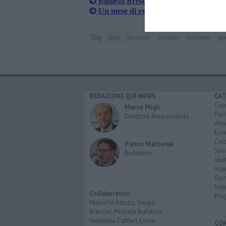
Biglietti Brescia-Pisa, via alla vendita
Un mese di eventi aspettando il Giro d
Tag
pisa
fascismo
brindisi
sionismo
go
REDAZIONE QUI NEWS
CAT
Cro
Marco Migli
Poli
Direttore Responsabile
Attu
Eco
Cult
Pietro Mattonai
Spo
Redattore
Spet
Inte
Opi
Imp
Collaboratori
Pro
Marcella Bitozzi, Sergio
Braccini, Michele Bufalino,
Valentina Caffieri, Linda
CO