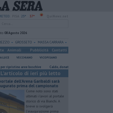
25°
37°
METEO:
PISA
QuiNews.net
ato
08 Agosto 2026
REZZO
GROSSETO
MASSA CARRARA
ste
Animali
Pubblicità
Contatti
A LUCE
VECCHIANO
VICOPISANO
ristino aree boschive
Caldo, donati ventilatori e acqua al Don Bosco
L'articolo di ieri più letto
 portale dell'Arena Garibaldi sarà
augurato prima del campionato
Come noto sono stati
ultimati i lavori al portale
storico di via Bianchi. A
breve si svolgerà
l'inaugurazione prima