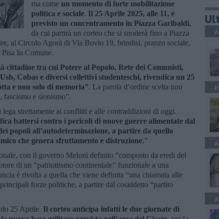
ma come
un momento di forte mobilitazione
politica e sociale
.
Il 25 Aprile 2025, alle 11, è
Ult
previsto un concentramento in Piazza Garibaldi
,
A
da cui partirà un corteo che si snoderà fino a Piazza
ire, al Circolo Agorà di Via Bovio 19, brindisi, pranzo sociale,
 – Pisa In Comune.
à cittadine tra cui Potere al Popolo, Rete dei Comunisti,
b, Cobas e diversi collettivi studenteschi, rivendica un 25
lotta e non solo di memoria”
. La parola d’ordine scelta non
P
a, fascismo e sionismo”.
 lega strettamente ai conflitti e alle contraddizioni di oggi.
ifica battersi contro i pericoli di nuove guerre alimentate dal
 dei popoli all’autodeterminazione, a partire da quello
omico che genera sfruttamento e distruzione.
”
A
ionale, con il governo Meloni definito “composto da eredi del
tore di un “patriottismo continentale” funzionale a una
uncia è rivolta a quella che viene definita “una chiamata alle
principali forze politiche, a partire dal cosiddetto “partito
A
olo 25 Aprile.
Il corteo anticipa infatti le due giornate di
o la nuova base militare prevista nell’area del Cisam
, per la