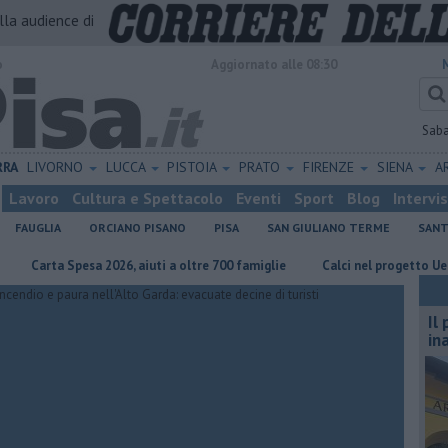
alla audience di
o
Aggiornato alle 08:30
Sab
RRA
LIVORNO
LUCCA
PISTOIA
PRATO
FIRENZE
SIENA
A
Lavoro
Cultura e Spettacolo
Eventi
Sport
Blog
Intervi
FAUGLIA
ORCIANO PISANO
PISA
SAN GIULIANO TERME
SANT
rta Spesa 2026, aiuti a oltre 700 famiglie
Calci nel progetto Ue per rip
Il
in