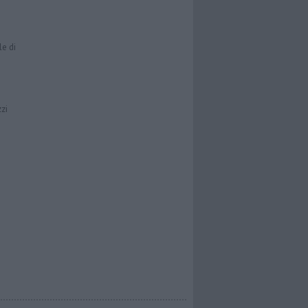
le di
zzi