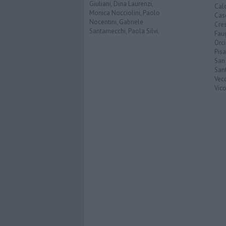
Giuliani, Dina Laurenzi,
Calc
Monica Nocciolini, Paolo
Cas
Nocentini, Gabriele
Cre
Santarnecchi, Paola Silvi.
Faug
Orc
Pisa
San
San
Vec
Vic