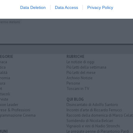
'Italia
Data Deletion
Data Access
Privacy Policy
verno meloni
EGORIE
RUBRICHE
naca
Le notizie di oggi
tica
Più Letti della settimana
alità
Più Letti del mese
nomia
Archivio Notizie
ura
Persone
rt
Toscani in TV
tacoli
rviste
QUI BLOG
nion Leader
Disincantato di Adolfo Santoro
rese & Professioni
Incontri d'arte di Riccardo Ferrucci
grammazione Cinema
Racconti della domenica di Marco Celat
Sorridendo di Nicola Belcari
Vignaioli e vini di Nadio Stronchi
MUNI
Le pregiate penne di Pierantonio Pardi