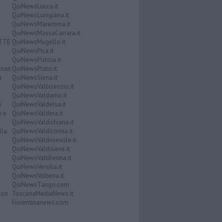
QuiNewsLucca.it
QuiNewsLunigiana.it
QuiNewsMaremma.it
QuiNewsMassaCarrara.it
ATTE
QuiNewsMugello.it
QuiNewsPisa.it
QuiNewsPistoia.it
nari
QuiNewsPrato.it
a
QuiNewsSiena.it
QuiNewsValbisenzio.it
QuiNewsValdarno.it
i
QuiNewsValdelsa.it
o e
QuiNewsValdera.it
QuiNewsValdichiana.it
lla
QuiNewsValdicornia.it
QuiNewsValdinievole.it
QuiNewsValdisieve.it
QuiNewsValtiberina.it
QuiNewsVersilia.it
QuiNewsVolterra.it
QuiNewsTango.com
Don
ToscanaMediaNews.it
Fiorentinanews.com