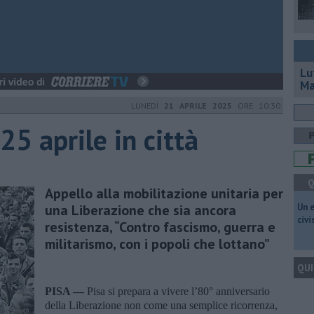
Lu
Ma
LUNEDÌ
21 APRILE 2025
ORE 10:30
25 aprile in città
Q
Appello alla mobilitazione unitaria per
una Liberazione che sia ancora
​Un 
civ
resistenza, “Contro fascismo, guerra e
militarismo, con i popoli che lottano”
QUI
PISA —
Pisa si prepara a vivere l’80° anniversario
della Liberazione non come una semplice ricorrenza,