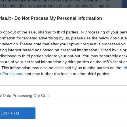
520 milioni di euro. Una struttura, dicono i promotori, “imposta
apito dell’ambiente e dei diritti delle comunità locali”.
sa.it -
Do Not Process My Personal Information
ecuperare, secondo gli organizzatori, “il senso profondo della
te le oppressioni, oggi come allora”. Con una visione
ta e anticolonialista, la giornata punta a riportare al centro i
to opt-out of the sale, sharing to third parties, or processing of your per
ilitante. Perché – come si legge nell’appello – “non si può
formation for targeted advertising by us, please use the below opt-out s
ani venga sporcato dalla propaganda bellicista dei signori della
r selection. Please note that after your opt-out request is processed y
eing interest-based ads based on personal information utilized by us or
disclosed to third parties prior to your opt-out. You may separately opt-
losure of your personal information by third parties on the IAB’s list of
. This information may also be disclosed by us to third parties on the
IA
Participants
that may further disclose it to other third parties.
oscana iscriviti alla
Newsletter QUInews - ToscanaMedia.
amente nella tua casella di posta.
l Data Processing Opt Outs
CONFIRM
gresso è gratuito