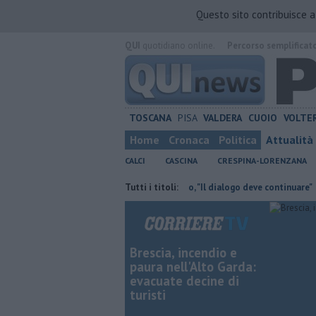
Questo sito contribuisce 
QUI
quotidiano online.
Percorso semplificat
TOSCANA
PISA
VALDERA
CUOIO
VOLTE
Home
Cronaca
Politica
Attualità
CALCI
CASCINA
CRESPINA-LORENZANA
a al Don Bosco
Takeda, Pasqualino, "Il dialogo deve continuare"
Tutti i titoli:
Ca
Brescia, incendio e
paura nell'Alto Garda:
evacuate decine di
turisti