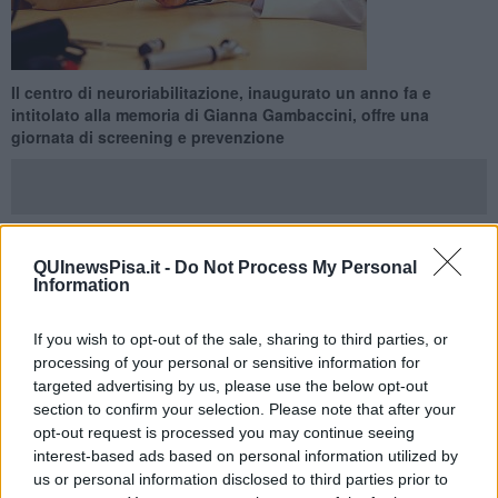
Il centro di neuroriabilitazione, inaugurato un anno fa e
intitolato alla memoria di Gianna Gambaccini, offre una
giornata di screening e prevenzione
QUInewsPisa.it -
Do Not Process My Personal
PISA —
Il
Centro di neuroriabilitazione Memento
, inaugurato un
Information
anno fa e dedicato poi alla memoria dell'assessora Gianna
Gambaccini, aprirà le porte per una
giornata di
screening
, con
If you wish to opt-out of the sale, sharing to third parties, or
esami e visite gratuite, giovedì 27 Ottobre. La giornata si svolgerà
processing of your personal or sensitive information for
anche grazie alla collaborazione di
Confcommercio Provincia di
targeted advertising by us, please use the below opt-out
Pisa
.
section to confirm your selection. Please note that after your
"Torniamo a offrire una giornata interamente dedicata alla
opt-out request is processed you may continue seeing
prevenzione
- ha spiegato
Antonio Melani
, responsabile Area
interest-based ads based on personal information utilized by
amministrativa del Gruppo Memento - anche in questa occasione
us or personal information disclosed to third parties prior to
sarà possibile accedere a esami importanti per la prevenzione delle