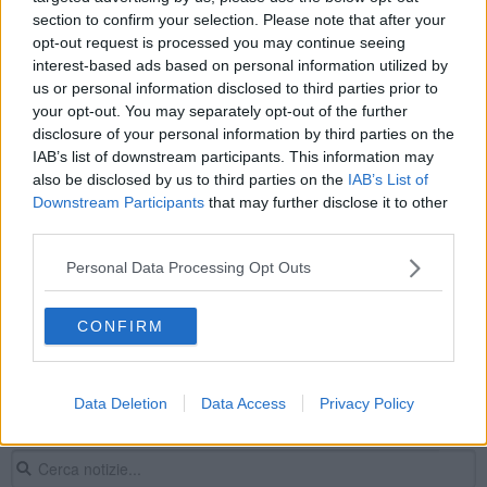
section to confirm your selection. Please note that after your
Filmato il cervello stimolato dalla serotonina
opt-out request is processed you may continue seeing
interest-based ads based on personal information utilized by
Cellule nervose prodotte in laboratorio
us or personal information disclosed to third parties prior to
your opt-out. You may separately opt-out of the further
Rivoluzionario sistema di riproduzione dei neuroni
disclosure of your personal information by third parties on the
IAB’s list of downstream participants. This information may
Studio pisano rivaluta la plasticità del cervello
also be disclosed by us to third parties on the
IAB’s List of
Downstream Participants
that may further disclose it to other
Il cervello invecchia per "colpa" di una molecola
third parties.
Il segreto dei mammiferi placentati
Personal Data Processing Opt Outs
Scoperta pisana (e tutta al femminile) sui bebè
CONFIRM
Asimmetria dentale, pericolo effetti sul cervello
Data Deletion
Data Access
Privacy Policy
Unipi, studio svela come il cervello può cambiare