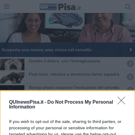
Scoperta una nuova area visiva nel cervello
Gestire il dolore, con l'immaginazione
Post-ictus, robotica e serotonina fanno squadra
Biologi pisani scoprono l'evoluzione del cervello
Riabilitazione, a Pisa si studia l'ipnosi
QUInewsPisa.it -
Do Not Process My Personal
Information
Dottorando dell'Unipi vince il Premio con.Scienze
If you wish to opt-out of the sale, sharing to third parties, or
La scienza conferma, per le emozioni comanda il
processing of your personal or sensitive information for
cuore
targeted advertising by us, please use the below opt-out