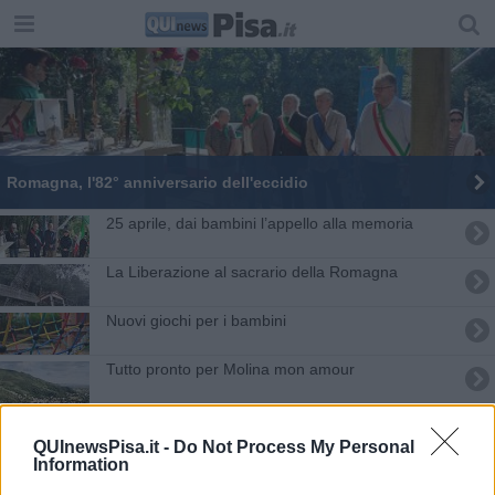
Romagna, l'82° anniversario dell'eccidio
25 aprile, dai bambini l’appello alla memoria
La Liberazione al sacrario della Romagna
Nuovi giochi per i bambini
Tutto pronto per Molina mon amour
No alla violenza, con l'arte e la formazione
QUInewsPisa.it -
Do Not Process My Personal
Information
Lavori ai cavi Enel