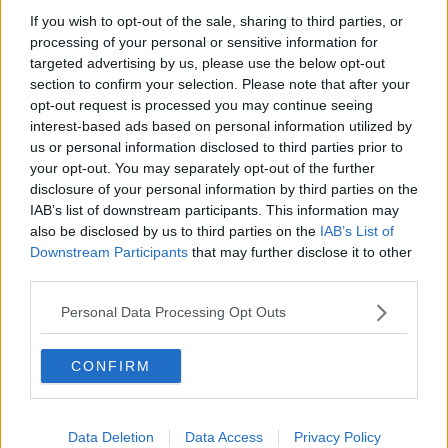
In aiuto delle scuole per la didattica digitale
If you wish to opt-out of the sale, sharing to third parties, or
processing of your personal or sensitive information for
Il Comune mappa i parchi e le aree verdi
targeted advertising by us, please use the below opt-out
section to confirm your selection. Please note that after your
opt-out request is processed you may continue seeing
Calci celebra la liberazione dal nazifascismo
interest-based ads based on personal information utilized by
us or personal information disclosed to third parties prior to
Il giorno della memoria al sacrario della Romagna
your opt-out. You may separately opt-out of the further
disclosure of your personal information by third parties on the
Casi Covid a primaria e materna, via a
IAB’s list of downstream participants. This information may
quarantene
also be disclosed by us to third parties on the
IAB’s List of
Bandiera tricolore per la scuola Gereschi
Downstream Participants
that may further disclose it to other
third parties.
Tanti nomi di donne per la nuova toponomastica
Personal Data Processing Opt Outs
Sicurezza nelle scuole, protocollo con l'Inail
CONFIRM
L'altra festa, dibattiti e musica a Gello
Fornaini dona un ritratto di Livia Gereschi
Data Deletion
Data Access
Privacy Policy