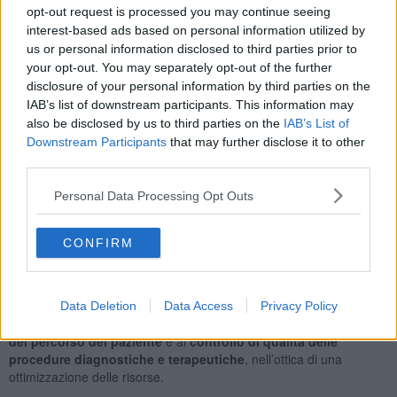
Il convegno coinvolgerà medici specialisti in discipline diverse
opt-out request is processed you may continue seeing
(oculisti, radioterapisti, oncologi). Focus del programma,
il
interest-based ads based on personal information utilized by
melanoma uveale
, il tumore maligno più frequente dell’adulto che
us or personal information disclosed to third parties prior to
presenta un’incidenza pari a 6-7 nuovi casi per milione di abitanti
your opt-out. You may separately opt-out of the further
ogni anno con un’alta frequenza di metastasi.
disclosure of your personal information by third parties on the
IAB’s list of downstream participants. This information may
Altro argomento, le
neoplasie squamose
della congiuntiva che
also be disclosed by us to third parties on the
IAB’s List of
comprendono quadri clinici che vanno dalla displasia epiteliale fino
Downstream Participants
that may further disclose it to other
al carcinoma squamoso invasivo e che, purtroppo, mostrano
third parties.
un’incidenza in aumento che sembra collegata ad un incremento
dei rischi ambientali. La prevenzione svolge quindi un ruolo
Personal Data Processing Opt Outs
cruciale.
Nelle vari sessioni, alle quali prenderanno parte i maggiori esperti
nazionali, verranno presentate le principali novità sia nel campo
CONFIRM
della diagnostica oculare che della radioterapia e dell’oncologia
medica, con particolare riguardo ai nuovi farmaci a bersaglio
molecolare.
Data Deletion
Data Access
Privacy Policy
Saranno focalizzati anche gli aspetti relativi alla
standardizzazione
del percorso del paziente
e al
controllo di qualità delle
procedure diagnostiche e terapeutiche
, nell’ottica di una
ottimizzazione delle risorse.