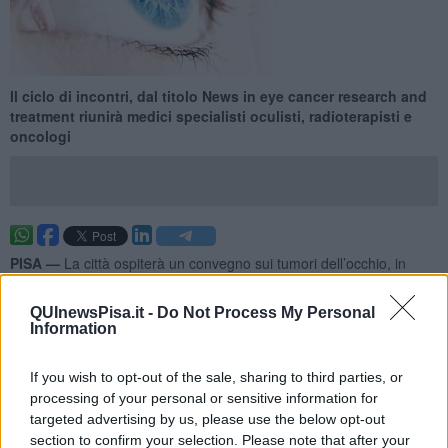
Il ciclo di incontri, dal titolo News in eye cancer research and
treatment riunirà medici specialisti oculisti, radioterapisti e
oncologi
PISA —
La città ospiterà un convegno sui tumori dell’occhio, in
programma il 13 e 14 febbraio.
Il ciclo di incontri, dal titolo
News in eye cancer research and
QUInewsPisa.it -
Do Not Process My Personal
Information
treatment,
si svolgerà nella scuola superiore Sant'Anna ed è
organizzato organizzato da
Maria Grazia Fabrini
(Unità operativa
di Radioterapia) e
Federica Genovesi Ebert
(Chirurgia oftalmica).
If you wish to opt-out of the sale, sharing to third parties, or
processing of your personal or sensitive information for
targeted advertising by us, please use the below opt-out
section to confirm your selection. Please note that after your