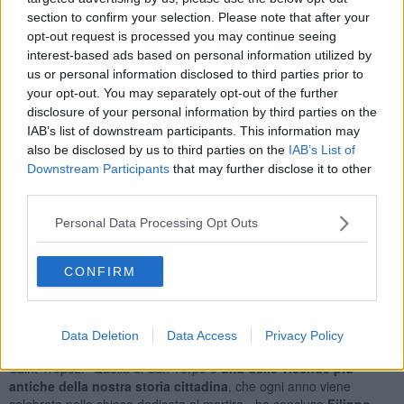
pisane, si stanno tenendo delle iniziative per rafforzare l'amicizia
section to confirm your selection. Please note that after your
italofrancese, tant'è che il custode delle tradizioni storiche di Saint-
opt-out request is processed you may continue seeing
Tropez,
Serge Astézan
, sta visitando due istituti ogni mattina
interest-based ads based on personal information utilized by
insieme agli assessori, consegnando il libro alle classi seconde
us or personal information disclosed to third parties prior to
delle scuole medie in cui si insegna il francese.
your opt-out. You may separately opt-out of the further
disclosure of your personal information by third parties on the
IAB’s list of downstream participants. This information may
also be disclosed by us to third parties on the
IAB’s List of
"Il libro vuole stimolare la scoperta della storia di San Torpè e delle
Downstream Participants
that may further disclose it to other
relazioni tra Pisa e Saint-Tropez - ha detto
Riccardo Buscemi
,
third parties.
assessore ai Gemellaggi e alla Scuola - per incentivare gli studenti,
l’amministrazione sta lavorando all’idea di
organizzare un
Personal Data Processing Opt Outs
concorso tra le scuole legato alle tematiche del volume
,
ipotizzando di mettere in palio
una gita didattica a Saint-Tropez
in occasione della prossima Bravade, che si svolgerà domenica 17
CONFIRM
Maggio 2026".
«Quello che celebriamo con questo volume – spiega l’assessore
alla cultura e alle tradizioni
Filippo Bedini
– rappresenta un
Data Deletion
Data Access
Privacy Policy
tassello prezioso dell’identità pisana e del suo legame con la città di
Saint-Tropez. "Quella di San Torpè è
una delle vicende più
antiche della nostra storia cittadina
, che ogni anno viene
celebrata nella chiesa dedicata al martire - ha concluso
Filippo