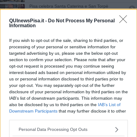
Pisa celebra Santa Caterina e San Torpè
Pisa - Saint Tropez, un'amicizia di vecchia data
QUInewsPisa.it -
Do Not Process My Personal
Information
La Parte di Tramontana ha festeggiato San Torpè
If you wish to opt-out of the sale, sharing to third parties, or
Delegazione pisana alla Bravade di Saint Tropez
processing of your personal or sensitive information for
targeted advertising by us, please use the below opt-out
section to confirm your selection. Please note that after your
San Torpè unisce Pisa e Saint-Tropez
opt-out request is processed you may continue seeing
interest-based ads based on personal information utilized by
Un libro sul gemellaggio tra Pisa e Saint Tropez
us or personal information disclosed to third parties prior to
your opt-out. You may separately opt-out of the further
"Gravi ritardi nel pagamento degli stipendi"
disclosure of your personal information by third parties on the
IAB’s list of downstream participants. This information may
Nove grandi statue in bronzo nel cuore della città
also be disclosed by us to third parties on the
IAB’s List of
Downstream Participants
that may further disclose it to other
Tramontana e Mezzogiorno festeggiano i patroni
third parties.
850 anni della Torre, grande festa in piazza dei
Personal Data Processing Opt Outs
Miracoli