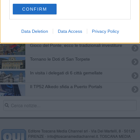
La città rende omaggio a due santi
CONFIRM
Pisa porta la Luminara a Saint Tropez
Data Deletion
Data Access
Privacy Policy
La luminara a Saint Tropez
Gioco del Ponte, ecco le tradizionali investiture
Tornano le Doti di San Torpete
In visita i delegati di 6 città gemellate
Il TP52 Alkedo sfida a Puerto Portals
Editore Toscana Media Channel srl - Via Dei Martelli, 8 - 50129
FIRENZE - info@toscanamediachannel.it. TOSCANA MEDIA