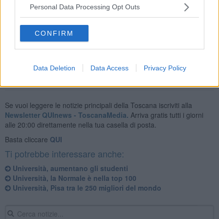
mondo e al 4esimo posto in Italia; la Medicina clinica e l'Ingegneria,
Personal Data Processing Opt Outs
rispettivamente al 204esimo e al 287esimo. L'Ateneo è infine
presente in 11 discipline sulle 14 sottoposte a valutazione, con in
evidenza quello della Fisica che occupa la 74a posizione al mondo
CONFIRM
e la quarta in Italia.
Data Deletion
Data Access
Privacy Policy
Se vuoi leggere le notizie principali della Toscana iscriviti alla
Newsletter QUInews - ToscanaMedia.
Arriva gratis tutti i giorni
alle 20:00 direttamente nella tua casella di posta.
Basta cliccare
QUI
Ti potrebbe interessare anche:
Università, aumentano gli studenti
Università, la Normale è nella top 100
Università, Pisa tra le 250 migliori del mondo