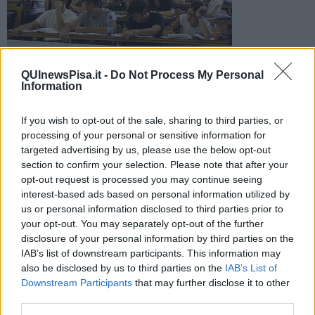
Ci sono 36 università tra le migliori 500. I dettagli della ricerca
QUInewsPisa.it -
Do Not Process My Personal
Information
If you wish to opt-out of the sale, sharing to third parties, or
processing of your personal or sensitive information for
PISA —
L'università di Pisa è
al 201esimo posto nel mondo e al
targeted advertising by us, please use the below opt-out
settimo in Italia,
secondo le classifiche elaborate
dall'Arwu di
section to confirm your selection. Please note that after your
Shanghai e dall'Agenzia Qs diffusa dal National University
opt-out request is processed you may continue seeing
Ranking di Taiwan.
interest-based ads based on personal information utilized by
us or personal information disclosed to third parties prior to
Sono in tutto 36 le università italiane collocate tra le migliori 500,
your opt-out. You may separately opt-out of the further
selezionate su una base di oltre 4mila istituzioni.
disclosure of your personal information by third parties on the
IAB’s list of downstream participants. This information may
also be disclosed by us to third parties on the
IAB’s List of
Downstream Participants
that may further disclose it to other
L'Università di Pisa è presente nelle prime 300 posizioni mondiali in
third parties.
tre settori su sei: le Scienze naturali, in cui è al 111esimo nel