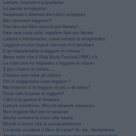
Letture, internet e populismo
​Le parole scomparse
​Paradossi e dilemmi dei critici antipatici
Ma i terroristi leggono?
​Che fare dei libri ricevuti per Natale?
​Fate una cosa utile: regalate libri per Natale
​Lettura e biblioteche: come evitare lo strapiombo
Leggere in una lingua che non ci è familiare
​E se imparassimo a leggere in cinese ?
​Meno male che il Pisa Book Festival (PBF) c'è
​Le cose che ho imparato a leggere in classe
​E poi c'erano le riviste.....
​C'erano una volta gli editori
​Chi ci suggerisce cosa leggere ?
​Ma internet ci fa leggere di più o di meno?
​Cosa vale la pena di leggere?
I libri e la guerra di Amazon
​Letture condivise. Piccoli network crescono
​Non leggete libri per le vacanze
​Anche scrivere fa bene alla mente
​Ebook e autori che si autopubblicano
​L'e-book ucciderà il libro di carta? Sì, ma.. lentamente
​Anche le biblioteche muoiono se non sanno rinnovarsi