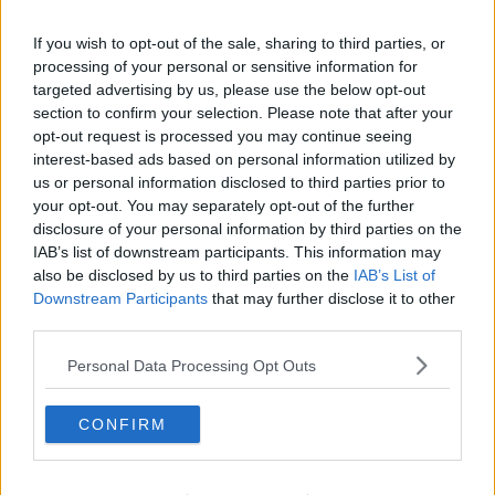
una pratica che potrebbe tornarvi utile.
Pensateci.
Per chi non se la sente di farsi cambiare un libro che proprio non gli
If you wish to opt-out of the sale, sharing to third parties, or
va giù (i timidi e gli introversi esistono), ma non se la sente
processing of your personal or sensitive information for
nemmeno di bruciarlo, suggerisco una terza via. Ma non quella
targeted advertising by us, please use the below opt-out
facile facile di appoggiarlo su uno scaffale e dimenticarselo per il
section to confirm your selection. Please note that after your
resto della vita. No. Equivarrebbe a bruciarlo. Suggerisco invece di
opt-out request is processed you may continue seeing
riciclarlo. Ma anche il riciclaggio dei libri è un'arte e come tale va
interest-based ads based on personal information utilized by
praticata. Quindi non riciclate il volume che non vi piace a qualcuno
us or personal information disclosed to third parties prior to
tanto per fare, ma sforzatevi di capire a chi potrebbe interessare il
your opt-out. You may separately opt-out of the further
libro che a voi proprio non piace. So che la cosa è difficile e per
disclosure of your personal information by third parties on the
venirvi in aiuto (ma è l'ultimo consiglio che vi do, almeno per questa
IAB’s list of downstream participants. This information may
volta),
eccovi un'altra soluzione
. Se non vi viene in mente proprio
nessuno a cui rifilare il libro che non leggerete mai, portatelo alla
also be disclosed by us to third parties on the
IAB’s List of
biblioteca più vicina a casa vostra o quella dove andate di solito.
Downstream Participants
that may further disclose it to other
Sarà il bibliotecario a valutare il valore del vostro libro e a decidere
third parties.
che farne.
Personal Data Processing Opt Outs
Infine, se non frequentate nessuna biblioteca (e questo mi
dispiacerebbe, ma può capitare), lasciate il libro dalla vostra
parrucchiera, sperdetelo in treno, in un bar, alle poste, insomma da
CONFIRM
qualche parte dove vi capiterà di andare per qualche motivo.
Appoggiatelo con distrazione su una mensola e allontanatevi senza
dare nell'occhio. Liberate il libro che non vi piace, invece di tenerlo