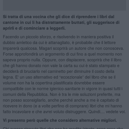
Si tratta di una vocina che gli dice di riprendere i libri dal
cantone in cui li ha distrattamente buttati, gli suggerisce di
aprirli e di cominciare a leggerli.
Facendo un piccolo sforzo, e risolvendo in maniera positiva il
dubbio amletico da cui è attanagliato, è probabile che il lettore
imparerà qualcosa. Magari scoprirà un autore che non conosceva.
Forse approfondirà un argomento di cui fino a quel momento non
sapeva proprio nulla. Oppure, con dispiacere, scoprirà che il libro
che gli hanno donato non vale la carta su cui è stato stampato e
deciderà di bruciarlo nel caminetto per diminuire il costo della
legna. E' un uso alternativo ed “eccezionale” del libro che se il
volume non ha la copertina plastificata dovrebbe essere
compatibile con le norme igienico-sanitarie in vigore in quasi tutti i
comuni della Repubblica. Non è tra le mie soluzioni preferite, ma
non posso sconsigliarlo, anche perché anche a me è capitato di
ricevere in dono (e a volte perfino di comprare) libri che mi hanno
fatto incavolare e che avrei voluto distruggere. Quindi.... vedete voi.
Vi presento però quelle che considero alternative migliori.
Chi avesse ricevuto libri che non ha gradito (ripeto, sono cose che