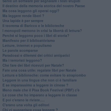
Serve un software per segnalare i testi stupidi
​Il destino della memoria storica del nostro Paese
Ma cosa leggono gli operai oggi?
Ma leggere rende liberi ?
​Una lapide è per sempre
Il teorema di Baricco e le biblioteche
I monopoli mettono in crisi la libertà di lettura?
​Perché si leggono poco i libri di storia?
​Manifesto per il biblioattivismo
Letture, internet e populismo
​Le parole scomparse
​Paradossi e dilemmi dei critici antipatici
Ma i terroristi leggono?
​Che fare dei libri ricevuti per Natale?
​Fate una cosa utile: regalate libri per Natale
​Lettura e biblioteche: come evitare lo strapiombo
Leggere in una lingua che non ci è familiare
​E se imparassimo a leggere in cinese ?
​Meno male che il Pisa Book Festival (PBF) c'è
​Le cose che ho imparato a leggere in classe
​E poi c'erano le riviste.....
​C'erano una volta gli editori
​Chi ci suggerisce cosa leggere ?