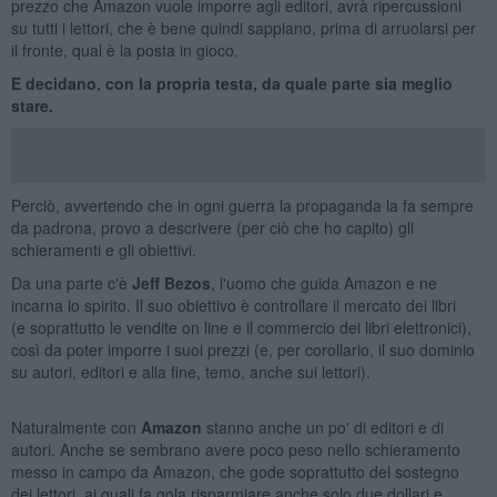
prezzo che Amazon vuole imporre agli editori, avrà ripercussioni
su tutti i lettori, che è bene quindi sappiano, prima di arruolarsi per
il fronte, qual è la posta in gioco.
E decidano, con la propria testa, da quale parte sia meglio
stare.
Perciò, avvertendo che in ogni guerra la propaganda la fa sempre
da padrona, provo a descrivere (per ciò che ho capito) gli
schieramenti e gli obiettivi.
Da una parte c'è
Jeff Bezos
, l'uomo che guida Amazon e ne
incarna lo spirito. Il suo obiettivo è controllare il mercato dei libri
(e soprattutto le vendite on line e il commercio dei libri elettronici),
così da poter imporre i suoi prezzi (e, per corollario, il suo dominio
su autori, editori e alla fine, temo, anche sui lettori).
Naturalmente con
Amazon
stanno anche un po' di editori e di
autori. Anche se sembrano avere poco peso nello schieramento
messo in campo da Amazon, che gode soprattutto del sostegno
dei lettori, ai quali fa gola risparmiare anche solo due dollari e