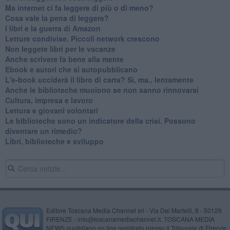
​Ma internet ci fa leggere di più o di meno?
​Cosa vale la pena di leggere?
I libri e la guerra di Amazon
​Letture condivise. Piccoli network crescono
​Non leggete libri per le vacanze
​Anche scrivere fa bene alla mente
​Ebook e autori che si autopubblicano
​L'e-book ucciderà il libro di carta? Sì, ma.. lentamente
​Anche le biblioteche muoiono se non sanno rinnovarsi
​Cultura, impresa e lavoro
​Lettura e giovani volontari
​Le biblioteche sono un indicatore della crisi. Possono
diventare un rimedio?
​Libri, biblioteche e sviluppo
Editore Toscana Media Channel srl - Via Dei Martelli, 8 - 50129
FIRENZE - info@toscanamediachannel.it. TOSCANA MEDIA
NEWS quotidiano on line registrato presso il Tribunale di Firenze