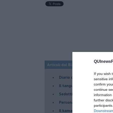
QUInewsPi
Articoli dal Blog “Parole milonguere
If you wish 
Diario di una tanghera
sensitive in
confirm you
Il tanguero che entra in pista
continue se
Sedotti e abbandonati nel ta
information 
further disc
Personalità tanguera
participants
Il kamasutango
Downstream 