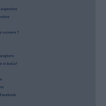
 argentino
entino
a scrivere ?
tanghero
e si balla?
no
ino
a Facebook