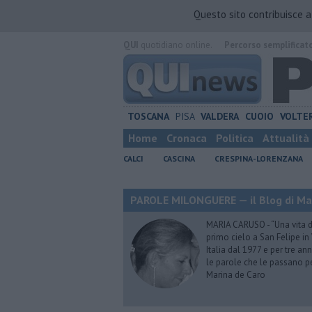
Questo sito contribuisce 
QUI
quotidiano online.
Percorso semplificat
TOSCANA
PISA
VALDERA
CUOIO
VOLTE
Home
Cronaca
Politica
Attualità
CALCI
CASCINA
CRESPINA-LORENZANA
PAROLE MILONGUERE — il Blog di Ma
MARIA CARUSO - “Una vita da 
primo cielo a San Felipe in 
Italia dal 1977 e per tre ann
le parole che le passano p
Marina de Caro