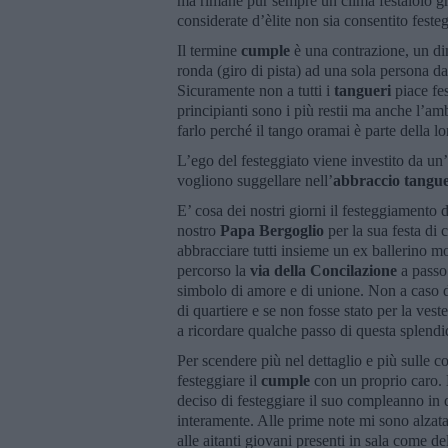
ma rimane pur sempre un clima festaiolo gr
considerate d’èlite non sia consentito feste
Il termine
cumple
è una contrazione, un di
ronda (giro di pista) ad una sola persona dal
Sicuramente non a tutti i
tangueri
piace fes
principianti sono i più restii ma anche l’am
farlo perché il tango oramai è parte della l
L’ego del festeggiato viene investito da un’
vogliono suggellare nell’
abbraccio tangu
E’ cosa dei nostri giorni il festeggiamento 
nostro
Papa Bergoglio
per la sua festa di
abbracciare tutti insieme un ex ballerino m
percorso la
via della Concilazione
a passo 
simbolo di amore e di unione. Non a caso d
di quartiere e se non fosse stato per la ves
a ricordare qualche passo di questa splend
Per scendere più nel dettaglio e più sulle co
festeggiare il
cumple
con un proprio caro. 
deciso di festeggiare il suo compleanno in 
interamente. Alle prime note mi sono alzata
alle aitanti giovani presenti in sala come del