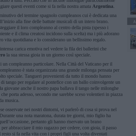
adito a tutti. Peccato che in alcune milongue particolarmente
ggiare questi eventi come si fa nella nostra amata
Argentina
.
minutivo del termine spagnolo cumpleanos cui è dedicata una
l’inizio alla fine delle battute musicali di un intero brano.
A
teggiare il loro compleanno al centro della pista (spesso i
biente e il clima creatosi incidono sulla scelta) ma i più adorano
oro vita quotidiana e lo considerano un bellissimo regalo.
intensa carica emotiva nel vedere la fila dei ballerini che
ero
la sua stessa gioia in un giorno così speciale.
di un compleanno particolare. Nella Città del Vaticano per il
 compleanno è stata organizzata una grande milonga pensata per
olto speciale. Tangueri provenienti da tutto il mondo hanno
di tango per regalare al pontefice con un ballo coinvolgente un
a giovane anche il nostro papa ballava il tango nelle milonghe
te che porta adesso, secondo me sarebbe sceso volentieri in piazza
ida musica.
se osservate nei nostri dintorni, vi parlerò di cosa si prova nel
Durante una nota maratona, durata tre giorni, mio figlio ha
quell’occasione, pertanto gli hanno riservato un brano
 per abbracciare il mio ragazzo per cedere, con gioia, il passo
 resto si fa nella vita con i propri figli una volta diventati