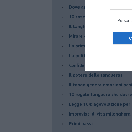
Dove andiamo stasera?
10 cose da non dire a fine ta
Persona
Il tanghero odioso
Mirare con la PNL
La prima volta
La politica nel tango argenti
Confidenze tanghere
Il potere delle tangueras
Il tango genera emozioni posi
10 regole tanguere che dov
Legge 104: agevolazione per 
Imprevisti di vita milonghera
Primi passi