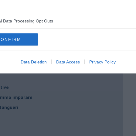
nda
l Data Processing Opt Outs
CONFIRM
no
Data Deletion
Data Access
Privacy Policy
tive
remmo imparare
tangueri