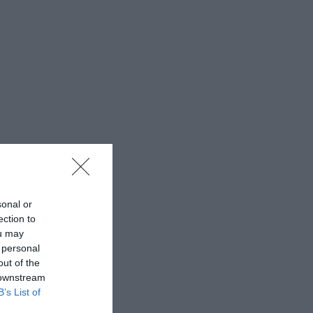
sonal or
ection to
ou may
 personal
out of the
 downstream
B’s List of