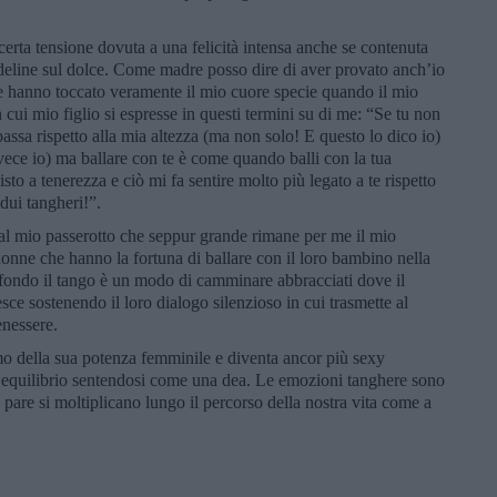
erta tensione dovuta a una felicità intensa anche se contenuta
line sul dolce. Come madre posso dire di aver provato anch’io
he hanno toccato veramente il mio cuore specie quando il mio
 cui mio figlio si espresse in questi termini su di me: “Se tu non
bassa rispetto alla mia altezza (ma non solo! E questo lo dico io)
nvece io) ma ballare con te è come quando balli con la tua
o a tenerezza e ciò mi fa sentire molto più legato a te rispetto
dui tangheri!”.
dal mio passerotto che seppur grande rimane per me il mio
onne che hanno la fortuna di ballare con il loro bambino nella
 fondo il tango è un modo di camminare abbracciati dove il
ce sostenendo il loro dialogo silenzioso in cui trasmette al
enessere.
o della sua potenza femminile e diventa ancor più sexy
equilibrio sentendosi come una dea. Le emozioni tanghere sono
o pare si moltiplicano lungo il percorso della nostra vita come a