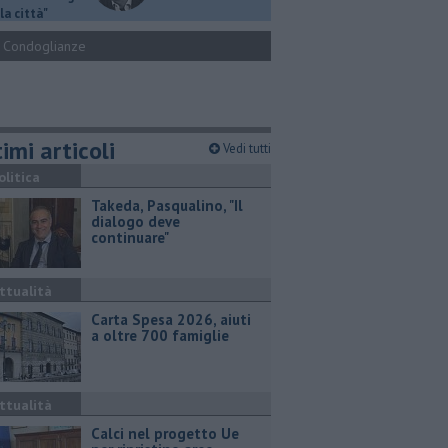
la città"
Condoglianze
imi articoli
Vedi tutti
olitica
Takeda, Pasqualino, "Il
dialogo deve
continuare"
ttualità
Carta Spesa 2026, aiuti
a oltre 700 famiglie
ttualità
Calci nel progetto Ue