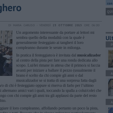
ghero
con 
QUI
DI MARIA CARUSO - VENERDÌ
23 OTTOBRE 2015
ORE 06:00
Un argomento interessante da portare ai lettori mi
Ult
sembra quello della modalità con la quale è
generalmente festeggiato ai tangheri il loro
P
compleanno durante le serate in milonga.
In pratica il festeggiato/a è invitata dal
musicalizador
al centro della pista per fare una ronda dedicata allo
scopo. Lui/lei rimane in attesa che il primo/a si faccia
avanti per iniziare a ballare il pezzo (usualmente il
A
brano è scelto da chi compie gli anni o dal
musicalizador se si tratta di una sorpresa fatta dagli
o di chi è festeggiato oppure si riserva di farlo per l’ultimo
 alternano amici vari i quali, toccando la spalla a colui/colei che
ango con chi compie gli anni tra gli applausi da parte del resto
mbio.
A
ggiare il loro compleanno, affollando pertanto un poco la pista,