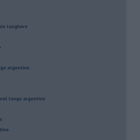
hio tanghero
o
ngo argentino
 nel tango argentino
a
tino