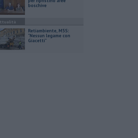
per ripristino aree
boschive
ttualità
Retiambiente, M5S:
"Nessun legame con
Giacetti"