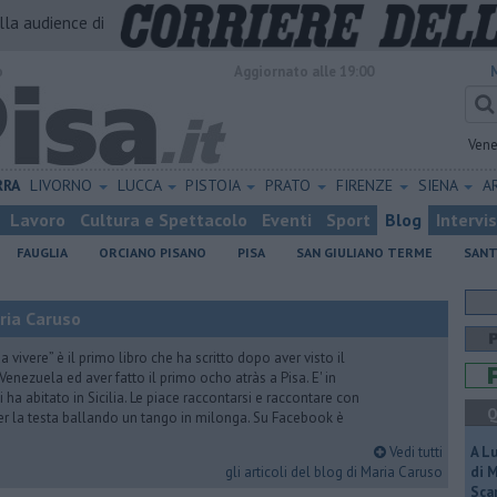
alla audience di
o
Aggiornato alle 19:00
Vene
RRA
LIVORNO
LUCCA
PISTOIA
PRATO
FIRENZE
SIENA
A
Lavoro
Cultura e Spettacolo
Eventi
Sport
Blog
Intervi
FAUGLIA
ORCIANO PISANO
PISA
SAN GIULIANO TERME
SANT
ria Caruso
vivere” è il primo libro che ha scritto dopo aver visto il
Venezuela ed aver fatto il primo ocho atràs a Pisa. E' in
i ha abitato in Sicilia. Le piace raccontarsi e raccontare con
Q
er la testa ballando un tango in milonga. Su Facebook è
Vedi tutti
A L
gli articoli del blog di Maria Caruso
di 
Scar