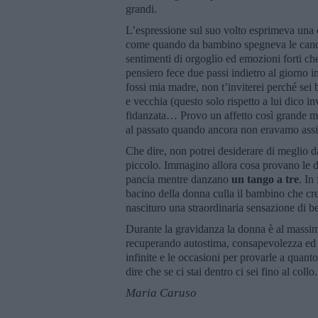
grandi.
L’espressione sul suo volto esprimeva una c
come quando da bambino spegneva le cande
sentimenti di orgoglio ed emozioni forti c
pensiero fece due passi indietro al giorno in
fossi mia madre, non t’inviterei perché sei 
e vecchia (questo solo rispetto a lui dico i
fidanzata… Provo un affetto così grande mist
al passato quando ancora non eravamo assi
Che dire, non potrei desiderare di meglio 
piccolo. Immagino allora cosa provano le d
pancia mentre danzano
un tango a tre
. In
bacino della donna culla il bambino che cres
nascituro una straordinaria sensazione di b
Durante la gravidanza la donna è al massim
recuperando autostima, consapevolezza ed 
infinite e le occasioni per provarle a quant
dire che se ci stai dentro ci sei fino al collo.
Maria Caruso