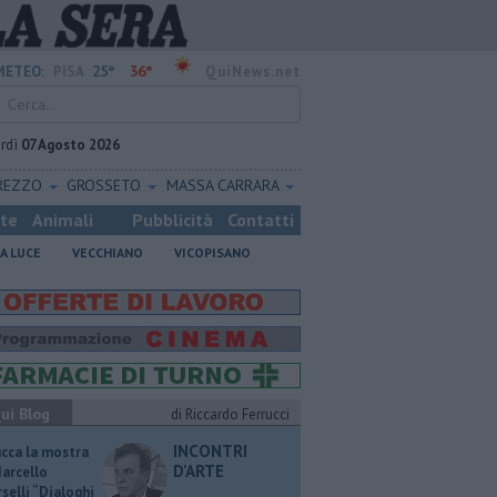
25°
36°
METEO:
PISA
QuiNews.net
rdì
07 Agosto 2026
REZZO
GROSSETO
MASSA CARRARA
ste
Animali
Pubblicità
Contatti
A LUCE
VECCHIANO
VICOPISANO
ui Blog
di Riccardo Ferrucci
INCONTRI
ucca la mostra
D'ARTE
Marcello
selli “Dialoghi