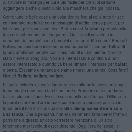
di arrivare in milonga per cui è più facile per chi vuol sedurre
aggiungere anche questo ruolo alla maschera che già indossa.
Come tutte le belle cose una volta dentro fino al collo tutto finisce
con svariate modalità: con messaggio di addio, senza parole, per
intuizione, per sparizione, ecc. Brutta cosa! Arriviamo pertanto alla
fase dell’abbandono dei tangueros. Qui inizia il calvario e le
domande dei perché come bambini di tre anni. Ma come? Perché?
Ballavamo così bene insieme, eravamo perfetti l’uno per l’altro. Si
fa una analisi del perché con il risultato di un bel niente. Non c’è
stato niente di sbagliato. Non era interessato e continua a non
essere interessato e quando va bene rimane l’interesse per ballarci
e basta. Eravamo una tanda e siamo rimasti una tanda. Cosa fare?
Niente!
Ballare, ballare, ballare
.
E’ inutile chiedere, meglio ignorare se capita nella stessa milonga,
forse meglio nemmeno farci una tanda. Prendere atto e andare a
ballare più che si può. Eh si, è solo questione di tempo. Diffidare è
la parola d’ordine d’ora in poi e continuare a pensare positivo in
fondo era il non inizio di qualcos’altro.
Semplicemente era solo
una tanda.
Che a pensarci. non era nemmeno fatta bene! Prima di
porre fine a questo articolo vorrei fare menzione di un altro
fenomeno meritevole di esser descritto. Oggi l’era dei social, ci
consente di “conoscere” un sacco di tangueros. Con alcuni di essi