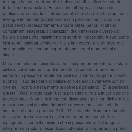
milongas in maniera tranquilla, balla con tutti, si diverte e niente
turba l’andare a ballare. Ed ecco che all’improvviso succede
qualcosa: una mirada si introduce nella tua vita, nella tua routine. Il
feeling è immediato (capita anche con persone che ci si balla e
basta senza necessariamente andare oltre), per cui scattano i
complimenti esagerati, dichiarazioni di un interesse diverso dal
ballare e basta che inizialmente ci sembra impossibile. A quel punto
ci si sente lusingati, desiderati e alla fine cedere alla tentazione è
solo questione di cortina, soprattutto se in quel momento si è
single.
Ma ahimè, ciò può succedere a tutti indipendentemente dallo stato
civile in cui versiamo in quel momento. A cotanta attenzione ci
sembra un peccato mortale rinunciare alla storia (magari è la volta
buona!), il suo desiderio di ballare solo ed esclusivamente con noi
diventa il nostro e nella mente si delinea il pensiero:
“E’ la persona
giusta”
. Così si organizza l’uscita per stare oltre sia in verticale che
in orizzontale. Si va in milonga con discrezione per non dichiarare a
nessuno cosa si sta vivendo poiché ancora non si sa niente in
sostanza di questa persona!!! Chi è? Uno/a che ci sa fare. Amante
dell’avventura senza però dichiararlo nemmeno sotto tortura
dipingendosi come il massimo che si possa avere. Nel tango si
interpreta un ruolo. Si esce di casa che siamo tangueros già prima