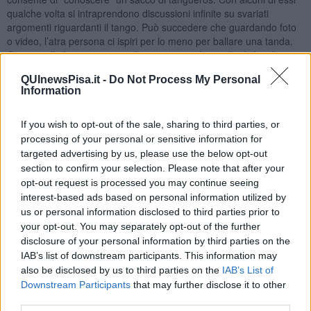
qualche volta si intraprendono discussioni infinite su svariati
argomenti riguardanti il tango. Può succedere che guardando foto
o video, l’atra persona ci ispiri per lo meno per ballare una tanda.
Comincia l’infinita sequenza di messaggi e di scambi di desideri
reciproci di poter realizzare, quanto meno, il sogno di una tanda.
QUInewsPisa.it -
Do Not Process My Personal
Accordi vari, organizzare gli impegni già presi di entrambi per
Information
vedere se riesce l’abbinamento che consente l’incontro.
Stranamente, nemmeno in questo caso si riesce a concludere
niente di tutto ciò che l’altra persona ha voluto farci credere, grazie
If you wish to opt-out of the sale, sharing to third parties, or
alle bugie usate come passepartout, per accedere alla nostra
processing of your personal or sensitive information for
mente e invogliarci a vivere qualcosa di diverso.
targeted advertising by us, please use the below opt-out
section to confirm your selection. Please note that after your
Questi tangueros sono i classici
killer seriali
virtuali
che di danni
opt-out request is processed you may continue seeing
ne fanno pochi per la verità, ma che alla fine, deludono
interest-based ads based on personal information utilized by
ugualmente. Eh si, il mondo del tango contiene anche questi aspetti
us or personal information disclosed to third parties prior to
poco profondi, superficiali, di poco spessore e del resto rispecchia
your opt-out. You may separately opt-out of the further
la società di oggi, in cui sono tutti a testa bassa a guardare i
cellulari invece di costruire relazioni e di vivere la vita realmente. La
disclosure of your personal information by third parties on the
noia è la causa di tutti i male ma per fortuna c’è il tango con le
IAB’s list of downstream participants. This information may
tande che ci fanno sognare e vivere intense emozioni sublimando
also be disclosed by us to third parties on the
IAB’s List of
ciò che non c’è perché difficilmente si trova qualcos’altro. Buon
Downstream Participants
that may further disclose it to other
tango tangueros!
third parties.