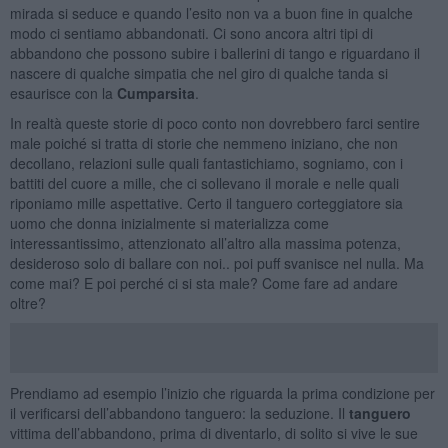
mirada si seduce e quando l’esito non va a buon fine in qualche
modo ci sentiamo abbandonati. Ci sono ancora altri tipi di
abbandono che possono subire i ballerini di tango e riguardano il
nascere di qualche simpatia che nel giro di qualche tanda si
esaurisce con la
Cumparsita
.
In realtà queste storie di poco conto non dovrebbero farci sentire
male poiché si tratta di storie che nemmeno iniziano, che non
decollano, relazioni sulle quali fantastichiamo, sogniamo, con i
battiti del cuore a mille, che ci sollevano il morale e nelle quali
riponiamo mille aspettative. Certo il tanguero corteggiatore sia
uomo che donna inizialmente si materializza come
interessantissimo, attenzionato all’altro alla massima potenza,
desideroso solo di ballare con noi.. poi puff svanisce nel nulla. Ma
come mai? E poi perché ci si sta male? Come fare ad andare
oltre?
Prendiamo ad esempio l’inizio che riguarda la prima condizione per
il verificarsi dell’abbandono tanguero: la seduzione. Il
tanguero
vittima dell’abbandono, prima di diventarlo, di solito si vive le sue