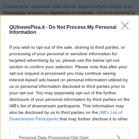
Il documento, approvato dalla Giunta, dispone infatti l’utilizzo di un
linguaggio inclusivo, rispettoso e neutrale
, che eviti stereotipi e
discriminazioni nell'azione amministrativa del Comune. Ma anche
l'impegno a
contrastare
qualsiasi forma di sessismo,
QUInewsPisa.it -
Do Not Process My Personal
discriminazione, molestia o micro-aggressione
.
Information
If you wish to opt-out of the sale, sharing to third parties, or
processing of your personal or sensitive information for
"Introduce nei documenti ufficiali concetti come identità di genere,
targeted advertising by us, please use the below opt-out
non binario, micro-aggressioni e linguaggio inclusivo - ha aggiunto -
section to confirm your selection. Please note that after your
evidentemente queste sono le urgenze di Cascina
. Il Comune
opt-out request is processed you may continue seeing
fa propria una precisa visione culturale, arrivando a definire
interest-based ads based on personal information utilized by
l'identità di genere come
una percezione personale che può
us or personal information disclosed to third parties prior to
anche non corrispondere al sesso assegnato alla nascita
. I
your opt-out. You may separately opt-out of the further
cittadini hanno il diritto di sapere cosa viene approvato in loro
disclosure of your personal information by third parties on the
nome. Perché qui non si tratta semplicemente di sostenere la
IAB’s list of downstream participants. This information may
presenza delle donne nelle istituzioni, obiettivo sul quale nessuno
also be disclosed by us to third parties on the
IAB’s List of
può avere obiezioni.
Qui si sceglie invece di far entrare
Downstream Participants
that may further disclose it to other
ufficialmente nel Comune concetti e impostazioni che
third parties.
appartengono a un preciso dibattito ideologico e culturale
".
"Ancora più singolare è leggere che
il Comune potrà negare o
Personal Data Processing Opt Outs