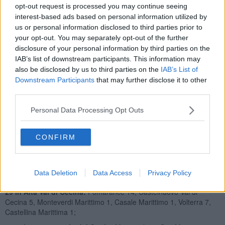
opt-out request is processed you may continue seeing
interest-based ads based on personal information utilized by
us or personal information disclosed to third parties prior to
Le persone ricoverate nei posti letto dedicati ai pazienti Covid in
your opt-out. You may separately opt-out of the further
Toscana sono attualmente 491 (42 in più rispetto a ieri, più 9,4%),
disclosure of your personal information by third parties on the
15 in terapia intensiva (3 in più rispetto a ieri, più 25%). Le aree
IAB’s list of downstream participants. This information may
Covid allestite nei presidi ospedalieri dell'Aoup (Cisanello e Santa
also be disclosed by us to third parties on the
IAB’s List of
Chiara) ospitano attualmente 51 pazienti, 4 dei quali in terapia
Downstream Participants
that may further disclose it to other
intensiva.
third parties.
Questa la distribuzione delle nuove positività emerse in provincia di
Pisa:
Personal Data Processing Opt Outs
291 nell'Area Pisana:
Orciano Pisano 3, Crespina Lorenzana 12,
Vecchiano 21, Vicopisano 14, Cascina 62, Pisa 124, San Giuliano
CONFIRM
Terme 41, Calci 8, Santa Luce 2, Fauglia 4;
141 in Valdera
: Bientina 17, Peccioli 9, Lajatico 2, Santa Maria a
Monte 19, Calcinaia 17, Buti 7, Palaia 5, Capannoli 7, Pontedera
Data Deletion
Data Access
Privacy Policy
30, Ponsacco 14, Casciana Terme Lari 11, Chianni 1, Terricciola 2;
29 in Alta Val di Cecina:
Pomarance 14, Castelnuovo Val di
Cecina 5, Monteverdi Marittimo 1, Casale Marittimo 1, Volterra 7,
Castellina Marittima 1;