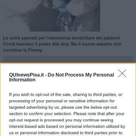
Le unità speciali per l'assistenza domiciliare dei pazienti
Covid lasciano il posto alle Uca. Ma il nuovo assetto non
convince la Fimmg
QUInewsPisa.it -
Do Not Process My Personal
Information
PISA —
La Federazione italiana dei medici di medicina generale,
per mezzo di una nota "Esprime profonda preoccupazione" per la
If you wish to opt-out of the sale, sharing to third parties, or
cessazione delle Usca, ovvero delle
Unità speciali di continuità
processing of your personal or sensitive information for
assistenziale
che durante la pandemia si sono occupate
targeted advertising by us, please use the below opt-out
del monitoraggio domiciliare e dell'assistenza clinica dei pazienti
section to confirm your selection. Please note that after your
Covid ricoverati nelle strutture intermedie.
opt-out request is processed you may continue seeing
interest-based ads based on personal information utilized by
"Dal primo Luglio -scrive il presidente di Fimmg Pisa
Luca
us or personal information disclosed to third parties prior to
Puccetti-
le Usca cessano l’attività e
il bando delle Asl per