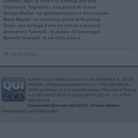
​Corrado Lippi: la forza e la violenza dell’arte
Gianfranco Tognarelli : una pittura di ricerca
Giorgia Madiai: tra sperimentazione e innovazione
Mario Madiai : un autentico poeta della pittura
Grigò: una bottega d’arte tra pittura e scultura
Alessandro Tofanelli : la poesia del paesaggio
​Marcello Scarselli: la via della pittura
Editore Toscana Media Channel srl - Via Dei Martelli, 8 - 50129
FIRENZE - info@toscanamediachannel.it. TOSCANA MEDIA
NEWS quotidiano on line registrato presso il Tribunale di Firenze
al n. 5935 del 27.09.2013. Iscrizione ROC 22105 - C.F. e P.Iva
0620787048
Fatturazione Elettronica M5UXCR1 |
Privacy Nielsen
Direttore responsabile Marco Migli
Powered by
Aperion.it