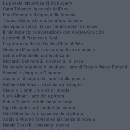
​La poesia misteriosa di Atchugarry
Carla Tolomeo, la poesia dell’arte
Pino Procopio: il regno della fantasia
Thomas Berra e la nuova pittura italiana
Giampaolo Talani, la sua "anima sola" a Firenze
Il mio Kubrick: conversazione con Andrea Gnocchi
Le storie di Francesco Nesi
​La pittura onirica di Galileo Chini al Palp
​Giovanni Maranghi: una storia di arte e poesia
Sabrina Marianelli: storie africane
​Riccardo Benvenuti, le cattedrali di pace
​Un mondo popolato di sculture, l’arte di Franco Mauro Franchi
​Scarselli: viaggio in Giappone
​Ascanio : il sogno dell’arte e della poesia
Raffaele De Rosa : la fantasia e il sogno
​Claudio Cionini: le città e l’utopia
Luca Alinari: l’arte della pittura
​Fabio Calvetti: storie, segni e sogni
Ugo Nespolo: tutti i colori del mondo
​Ciro Palumbo: la rinascenza della pittura
​Addio a Vittorio Taviani ed al cinema di poesia
​Natale Rosselli : paesaggi toscani