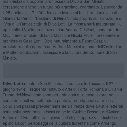
manifestazioni popolari promosse da Dilvo a San Miniato,
cercandone anche un futuro più articolato, coordinato. La seconda
il 25 aprile alle 17 e 30, dedicata invece al bel libro medievale di
Giancarlo Pertici, “Bastiano di Nena”, nato proprio su ispirazione di
“Vita di un’antica città” di Dilvo Lotti. La mostra sarà inaugurata il 6
aprile alle 18, alla presenza di don Andrea Cristiani, fondatore del
Movimento Shalom, di Luca Macchi e Nicola Micieli, presidente e
membro di Casa Lotti. Oltre naturalmente a Fabio Gozzini,
prestatore delle opere e ad Andrea Mancini a nome dell’Orcio d’oro
e Matteo Squicciarini, assessore alla cultura del Comune di San
Miniato.
Dilvo Lotti
è nato a San Miniato al Tedesco, in Toscana, il 27
giugno 1914. Frequenta l’Istituto d’Arte di Porta Romana a Gli anni
Trenta del Novecento sono per Lotti anni di intenso lavoro, nel
corso dei quali va mettendo a punto la propria poetica artistica.
Sono anni passati prevalentemente a Firenze dove artisti e letterati
sono soliti incontrarsi in locali come le “Giubbe Rosse”, o “l’Antico
Fattore”. Dilvo Lotti è tra i giovani artisti più apprezzati; ricchi i suoi
epistolari con personaggi della cultura fiorentina come Ardengo