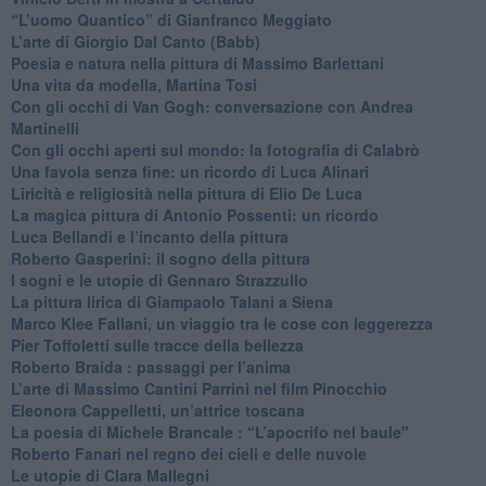
“L’uomo Quantico” di Gianfranco Meggiato
​L’arte di Giorgio Dal Canto (Babb)
Poesia e natura nella pittura di Massimo Barlettani
Una vita da modella, Martina Tosi
​Con gli occhi di Van Gogh: conversazione con Andrea
Martinelli
​Con gli occhi aperti sul mondo: la fotografia di Calabrò
Una favola senza fine: un ricordo di Luca Alinari
Liricità e religiosità nella pittura di Elio De Luca
La magica pittura di Antonio Possenti: un ricordo
Luca Bellandi e l’incanto della pittura
​Roberto Gasperini: il sogno della pittura
I sogni e le utopie di Gennaro Strazzullo
La pittura lirica di Giampaolo Talani a Siena
​Marco Klee Fallani, un viaggio tra le cose con leggerezza
​Pier Toffoletti sulle tracce della bellezza
​Roberto Braida : passaggi per l’anima
​L’arte di Massimo Cantini Parrini nel film Pinocchio
Eleonora Cappelletti, un’attrice toscana
​La poesia di Michele Brancale : “L’apocrifo nel baule"
Roberto Fanari nel regno dei cieli e delle nuvole
Le utopie di Clara Mallegni