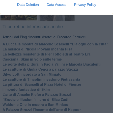
Data Deletion
Data Access
Privacy Policy
Ti potrebbe interessare anche:
Articoli dal Blog “Incontri d'arte” di Riccardo Ferrucci
A Lucca la mostra di Marcello Scarselli “Dialoghi con la città"
​La musica di Nicola Piovani incanta Pisa
​La bellezza resistente di Pier Toffoletti al Teatro Era
​Casciana: Skim in volo sulle terme
​Le porte della pittura in Paola Vallini e Marcela Bracalenti
​Le sculture di Giulia Cenci a palazzo Strozzi
​Dilvo Lotti ricordato a San Miniato
​Le sculture di Tincolini invadono Pietrasanta
La pittura di Scarselli al Plaza Hotel di Firenze
​Il mondo fantastico di Skim
​L’arte di Anselm Kiefer a Palazzo Strozzi
​“Bruciare illusioni”: l’arte di Elisa Zadi
​Waldon e Olio in mostra a San Miniato
​A Palazzo Strozzi l’incanto dell’arte di Kapoor