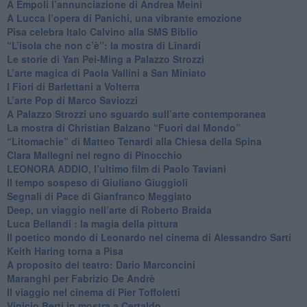
​A Empoli l’annunciazione di Andrea Meini
A Lucca l’opera di Panichi, una vibrante emozione
Pisa celebra Italo Calvino alla SMS Biblio
“L’isola che non c’è”: la mostra di Linardi
​Le storie di Yan Pei-Ming a Palazzo Strozzi
​L’arte magica di Paola Vallini a San Miniato
​I Fiori di Barlettani a Volterra
​L’arte Pop di Marco Saviozzi
​A Palazzo Strozzi uno sguardo sull’arte contemporanea
La mostra di Christian Balzano “Fuori dal Mondo”
​“Litomachie” di Matteo Tenardi alla Chiesa della Spina
​Clara Mallegni nel regno di Pinocchio
​LEONORA ADDIO, l’ultimo film di Paolo Taviani
Il tempo sospeso di Giuliano Giuggioli
Segnali di Pace di Gianfranco Meggiato
​Deep, un viaggio nell’arte di Roberto Braida
​Luca Bellandi : la magia della pittura
​Il poetico mondo di Leonardo nel cinema di Alessandro Sarti
​Keith Haring torna a Pisa
​A proposito del teatro: Dario Marconcini
Maranghi per Fabrizio De Andrè
​Il viaggio nel cinema di Pier Toffoletti
Vinicio Berti in mostra a Certaldo