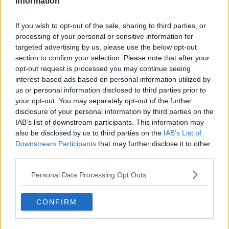
Information
sua arte da Antonio Buero Vallejo, Rodolfo Doni, Luigi Testaferrata,
Nicola Micieli, Luigi Baldacci, Mario Pomilio, Dino Carlesi, Tommaso
If you wish to opt-out of the sale, sharing to third parties, or
Paloscia, Alessandro Parronchi, Aglauco Casadio, Fernando
processing of your personal or sensitive information for
Prattichizzo, Valerio Vallini, Marco Moretti, Carlo Pedretti e tanti
targeted advertising by us, please use the below opt-out
altri.
section to confirm your selection. Please note that after your
Riccardo Ferrucci
opt-out request is processed you may continue seeing
interest-based ads based on personal information utilized by
Riccardo Ferrucci
us or personal information disclosed to third parties prior to
your opt-out. You may separately opt-out of the further
disclosure of your personal information by third parties on the
IAB’s list of downstream participants. This information may
also be disclosed by us to third parties on the
IAB’s List of
Downstream Participants
that may further disclose it to other
Se vuoi leggere le notizie principali della Toscana iscriviti alla
third parties.
Newsletter QUInews - ToscanaMedia.
Arriva gratis tutti i giorni
alle 20:00 direttamente nella tua casella di posta.
Personal Data Processing Opt Outs
Basta cliccare
QUI
CONFIRM
Fotogallery