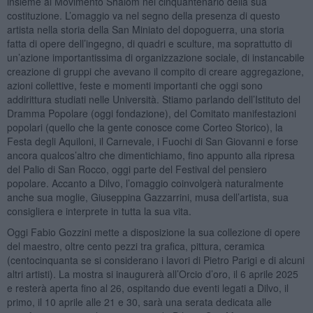
insieme al Movimento Shalom nel cinquantenario della sua
costituzione. L’omaggio va nel segno della presenza di questo
artista nella storia della San Miniato del dopoguerra, una storia
fatta di opere dell’ingegno, di quadri e sculture, ma soprattutto di
un’azione importantissima di organizzazione sociale, di instancabile
creazione di gruppi che avevano il compito di creare aggregazione,
azioni collettive, feste e momenti importanti che oggi sono
addirittura studiati nelle Università. Stiamo parlando dell’Istituto del
Dramma Popolare (oggi fondazione), del Comitato manifestazioni
popolari (quello che la gente conosce come Corteo Storico), la
Festa degli Aquiloni, il Carnevale, i Fuochi di San Giovanni e forse
ancora qualcos’altro che dimentichiamo, fino appunto alla ripresa
del Palio di San Rocco, oggi parte del Festival del pensiero
popolare. Accanto a Dilvo, l’omaggio coinvolgerà naturalmente
anche sua moglie, Giuseppina Gazzarrini, musa dell’artista, sua
consigliera e interprete in tutta la sua vita.
Oggi Fabio Gozzini mette a disposizione la sua collezione di opere
del maestro, oltre cento pezzi tra grafica, pittura, ceramica
(centocinquanta se si considerano i lavori di Pietro Parigi e di alcuni
altri artisti). La mostra si inaugurerà all’Orcio d’oro, il 6 aprile 2025
e resterà aperta fino al 26, ospitando due eventi legati a Dilvo, il
primo, il 10 aprile alle 21 e 30, sarà una serata dedicata alle