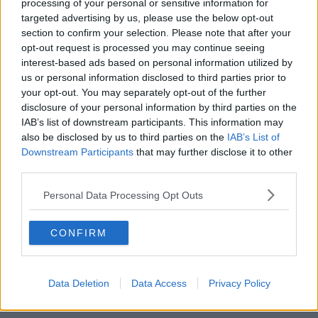
processing of your personal or sensitive information for
Sarà presente
Loris Marconi, in rappresentanza dell'Istituto
targeted advertising by us, please use the below opt-out
Alcide Cervi
, per suggellare ancora il forte legame che lega
section to confirm your selection. Please note that after your
amministrazione e istituto, famiglia Petri e famiglia Cervi, nella
opt-out request is processed you may continue seeing
costante difesa dei valori dell'antifascismo, della democrazia e della
interest-based ads based on personal information utilized by
pace.
us or personal information disclosed to third parties prior to
your opt-out. You may separately opt-out of the further
disclosure of your personal information by third parties on the
IAB’s list of downstream participants. This information may
Interverrà e coordinerà l'evento
il sindaco Matteo Ferrucci
,
also be disclosed by us to third parties on the
IAB’s List of
mentre la
consigliera alla memoria, Angelica Rossi
, leggerà la
Downstream Participants
that may further disclose it to other
testimonianza di
Piero Perfetto Petri,
che non manca mai alla
third parties.
commemorazione, nonostante il suo dolore, riportata sulla targa
accanto al cippo, prima di parlare. Anche
Gloria Bigongiali,
Personal Data Processing Opt Outs
vicepresidente dell'Anpi Vicopisano
, farà il suo intervento e
ricorderà il valore e il significato, storico e di memoria, della
pastasciuttata dei Fratelli Cervi che seguirà, alle 20, al Circolo Arci
CONFIRM
L'Ortaccio (preceduta dalla presentazione della mostra e dellibro
"Arnostellung, una linea di sangue attraverso la Toscana, il cui
autore è il professor Giovanni Ranieri Fascetti e seguita dalla
Data Deletion
Data Access
Privacy Policy
musica di Pamela Larese) e per la quale è necessaria la
prenotazione, tramite messaggio WhatsApp, al 329.0023741.