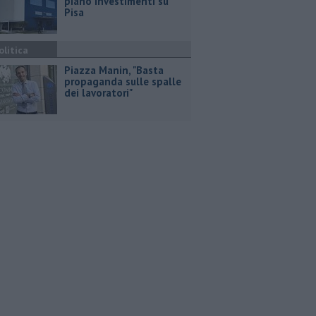
piano investimenti su
Pisa
olitica
Piazza Manin, "Basta
propaganda sulle spalle
dei lavoratori"