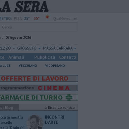
25°
35°
METEO:
PISA
QuiNews.net
rdì
07 Agosto 2026
REZZO
GROSSETO
MASSA CARRARA
ste
Animali
Pubblicità
Contatti
A LUCE
VECCHIANO
VICOPISANO
ui Blog
di Riccardo Ferrucci
INCONTRI
ucca la mostra
D'ARTE
Marcello
selli “Dialoghi