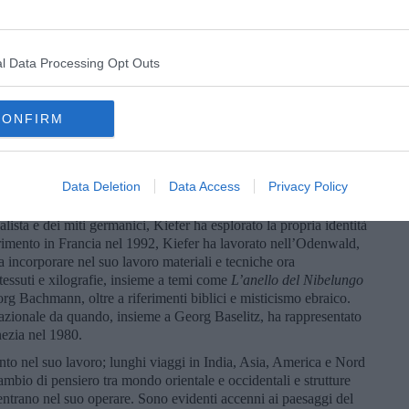
a poesia, della scrittura e della parola nella pratica artistica
i versi del 1930 del poeta
Salvatore Quasimodo
, tracciati da
no sta solo sul cuor della terra / trafitto da un raggio di sole /
l Data Processing Opt Outs
gen, in Germania, è uno degli artisti più importanti e versatili
ia diversi, tra cui pittura, scultura, fotografia, xilografia, libri
CONFIRM
er ha studiato legge e lingue romanze prima di dedicarsi agli studi
rlsruhe. Da giovane artista è entrato in contatto con Joseph
e the Woods
nel 1971. Con le sue prime opere ha affrontato la
Data Deletion
Data Access
Privacy Policy
con l’identità post-bellica della Germania come mezzo per rompere
 parodia del saluto nazista o la citazione visiva e la
lista e dei miti germanici, Kiefer ha esplorato la propria identità
ferimento in Francia nel 1992, Kiefer ha lavorato nell’Odenwald,
a incorporare nel suo lavoro materiali e tecniche ora
tessuti e xilografie, insieme a temi come
L’anello del Nibelungo
rg Bachmann, oltre a riferimenti biblici e misticismo ebraico.
rnazionale da quando, insieme a Georg Baselitz, ha rappresentato
ezia nel 1980.
o nel suo lavoro; lunghi viaggi in India, Asia, America e Nord
ambio di pensiero tra mondo orientale e occidentali e strutture
entrano nel suo operare. Sono evidenti accenni ai paesaggi del