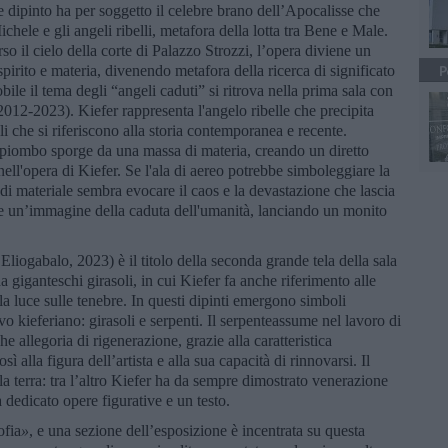
de dipinto ha per soggetto il celebre brano dell’Apocalisse che
chele e gli angeli ribelli, metafora della lotta tra Bene e Male.
so il cielo della corte di Palazzo Strozzi, l’opera diviene un
 spirito e materia, divenendo metafora della ricerca di significato
P
bile il tema degli “angeli caduti” si ritrova nella prima sala con
2012-2023). Kiefer rappresenta l'angelo ribelle che precipita
ali che si riferiscono alla storia contemporanea e recente.
 piombo sporge da una massa di materia, creando un diretto
nell'opera di Kiefer. Se l'ala di aereo potrebbe simboleggiare la
 di materiale sembra evocare il caos e la devastazione che lascia
ece un’immagine della caduta dell'umanità, lanciando un monito
 Eliogabalo, 2023) è il titolo della seconda grande tela della sala
 giganteschi girasoli, in cui Kiefer fa anche riferimento alle
la luce sulle tenebre. In questi dipinti emergono simboli
o kieferiano: girasoli e serpenti. Il serpenteassume nel lavoro di
e allegoria di rigenerazione, grazie alla caratteristica
ì alla figura dell’artista e alla sua capacità di rinnovarsi. Il
lla terra: tra l’altro Kiefer ha da sempre dimostrato venerazione
 dedicato opere figurative e un testo.
ofia
»
, e una sezione dell’esposizione è incentrata su questa