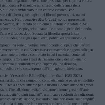
ro, con tre grandi opere inedite presentate per la prima volta a
 riconduce a Raffaello e all’affresco della Stanza della
 di filosofi ambientato in un edificio classico.
Vor
orta di albero genealogico dei filosofi presocratici, tra cui
armenide. Nell’opera
Ave
Maria
(2022) sono rappresentati
ti Socrate, da Eraclito ed Epicuro a Platone e Aristotele. Se i
cipalmente sulle spiegazioni naturali e cosmologiche del mondo,
'aria e il fuoco, dopo Socrate la filosofia sposta la sua
n un’indagine sugli aspetti etici, politici ed epistemologici.
olgono una serie di vetrine
,
una tipologia di opere che l’artista
o microcosmi in cui Kiefer inserisce materiali e oggetti collegati
 ambiente protetto e controllato in cui i materiali contenuti
o tempo, rafforzano i temi dell'alienazione e dell'isolamento
è costretto a confrontarsi con l'opera da una distanza,
 e simbolismi che convergono nell'immaginario kieferiano.
mersiva
Verstrahlte Bilder
(Dipinti irradiati, 1983-2023)
santa dipinti che riempiono completamente le pareti e il soffitto
ozzi. Creata appositamente per la mostra e dotata anche di grandi
azio, l’installazione invita il visitatore a immergersi nell’arte
 cosiddetti “dipinti irradiati”, scarificati e scoloriti da radiazioni,
ica all'installazione, invitando a una riflessione sulla fragilità
rtista, «la distruzione è un mezzo per fare arte. Io metto i miei