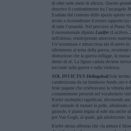
di oltre sette metri di altezza. Questo gran
descrive il combattimento tra l’arcangelo Mi
Esaltata dal contesto dello spazio aperto ver
invito a riconsiderare il nostro rapporto tra
di tutta l’umanità. Nel percorso al Piano No
il monumentale dipinto
Luzifer
(Lucifero, 
nell'abisso, reinterpretato attraverso materi
Un’acuminata e minacciosa ala di aereo in
riferimento al tema della guerra, ricorrente 
distruzione che la guerra infligge, la massa
dietro di sé. La figura caduta diviene inv
toccante sulla guerra e sulla violenza.
SOL INVICTUS Heliogabal
(Sole invitto
caratterizzata da un luminoso fondo oro e da
feste pagane che celebravano la vittoria del
costantemente presenti nel vocabolario visiv
Kiefer molteplici significati, divenendo anch
dell’animale di mutare la pelle, alludendo cos
girasole, è pianta legata al sole ma anche a
per Van Gogh, al quale, già adolescente, ha
Kiefer stesso afferma che
«
la pittura è filos