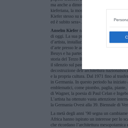
ma anche a dimostrazione dell’importanza dell
kieferiana, la mostra si chiude con i celebr
Kiefer stesso su una parete della sala: «Ognu
Persona
ed è subito sera».
Anselm Kiefer
nato nel 1945 a Donaueschin
di oggi. La sua pratica artistica abbraccia med
d’artista, installazioni e architettura. Kief
d’arte presso le accademie di Friburgo e Ka
Beuys e ha partecipato alla sua azione
Sav
storia del Terzo Reich e si è confrontato 
il silenzio sul passato recente. Attraverso la
decostruzione dell’architettura nazionalsocia
e la propria cultura. Dal 1971 fino al tras
in Germania. In questo periodo ha iniziato 
emblematici, come piombo, paglia, piante, 
di Wagner, la poesia di Paul Celan e Ingebo
L’artista ha ottenuto vasta attenzione inte
la Germania Ovest alla 39. Biennale di Ven
La metà degli anni ’90 segna un cambiament
Africa hanno ispirato un interesse per lo sc
che ricordano l’architettura mesopotamica 