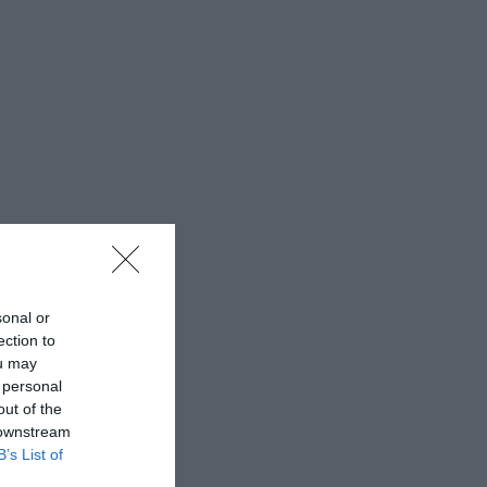
sonal or
ection to
ou may
 personal
out of the
 downstream
B’s List of