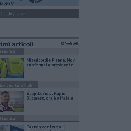
la città"
Condoglianze
imi articoli
Vedi tutti
ttualità
Misericordie Pisane, Novi
confermato presidente
isa Sporting Club
Stojilkovic al Rapid
Bucarest, ora è ufficiale
ttualità
Takeda conferma il