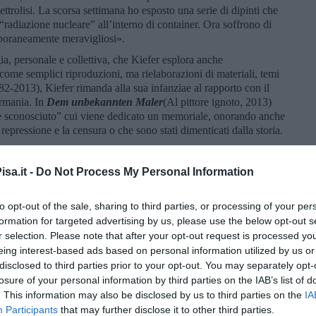
lettrolisi. La scorsa settimana ho esposto una serie di dipinti che
 “radiazione nucleare” all’interno di container. Ora soffrono di
mporaneamente meravigliosi».
ia, personale e collettiva, che Kiefer esplora anche
 come semplici riproduzioni, ma rielaborazioni di materiali, temi
2-2013), Kiefer rimanda alla sua infanziae al rapporto con il
ermania. In
Dem unbekannten Maler
(Al pittore ignoto, 2013)
tore sconosciuto” cui viene dedicato un memoriale, onorando anche
repressione e la censura o che sono stati dimenticati dalla storia.
Maria, torre d’avorio, 2017) Kiefer si rifà invece
’opera è costituita da una pila di torri in bilico che
sa.it -
Do Not Process My Personal Information
tterizzano la prassi artistica di Kiefer come nei famosi
Sette
 Milano.
to opt-out of the sale, sharing to third parties, or processing of your per
ciale dedicata alla celebre serie
Heroische Sinnbilder
(Simboli
formation for targeted advertising by us, please use the below opt-out s
otografie stampate su piombo. Nel 1969 Kiefer si fece fotografare
r selection. Please note that after your opt-out request is processed y
n (
Occupazioni) in varie località europee, tra cui luoghi
eing interest-based ads based on personal information utilized by us or
a Seconda guerra mondiale. Con indosso prevalentemente
disclosed to third parties prior to your opt-out. You may separately opt-
padre, Kiefer replica il saluto del
Sieg Heil
con il braccio
losure of your personal information by third parties on the IAB’s list of
petto all’originale. Kiefer utilizza così un gesto caratteristico
. This information may also be disclosed by us to third parties on the
IA
ntare, con evidente volontà provocatoria, la storia recente del
Participants
that may further disclose it to other third parties.
iamare la precarietà della vita umana e la transitorietà del tempo,