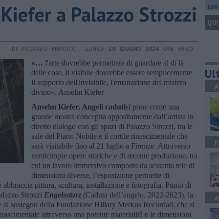
m Kiefer a Palazzo Strozzi
con 
QUI
DI RICCARDO FERRUCCI - LUNEDÌ
10 GIUGNO 2024
ORE 09:00
«…
l'arte dovrebbe permettere di guardare al di là
Ult
delle cose, il visibile dovrebbe essere semplicemente
il supporto dell'invisibile, l'emanazione del mistero
A
divino». Anselm Kiefer
Anselm Kiefer. Angeli caduti
si pone come una
grande mostra concepita appositamente dall’artista in
diretto dialogo con gli spazi di Palazzo Strozzi, tra le
sale del Piano Nobile e il cortile rinascimentale che
P
sarà visitabile fino al 21 luglio a Firenze .Attraverso
venticinque opere storiche e di recente produzione, tra
cui un lavoro immersivo composto da sessanta tele di
dimensioni diverse, l’esposizione permette di
e abbraccia pittura, scultura, installazione e fotografia. Punto di
Palazzo Strozzi
Engelssturz
(Caduta dell’angelo, 2022-2023), la
A
zie al sostegno della Fondazione Hillary Merkus Recordati, che si
inascimentale attraverso una potente materialità e le dimensioni