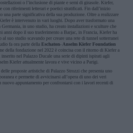
stellazioni o l’inclusione di piante e semi di girasole. Kiefer,
con riferimenti letterari e poetici stratificati. Fin dall’inizio
uito una parte significativa della sua produzione. Oltre a realizzare
m Kiefer è intervenuto in vari luoghi. Dopo aver trasformato una
 Germania, in uno studio, ha creato installazioni e sculture che
i anni dopo il suo trasferimento a Barjac, in Francia, Kiefer ha
 al suo studio scavando per creare una rete di tunnel sotterranei
tudio fa ora parte della
Eschaton- Anselm Kiefer Foundation
ne della fondazione nel 2022 è coincisa con il ritorno di Kiefer a
inserito nel Palazzo Ducale una serie di dipinti ispirati agli
selm Kiefer attualmente lavora e vive vicino a Parigi.
elle proposte artistiche di Palazzo Strozzi che presenta uno
poranea e permette di avvicinarsi all’opera di uno dei veri
, un nuovo appuntamento per confrontarsi con i lavori recenti di