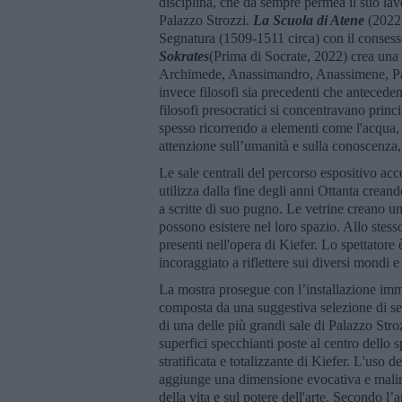
disciplina, che da sempre permea il suo lavo
Palazzo Strozzi.
La
Scuola di Atene
(2022)
Segnatura (1509-1511 circa) con il consesso
Sokrates
(Prima di Socrate, 2022) crea una s
Archimede, Anassimandro, Anassimene, P
invece filosofi sia precedenti che anteceden
filosofi presocratici si concentravano prin
spesso ricorrendo a elementi come l'acqua, l
attenzione sull’umanità e sulla conoscenza, i
Le sale centrali del percorso espositivo acc
utilizza dalla fine degli anni Ottanta creand
a scritte di suo pugno. Le vetrine creano un
possono esistere nel loro spazio. Allo stess
presenti nell'opera di Kiefer. Lo spettatore 
incoraggiato a riflettere sui diversi mondi
La mostra prosegue con l’installazione im
composta da una suggestiva selezione di ses
di una delle più grandi sale di Palazzo Str
superfici specchianti poste al centro dello sp
stratificata e totalizzante di Kiefer. L'uso dei
aggiunge una dimensione evocativa e malincon
della vita e sul potere dell'arte. Secondo l’a