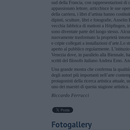
sud della Francia, con rappresentazioni di co
appassionato lettore, arricchisce le sue opere 
della carriera, i libri d’artista hanno costit
dipinti, sculture, libri e fotografie, Ansel
vecchia fabbrica di mattoni a Höpfingen, in
sono diventate parte del luogo stesso. Alcun
nuovamente trasformato la proprietà intorno
e cripte collegati a installazioni d’arte.Lo s
aperto al pubblico regolarmente. L’istituzio
Venezia dove, in parallelo alla Biennale, ha 
scritti del filosofo italiano Andrea Emo. An
Una grande mostra che conferma la qualità d
degli autori più importanti nell’arte contem
protagonisti della ricerca artistica attuale
uno dei maestri di questa stagione artistica.
Riccardo Ferrucci
Fotogallery