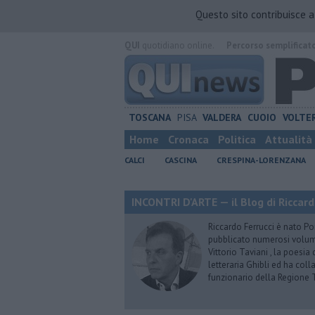
Questo sito contribuisce 
QUI
quotidiano online.
Percorso semplificat
TOSCANA
PISA
VALDERA
CUOIO
VOLTE
Home
Cronaca
Politica
Attualità
CALCI
CASCINA
CRESPINA-LORENZANA
INCONTRI D'ARTE — il Blog di Riccard
Riccardo Ferrucci è nato Pon
pubblicato numerosi volumi 
Vittorio Taviani , la poesia
letteraria Ghibli ed ha col
funzionario della Regione 