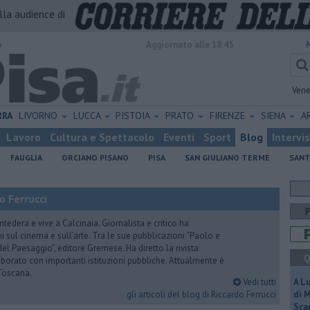
alla audience di
o
Aggiornato alle 18:45
Vene
RRA
LIVORNO
LUCCA
PISTOIA
PRATO
FIRENZE
SIENA
A
Lavoro
Cultura e Spettacolo
Eventi
Sport
Blog
Intervi
FAUGLIA
ORCIANO PISANO
PISA
SAN GIULIANO TERME
SANT
o Ferrucci
tedera e vive a Calcinaia. Giornalista e critico ha
sul cinema e sull’arte. Tra le sue pubblicazioni “Paolo e
 del Paesaggio”, editore Gremese. Ha diretto la rivista
Q
laborato con importanti istituzioni pubbliche. Attualmente è
Toscana.
Vedi tutti
A L
gli articoli del blog di Riccardo Ferrucci
di 
Scar