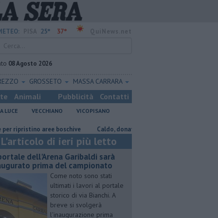
25°
37°
METEO:
PISA
QuiNews.net
ato
08 Agosto 2026
REZZO
GROSSETO
MASSA CARRARA
ste
Animali
Pubblicità
Contatti
A LUCE
VECCHIANO
VICOPISANO
istino aree boschive
Caldo, donati ventilatori e acqua al Don Bosco
L'articolo di ieri più letto
 portale dell'Arena Garibaldi sarà
augurato prima del campionato
Come noto sono stati
ultimati i lavori al portale
storico di via Bianchi. A
breve si svolgerà
l'inaugurazione prima