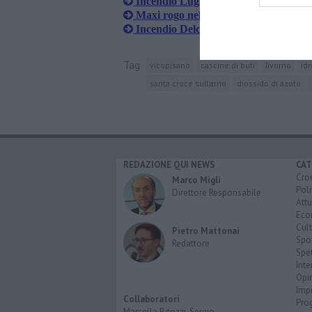
Incendio Lugnano, parla Ferrucci, "O
Maxi rogo nel capannone, campionamen
Incendio Delca, le ordinanze. Scuole
Tag
vicopisano
cascine di buti
livorno
idr
santa croce sull'arno
diossido di azoto
REDAZIONE QUI NEWS
CAT
Cro
Marco Migli
Poli
Direttore Responsabile
Attu
Eco
Cult
Pietro Mattonai
Spo
Redattore
Spet
Inte
Opi
Imp
Collaboratori
Pro
Marcella Bitozzi, Sergio