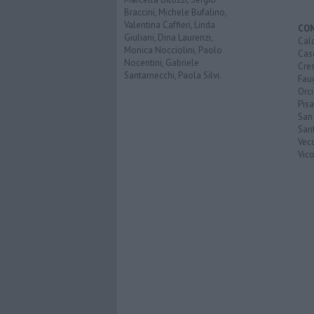
Braccini, Michele Bufalino,
Valentina Caffieri, Linda
CO
Giuliani, Dina Laurenzi,
Calc
Monica Nocciolini, Paolo
Cas
Nocentini, Gabriele
Cre
Santarnecchi, Paola Silvi.
Faug
Orc
Pisa
San
San
Vec
Vic