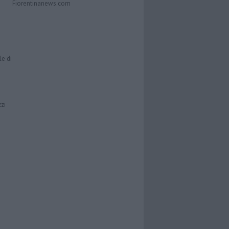
Fiorentinanews.com
le di
zzi