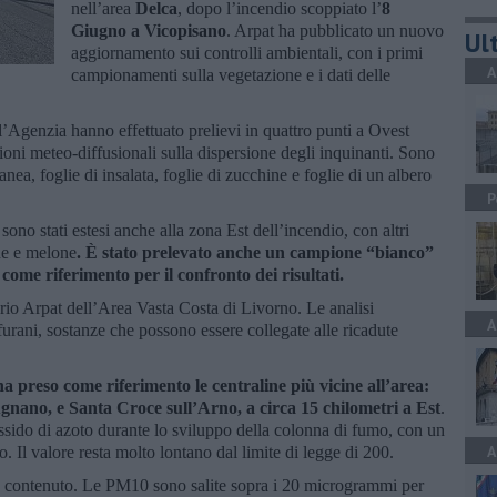
nell’area
Delca
, dopo l’incendio scoppiato l’
8
Giugno a Vicopisano
. Arpat ha pubblicato un nuovo
Ult
aggiornamento sui controlli ambientali, con i primi
A
campionamenti sulla vegetazione e i dati delle
ll’Agenzia hanno effettuato prelievi in quattro punti a Ovest
azioni meteo-diffusionali sulla dispersione degli inquinanti. Sono
nea, foglie di insalata, foglie di zucchine e foglie di un albero
P
sono stati estesi anche alla zona Est dell’incendio, con altri
ine e melone
. È stato prelevato anche un campione “bianco”
 come riferimento per il confronto dei risultati.
orio Arpat dell’Area Vasta Costa di Livorno. Le analisi
A
urani, sostanze che possono essere collegate alle ricadute
ha preso come riferimento le centraline più vicine all’area:
ugnano, e Santa Croce sull’Arno, a circa 15 chilometri a Est
.
ssido di azoto durante lo sviluppo della colonna di fumo, con un
A
Il valore resta molto lontano dal limite di legge di 200.
to contenuto. Le PM10 sono salite sopra i 20 microgrammi per