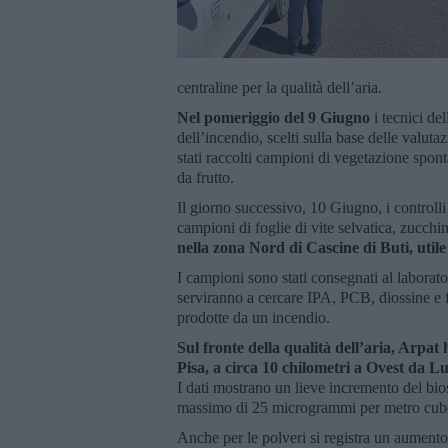
centraline per la qualità dell’aria.
Nel pomeriggio del 9 Giugno
i tecnici de
dell’incendio, scelti sulla base delle valut
stati raccolti campioni di vegetazione sponta
da frutto.
Il giorno successivo, 10 Giugno, i controlli 
campioni di foglie di vite selvatica, zucch
nella zona Nord di Cascine di Buti, utile
I campioni sono stati consegnati al laborat
serviranno a cercare IPA, PCB, diossine e f
prodotte da un incendio.
Sul fronte della qualità dell’aria, Arpat 
Pisa, a circa 10 chilometri a Ovest da L
I dati mostrano un lieve incremento del bio
massimo di 25 microgrammi per metro cubo. 
Anche per le polveri si registra un aumen