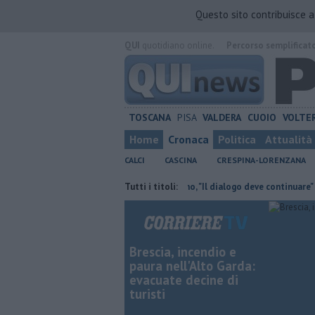
Questo sito contribuisce 
QUI
quotidiano online.
Percorso semplificat
TOSCANA
PISA
VALDERA
CUOIO
VOLTE
Home
Cronaca
Politica
Attualità
CALCI
CASCINA
CRESPINA-LORENZANA
 al Don Bosco
Takeda, Pasqualino, "Il dialogo deve continuare"
Tutti i titoli:
Car
Brescia, incendio e
paura nell'Alto Garda:
evacuate decine di
turisti