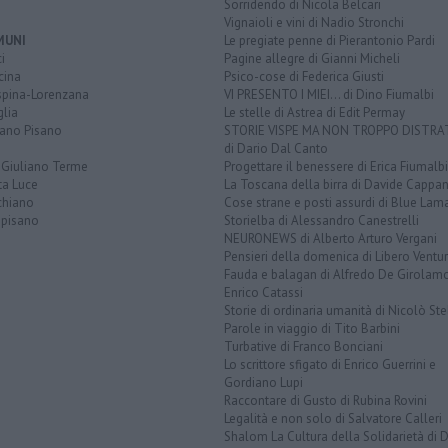
Sorridendo di Nicola Belcari
Vignaioli e vini di Nadio Stronchi
MUNI
Le pregiate penne di Pierantonio Pardi
i
Pagine allegre di Gianni Micheli
cina
Psico-cose di Federica Giusti
spina-Lorenzana
VI PRESENTO I MIEI... di Dino Fiumalbi
lia
Le stelle di Astrea di Edit Permay
iano Pisano
STORIE VISPE MA NON TROPPO DISTR
di Dario Dal Canto
 Giuliano Terme
Progettare il benessere di Erica Fiumalbi
ta Luce
La Toscana della birra di Davide Cappan
chiano
Cose strane e posti assurdi di Blue Lam
opisano
Storielba di Alessandro Canestrelli
NEURONEWS di Alberto Arturo Vergani
Pensieri della domenica di Libero Ventur
Fauda e balagan di Alfredo De Girolam
Enrico Catassi
Storie di ordinaria umanità di Nicolò Ste
Parole in viaggio di Tito Barbini
Turbative di Franco Bonciani
Lo scrittore sfigato di Enrico Guerrini e
Gordiano Lupi
Raccontare di Gusto di Rubina Rovini
Legalità e non solo di Salvatore Calleri
Shalom La Cultura della Solidarietà di 