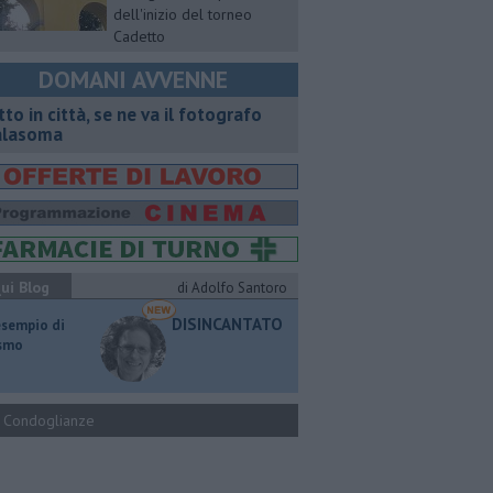
dell'inizio del torneo
Cadetto
DOMANI AVVENNE
tto in città, se ne va il fotografo
lasoma
ui Blog
di Adolfo Santoro
DISINCANTATO
esempio di
ismo
Condoglianze