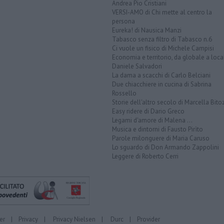
Andrea Pio Cristiani
VERSI-AMO di Chi mette al centro la
persona
Eureka! di Nausica Manzi
Tabasco senza filtro di Tabasco n.6
Ci vuole un fisico di Michele Campisi
Economia e territorio, da globale a loca
Daniele Salvadori
La dama a scacchi di Carlo Belciani
Due chiacchiere in cucina di Sabrina
Rossello
Storie dell'altro secolo di Marcella Bito
Easy ridere di Dario Greco
Legami d'amore di Malena ...
Musica e dintorni di Fausto Pirìto
Parole milonguere di Maria Caruso
Lo sguardo di Don Armando Zappolini
Leggere di Roberto Cerri
er
|
Privacy
|
Privacy Nielsen
|
Durc
|
Provider