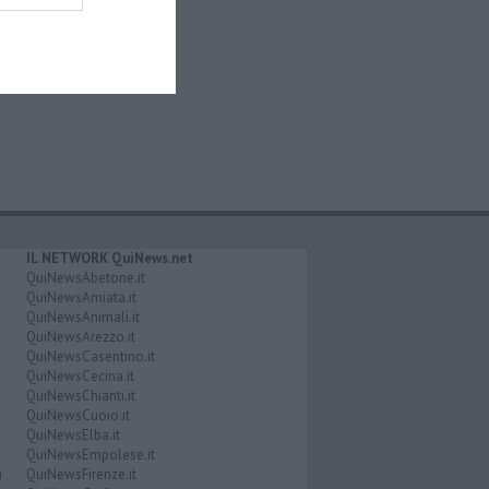
IL NETWORK QuiNews.net
QuiNewsAbetone.it
QuiNewsAmiata.it
QuiNewsAnimali.it
QuiNewsArezzo.it
QuiNewsCasentino.it
QuiNewsCecina.it
QuiNewsChianti.it
QuiNewsCuoio.it
QuiNewsElba.it
QuiNewsEmpolese.it
i
QuiNewsFirenze.it