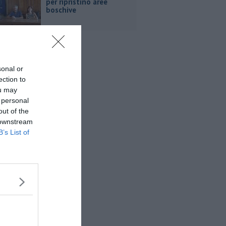
per ripristino aree
boschive
sonal or
ection to
ou may
 personal
out of the
 downstream
B’s List of