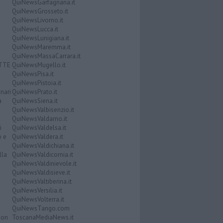
QuiNewsGarfagnana.it
QuiNewsGrosseto.it
QuiNewsLivorno.it
QuiNewsLucca.it
QuiNewsLunigiana.it
QuiNewsMaremma.it
QuiNewsMassaCarrara.it
ATTE
QuiNewsMugello.it
QuiNewsPisa.it
QuiNewsPistoia.it
nari
QuiNewsPrato.it
a
QuiNewsSiena.it
QuiNewsValbisenzio.it
QuiNewsValdarno.it
i
QuiNewsValdelsa.it
o e
QuiNewsValdera.it
QuiNewsValdichiana.it
lla
QuiNewsValdicornia.it
QuiNewsValdinievole.it
QuiNewsValdisieve.it
QuiNewsValtiberina.it
QuiNewsVersilia.it
QuiNewsVolterra.it
QuiNewsTango.com
Don
ToscanaMediaNews.it