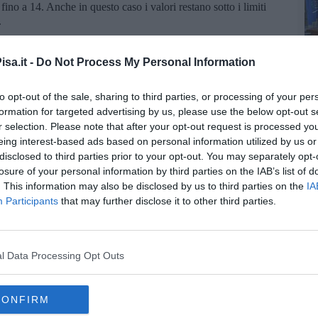
no a 14. Anche in questo caso i valori restano sotto i limiti
.
ibuito a questi innalzamenti, ma gli incrementi rilevati alla
ignificativi”. L’Agenzia segnala inoltre che, pur con una nube
sa.it -
Do Not Process My Personal Information
immagine satellitare dell’8 Giugno, gli effetti di ricaduta sono
to opt-out of the sale, sharing to third parties, or processing of your per
ori campionamenti anche nei comuni limitrofi, per verificare
formation for targeted advertising by us, please use the below opt-out s
enzialmente interessate dalle polveri. Nuovi aggiornamenti saranno
r selection. Please note that after your opt-out request is processed y
eing interest-based ads based on personal information utilized by us or
disclosed to third parties prior to your opt-out. You may separately opt-
losure of your personal information by third parties on the IAB’s list of
. This information may also be disclosed by us to third parties on the
IA
Participants
that may further disclose it to other third parties.
oscana iscriviti alla
Newsletter QUInews - ToscanaMedia.
amente nella tua casella di posta.
l Data Processing Opt Outs
CONFIRM