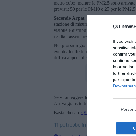
metro cubo, mentre le PM2,5 sono arrivate fi
previsti: 50 per le PM10 e 25 per le PM2,5
Secondo Arpat
, l’incendio può avere contr
stazione di misura risultano “scarsamente s
QUInewsPi
visibile e distribuita anche verso Pisa nell’
risultati assenti nei dati finora disponibili.
If you wish 
Nei prossimi giorni Arpat effettuerà ulteri
sensitive in
eventuali effetti in aree più lontane e pot
confirm you
diffusi appena disponibili.
continue se
information 
further disc
participants
Downstream 
Se vuoi leggere le notizie principali della T
Arriva gratis tutti i giorni alle 20:00 dirett
Persona
Basta cliccare
QUI
Ti potrebbe interessare anche: