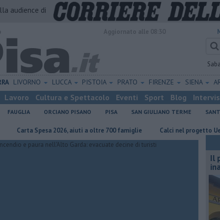
alla audience di
o
Aggiornato alle 08:30
Sab
RRA
LIVORNO
LUCCA
PISTOIA
PRATO
FIRENZE
SIENA
A
Lavoro
Cultura e Spettacolo
Eventi
Sport
Blog
Intervi
FAUGLIA
ORCIANO PISANO
PISA
SAN GIULIANO TERME
SANT
ta Spesa 2026, aiuti a oltre 700 famiglie
Calci nel progetto Ue per ripr
Il
in