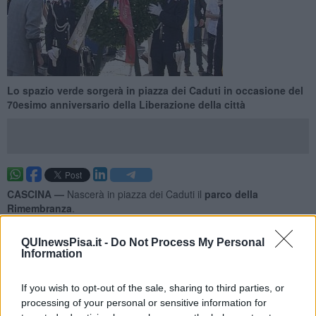
Lo spazio verde sorgerà in piazza dei Caduti in occasione del
70esimo anniversario della Liberazione della città
CASCINA —
Nascerà in piazza dei Caduti il
parco della
Rimembranza
.
L'iniziativa si inserisce nel quadro delle celebrazioni per il 70esimo
anniversario della
Liberazione di Cascina,
che si
QUInewsPisa.it -
Do Not Process My Personal
Information
svolgeranno giovedì 4 settembre dalle 9 in poi in piazza dei Caduti.
If you wish to opt-out of the sale, sharing to third parties, or
processing of your personal or sensitive information for