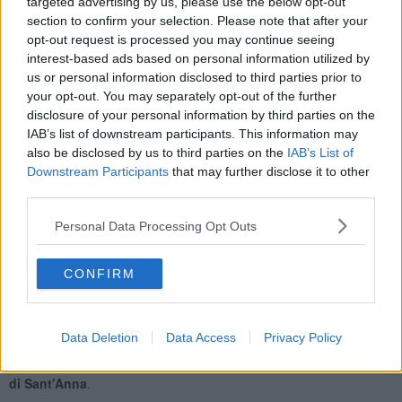
targeted advertising by us, please use the below opt-out
Il Parco verrà inaugurato alle 10,30, dopo il raduno delle autorità
section to confirm your selection. Please note that after your
cittadine e delle associazioni al municipio e in seguito al corteo per
opt-out request is processed you may continue seeing
la deposizione di corone di alloro sulle lapidi e i cippi in ricordo dei
caduti.
interest-based ads based on personal information utilized by
us or personal information disclosed to third parties prior to
L'inaugurazione del parco avverrà con la posa del primo pannello
your opt-out. You may separately opt-out of the further
del progetto
Sentieri della libertà e delle Resistenze
, l'iniziativa
disclosure of your personal information by third parties on the
promossa dal comune di Cascina con l'
Istituto storico della
IAB’s list of downstream participants. This information may
Resistenza e dell'età contemporanea
di Lucca, con il quale
also be disclosed by us to third parties on the
IAB’s List of
saranno identificati i luoghi del Comune in cui si ricorderanno gli
Downstream Participants
that may further disclose it to other
eccidi nazisti e gli episodi di antifascismo, guerra e Resistenza. In
third parties.
ognuno di questi luoghi sarà posto un pannello che ricorderà i nomi
delle vittime e i fatti accaduti.
Personal Data Processing Opt Outs
Saranno presenti all’evento il sindaco di Cascina
Alessio
Antonelli
, il sindaco di Stazzema
Maurizio Verona
, il consigliere
regionale
Ivan Ferrucci
e il presidente dell’Anpi Cascina
Claudio
CONFIRM
Betti
.
A rappresentare l’Istituto storico della Resistenza e dell'età
contemporanea di Lucca sarà invece
Gianluca Fulvetti
.
Data Deletion
Data Access
Privacy Policy
La manifestazione sarà accompagnata dalla
Filarmonica Puccini
di Sant'Anna
.