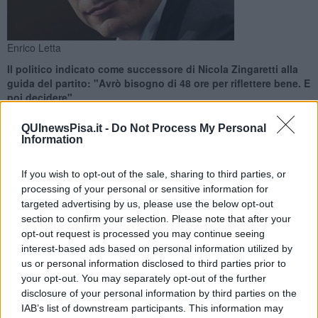
Enrico Letta
Il politico indicato come successore di Nicola Zingaretti alla
guida del partito: "Avrò bisogno di 48 ore per riflettere bene. E
poi decidere"
QUInewsPisa.it -
Do Not Process My Personal
Information
If you wish to opt-out of the sale, sharing to third parties, or
PISA —
"Avrò bisogno di 48 ore per riflettere bene. E poi decidere".
processing of your personal or sensitive information for
Lo ha scritto su Twitter l'ex presidente del Consiglio
Enrico Letta.
targeted advertising by us, please use the below opt-out
section to confirm your selection. Please note that after your
Il politico e accademico pisano è stato stato invocato da numerosi
opt-out request is processed you may continue seeing
esponenti del Partito democratico quale possibile successore del
interest-based ads based on personal information utilized by
dimissionario
Nicola Zingaretti
nel ruolo di segretario del partito.
us or personal information disclosed to third parties prior to
your opt-out. You may separately opt-out of the further
disclosure of your personal information by third parties on the
IAB’s list of downstream participants. This information may
"Sono grato per la quantità di messaggi di incoraggiamento che sto