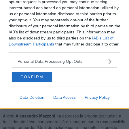
sull’importanza della donazione di cellule staminali da donatore
opt-out request is processed you may continue seeing
adulto – reclutando nuovi donatori insieme alle associazioni di
interest-based ads based on personal information utilized by
volontariato - sia nella gestione di loro, una volta che i Centri
us or personal information disclosed to third parties prior to
trapianti nazionali e internazionali li hanno selezionati per il
your opt-out. You may separately opt-out of the further
percorso di donazione attraverso il registro.
disclosure of your personal information by third parties on the
Il riconoscimento è stato consegnato a
Marco Fabbri
durante
IAB’s list of downstream participants. This information may
l’annuale riunione del Registro tenutasi il 20 febbraio scorso a
also be disclosed by us to third parties on the
IAB’s List of
Roma all’Istituto superiore di sanità (Iss). Nel ricevere il premio,
Downstream Participants
that may further disclose it to other
Fabbri ha ringraziato tutti i professionisti che quotidianamente
third parties.
lavorano con dedizione promuovendo, incentivando e gestendo la
donazione di cellule staminali emopoietiche, contribuendo così a
Personal Data Processing Opt Outs
salvare vite. “Un incredibile lavoro di squadra – ha detto - che
coinvolge più figure professionali (medici, infermieri, biologi, tecnici
CONFIRM
sanitari di laboratorio biomedico, amministrativi) e che ha permesso
al centro donatori di midollo osseo di raggiungere questo
traguardo”.
Data Deletion
Data Access
Privacy Policy
Anche
Alessandro
Mazzoni
ha espresso la propria gratitudine a
tutti i donatori che, con generosità e impegno, hanno reso possibile
questo traguardo: “Ogni donazione conta – ha detto - e questo