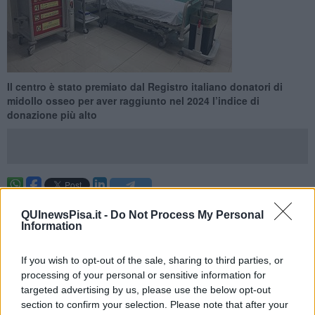
Il centro è stato premiato dal Registro italiano donatori di
midollo osseo per aver raggiunto nel 2024 l’indice di
donazione più alto
PISA —
Il Centro donatori di midollo osseo dell’Azienda
QUInewsPisa.it -
Do Not Process My Personal
ospedaliero-universitaria pisana,
afferente all’Unità operativa di
Information
Medicina trasfusionale e biologia dei trapianti diretta da Alessandro
Mazzoni, è stato premiato dal Registro italiano donatori di midollo
osseo per aver raggiunto
nel 2024 l’indice di donazione più
If you wish to opt-out of the sale, sharing to third parties, or
alto
.
Il Centro, di cui è responsabile il biologo Marco Fabbri,
processing of your personal or sensitive information for
affiancato dalle colleghe Sabrina Gabbriellini ed Elena
targeted advertising by us, please use the below opt-out
Ciabatti,
svolge la sua attività sia nel sensibilizzare la popolazione
section to confirm your selection. Please note that after your