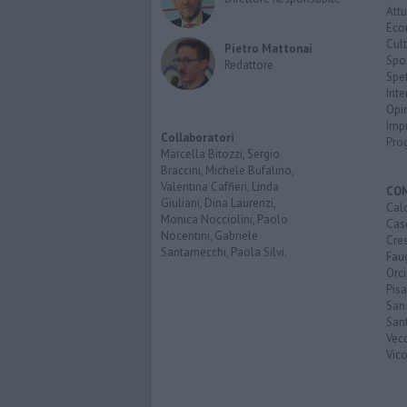
Attu
Eco
Cult
Pietro Mattonai
Spo
Redattore
Spet
Inte
Opi
Imp
Collaboratori
Pro
Marcella Bitozzi, Sergio
Braccini, Michele Bufalino,
Valentina Caffieri, Linda
CO
Giuliani, Dina Laurenzi,
Calc
Monica Nocciolini, Paolo
Cas
Nocentini, Gabriele
Cre
Santarnecchi, Paola Silvi.
Faug
Orc
Pisa
San
San
Vec
Vic