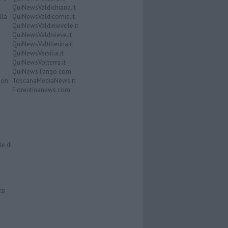
QuiNewsValdichiana.it
lla
QuiNewsValdicornia.it
QuiNewsValdinievole.it
QuiNewsValdisieve.it
QuiNewsValtiberina.it
QuiNewsVersilia.it
QuiNewsVolterra.it
QuiNewsTango.com
Don
ToscanaMediaNews.it
Fiorentinanews.com
le di
zzi