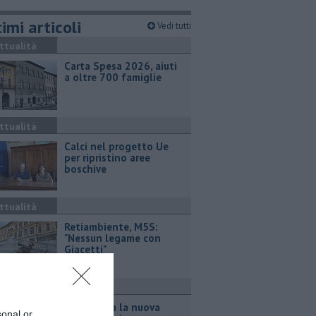
imi articoli
Vedi tutti
ttualità
Carta Spesa 2026, aiuti
a oltre 700 famiglie
ttualità
Calci nel progetto Ue
per ripristino aree
boschive
ttualità
Retiambiente, M5S:
"Nessun legame con
Giacetti"
ttualità
Inaugurata la nuova
sonal or