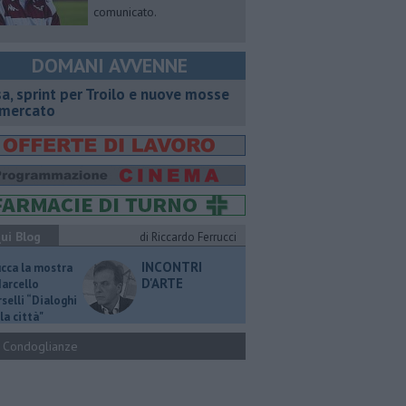
comunicato.
DOMANI AVVENNE
sa, sprint per Troilo e nuove mosse
 mercato
ui Blog
di Riccardo Ferrucci
INCONTRI
ucca la mostra
D'ARTE
Marcello
selli “Dialoghi
la città"
Condoglianze