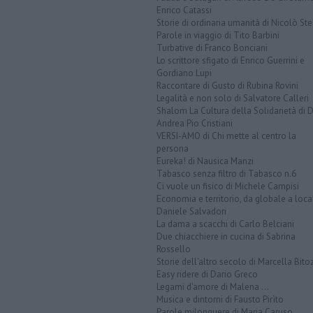
Enrico Catassi
Storie di ordinaria umanità di Nicolò Ste
Parole in viaggio di Tito Barbini
Turbative di Franco Bonciani
Lo scrittore sfigato di Enrico Guerrini e
Gordiano Lupi
Raccontare di Gusto di Rubina Rovini
Legalità e non solo di Salvatore Calleri
Shalom La Cultura della Solidarietà di 
Andrea Pio Cristiani
VERSI-AMO di Chi mette al centro la
persona
Eureka! di Nausica Manzi
Tabasco senza filtro di Tabasco n.6
Ci vuole un fisico di Michele Campisi
Economia e territorio, da globale a loca
Daniele Salvadori
La dama a scacchi di Carlo Belciani
Due chiacchiere in cucina di Sabrina
Rossello
Storie dell'altro secolo di Marcella Bito
Easy ridere di Dario Greco
Legami d'amore di Malena ...
Musica e dintorni di Fausto Pirìto
Parole milonguere di Maria Caruso