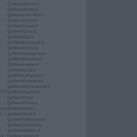
QuiNewsAnimali.it
QuiNewsArezzo.it
QuiNewsCasentino.it
QuiNewsCecina.it
QuiNewsChianti.it
QuiNewsCuoio.it
QuiNewsElba.it
i
QuiNewsEmpolese.it
QuiNewsFirenze.it
QuiNewsGarfagnana.it
QuiNewsGrosseto.it
QuiNewsLivorno.it
QuiNewsLucca.it
QuiNewsLunigiana.it
QuiNewsMaremma.it
QuiNewsMassaCarrara.it
ATTE
QuiNewsMugello.it
QuiNewsPisa.it
QuiNewsPistoia.it
nari
QuiNewsPrato.it
a
QuiNewsSiena.it
QuiNewsValbisenzio.it
QuiNewsValdarno.it
i
QuiNewsValdelsa.it
o e
QuiNewsValdera.it