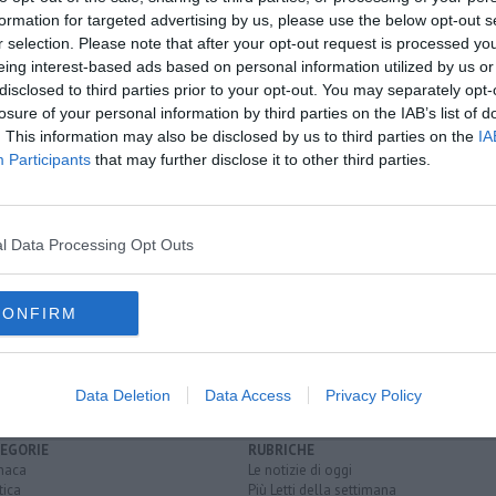
formation for targeted advertising by us, please use the below opt-out s
r selection. Please note that after your opt-out request is processed y
eing interest-based ads based on personal information utilized by us or
oscana iscriviti alla
Newsletter QUInews - ToscanaMedia.
disclosed to third parties prior to your opt-out. You may separately opt-
amente nella tua casella di posta.
losure of your personal information by third parties on the IAB’s list of
. This information may also be disclosed by us to third parties on the
IA
Participants
that may further disclose it to other third parties.
l corpo
le
l Data Processing Opt Outs
ttembre
CONFIRM
spin-off
internet
Data Deletion
Data Access
Privacy Policy
EGORIE
RUBRICHE
naca
Le notizie di oggi
tica
Più Letti della settimana