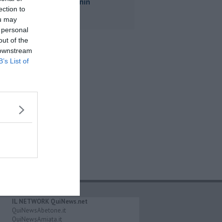
piazza Manin
ection to
ou may
 personal
out of the
 downstream
B’s List of
IL NETWORK QuiNews.net
QuiNewsAbetone.it
QuiNewsAmiata.it