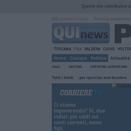
Questo sito contribuisce 
QUI
quotidiano online.
Percorso semplificat
TOSCANA
PISA
VALDERA
CUOIO
VOLTE
Home
Cronaca
Politica
Attualità
CALCI
CASCINA
CRESPINA-LORENZANA
00 famiglie
Calci nel progetto Ue per ripristino aree boschive
Tutti i titoli:
Reti
Ci stiamo
impoverendo? Sì, due
indizi: più soldi sui
conti correnti, meno
figli