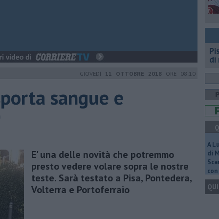
Pi
di
GIOVEDÌ
11 OTTOBRE 2018
ORE 08:10
sporta sangue e
O
Q
A L
E' una delle novità che potremmo
di 
Scar
presto vedere volare sopra le nostre
con 
teste. Sarà testato a Pisa, Pontedera,
QUI
Volterra e Portoferraio