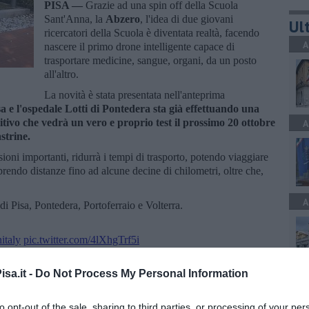
PISA —
Grazie ad una spin off della Scuola
Sant'Anna, la
Abzero
, l'idea di due giovani
Ult
ricercatori della Scuola è diventata realtà, facendo
A
nascere il primo drone intelligente capace di
trasportare medicine, sangue, organi, da un posto
all'altro.
La novità è stata presentata nell'anteprima
sa e l'ospedale Lotti di Pontedera sta già effettuando una
ivo che vedrà un vero e proprio test il prossimo 20 ottobre
A
strine.
ioni importanti, ridurrà i tempi di trasporto, potendo viaggiare
oprendo distanze fino ad alcune decine di chilometri, oltre che,
A
di Pisa, Pontedera, Portoferraio e Volterra.
italy
pic.twitter.com/4lXhgTrf5i
8
sa.it -
Do Not Process My Personal Information
A
to opt-out of the sale, sharing to third parties, or processing of your per