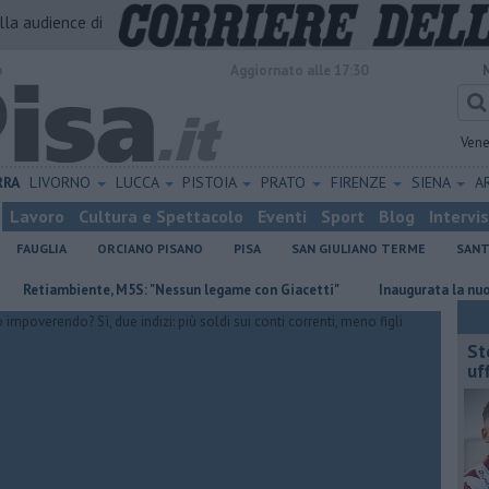
alla audience di
o
Aggiornato alle 17:30
Vene
RRA
LIVORNO
LUCCA
PISTOIA
PRATO
FIRENZE
SIENA
A
Lavoro
Cultura e Spettacolo
Eventi
Sport
Blog
Intervi
FAUGLIA
ORCIANO PISANO
PISA
SAN GIULIANO TERME
SANT
ambiente, M5S: "Nessun legame con Giacetti"
Inaugurata la nuova piaz
St
uff