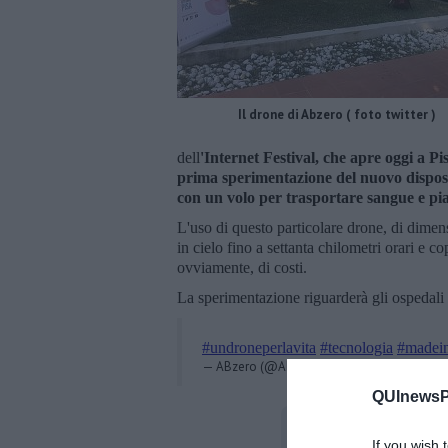
Il drone di Abzero ( foto twitter )
dell
'Internet Festival, che apre oggi a Pi
prima sperimentazione del nuovo disposit
con un volo per trasportare sangue e pia
L'uso di questo particolare drone, di dimens
in cielo fino a settanta chilometri orari e c
ovviamente, di costi.
La sperimentazione riguarderà gli ospedali 
#undroneperlavita
#tecnologia
#madein
— ABzero (@AbzeroSrls)
30 settembre 201
QUInewsPi
If you wish 