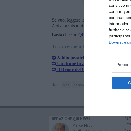
sensitive in
confirm you
continue se
Se vuoi leggere le notizie principali della T
information 
Arriva gratis tutti i giorni alle 20:00 dirett
further disc
Basta cliccare
QUI
participants
Downstream 
Ti potrebbe interessare anche:
Addio joystick, il drone si pilota con i
Un drone in aiuto alla Protezione civi
Persona
Il Drone del Cnr vola su piazza 20 se
Tag
pisa
pontedera
volterra
portoferraio
REDAZIONE QUI NEWS
CAT
Cro
Marco Migli
Poli
Direttore Responsabile