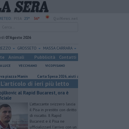
25°
36°
METEO:
PISA
QuiNews.net
rdì
07 Agosto 2026
REZZO
GROSSETO
MASSA CARRARA
ste
Animali
Pubblicità
Contatti
A LUCE
VECCHIANO
VICOPISANO
za Manin
Carta Spesa 2026, aiuti a oltre 700 famiglie
Calci nel pro
L'articolo di ieri più letto
ojilkovic al Rapid Bucarest, ora è
iciale
L'attaccante svizzero lascia
il Pisa in prestito con diritto
di riscatto. Il Rapid
Bucarest e il Pisa ne
ufficializzanl l'arrivo con un