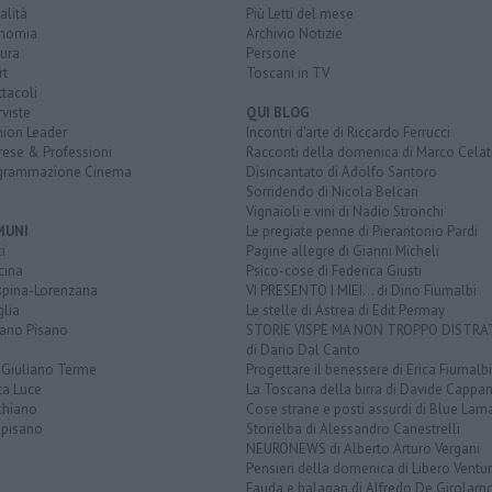
alità
Più Letti del mese
nomia
Archivio Notizie
ura
Persone
rt
Toscani in TV
tacoli
rviste
QUI BLOG
nion Leader
Incontri d'arte di Riccardo Ferrucci
rese & Professioni
Racconti della domenica di Marco Celat
grammazione Cinema
Disincantato di Adolfo Santoro
Sorridendo di Nicola Belcari
Vignaioli e vini di Nadio Stronchi
MUNI
Le pregiate penne di Pierantonio Pardi
i
Pagine allegre di Gianni Micheli
cina
Psico-cose di Federica Giusti
spina-Lorenzana
VI PRESENTO I MIEI... di Dino Fiumalbi
lia
Le stelle di Astrea di Edit Permay
iano Pisano
STORIE VISPE MA NON TROPPO DISTR
di Dario Dal Canto
 Giuliano Terme
Progettare il benessere di Erica Fiumalbi
ta Luce
La Toscana della birra di Davide Cappan
chiano
Cose strane e posti assurdi di Blue Lam
opisano
Storielba di Alessandro Canestrelli
NEURONEWS di Alberto Arturo Vergani
Pensieri della domenica di Libero Ventur
Fauda e balagan di Alfredo De Girolam