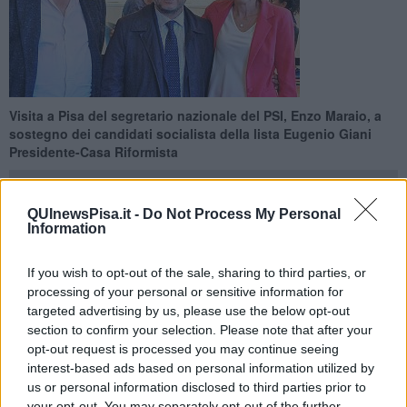
Visita a Pisa del segretario nazionale del PSI, Enzo Maraio, a
sostegno dei candidati socialista della lista Eugenio Giani
Presidente-Casa Riformista
QUInewsPisa.it -
Do Not Process My Personal
Information
PISA —
"I socialisti sono impegnati, in Toscana, per confermare
If you wish to opt-out of the sale, sharing to third parties, or
Eugenio Giani alla Presidenza" ha detto il segretario nazionale del
processing of your personal or sensitive information for
PSI Enzo Maraio al Gambrinus di Pisa per sostenere i candidati
targeted advertising by us, please use the below opt-out
Sandro Ceccarelli e Maria Vanni.
section to confirm your selection. Please note that after your
"Vogliamo continuare ripartendo dai buoni risultati ottenuti sulla
opt-out request is processed you may continue seeing
sanità pubblica, sulla scuola pubblica, sulle infrastrutture- ha
interest-based ads based on personal information utilized by
ribadito il segretario - Lo facciamo con le donne e gli uomini delle
us or personal information disclosed to third parties prior to
nostra comunità, con la nostra identità e le nostre idee,
your opt-out. You may separately opt-out of the further