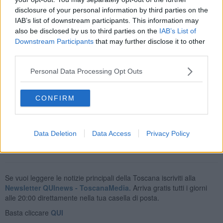
alimentando un progetto riformista nella coalizione"
disclosure of your personal information by third parties on the
IAB’s list of downstream participants. This information may
also be disclosed by us to third parties on the
IAB’s List of
Downstream Participants
that may further disclose it to other
third parties.
"Sono gli ultimi giorni di una campagna elettorale che mi ha toccato
nel profondo, come donna, come madre, e soprattutto come
Personal Data Processing Opt Outs
cittadina che avverte in modo forte il valore di cosa significa
mettersi al servizio della comunità.- ha detto Maria Vanni - E ora,
con il mio Segretario nazionale Enzo Maraio, sono felice di
CONFIRM
concludere il percorso in un giorno storico, di pace. Grazie a tutti, e
vada come vada!"
Data Deletion
Data Access
Privacy Policy
Se vuoi leggere le notizie principali della Toscana iscriviti alla
Newsletter QUInews - ToscanaMedia.
Arriva gratis tutti i giorni
alle 20:00 direttamente nella tua casella di posta.
Basta cliccare
QUI