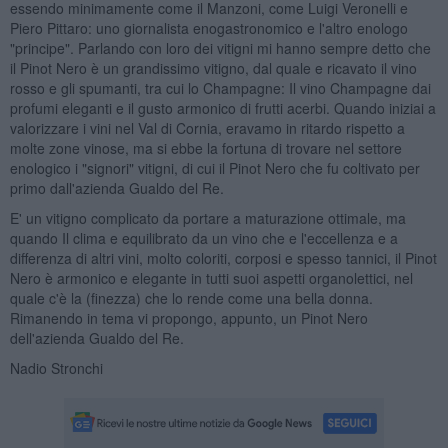
essendo minimamente come il Manzoni, come Luigi Veronelli e
Piero Pittaro: uno giornalista enogastronomico e l'altro enologo
"principe". Parlando con loro dei vitigni mi hanno sempre detto che
il Pinot Nero è un grandissimo vitigno, dal quale e ricavato il vino
rosso e gli spumanti, tra cui lo Champagne: Il vino Champagne dai
profumi eleganti e il gusto armonico di frutti acerbi. Quando iniziai a
valorizzare i vini nel Val di Cornia, eravamo in ritardo rispetto a
molte zone vinose, ma si ebbe la fortuna di trovare nel settore
enologico i "signori" vitigni, di cui il Pinot Nero che fu coltivato per
primo dall'azienda Gualdo del Re.
E' un vitigno complicato da portare a maturazione ottimale, ma
quando Il clima e equilibrato da un vino che e l'eccellenza e a
differenza di altri vini, molto coloriti, corposi e spesso tannici, il Pinot
Nero è armonico e elegante in tutti suoi aspetti organolettici, nel
quale c'è la (finezza) che lo rende come una bella donna.
Rimanendo in tema vi propongo, appunto, un Pinot Nero
dell'azienda Gualdo del Re.
Nadio Stronchi