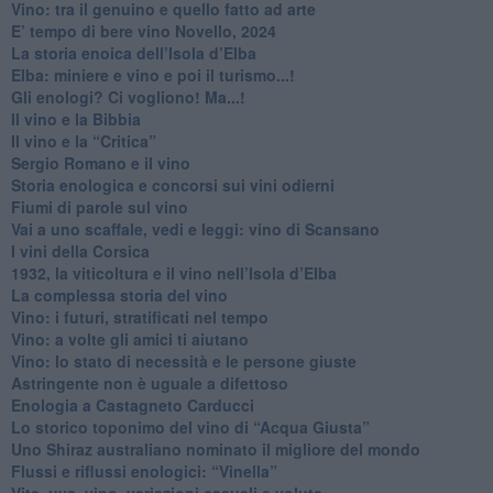
Vino: tra il genuino e quello fatto ad arte
E’ tempo di bere vino Novello, 2024
La storia enoica dell’Isola d’Elba
Elba: miniere e vino e poi il turismo...!
​Gli enologi? Ci vogliono! Ma...!
​Il vino e la Bibbia
​Il vino e la “Critica”
Sergio Romano e il vino
​Storia enologica e concorsi sui vini odierni
Fiumi di parole sul vino
​Vai a uno scaffale, vedi e leggi: vino di Scansano
​I vini della Corsica
​1932, la viticoltura e il vino nell’Isola d’Elba
​La complessa storia del vino
​Vino: i futuri, stratificati nel tempo
Vino: a volte gli amici ti aiutano
Vino: lo stato di necessità e le persone giuste
​Astringente non è uguale a difettoso
Enologia a Castagneto Carducci
Lo storico toponimo del vino di “Acqua Giusta”
Uno Shiraz australiano nominato il migliore del mondo
​Flussi e riflussi enologici: “Vinella”
Vite, uva, vino, variazioni casuali e volute