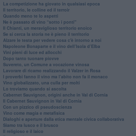
​La competizione ha giovato in qualsiasi epoca
Il territorio, le colline ed il terroir
Quando meno te lo aspetti
​Ne è passato di vino “sotto i ponti"
​Il Chianti, un meraviglioso territorio enoico
​Se si cerca la storia ne è pieno il territorio
Alzare le testa per vedere cosa c'è intorno a noi
​Napoleone Bonaparte e il vino dell’Isola d’Elba
Vini pieni di luce ed allocchi
Dopo tanto tuonare piovve
Suvereto, un Comune a vocazione vinosa
Lavorare di ricamo realizzando il Valzer in Rosa
​I proverbi fanno il vino ma l’abito non fa il monaco
Vino globalizzato, una culla per molti
Lo troviamo quando si ascolta
Cabernet Sauvignon, origini anche in Val di Cornia
Il Cabernet Sauvignon in Val di Cornia
Con un pizzico di pseudoscienza
​Vino come magia e metafisica
Dialoghi e aperture dalla etica mentale civica collaborativa
Siamo tra lusco e il brusco
Il religioso e il laico