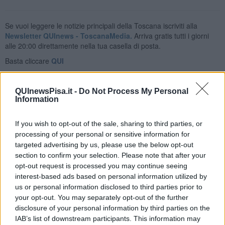
Se vuoi leggere le notizie principali della Toscana iscriviti alla
Newsletter QUInews - ToscanaMedia.
Arriva gratis tutti i giorni
alle 20:00 direttamente nella tua casella di posta.
Basta cliccare
QUI
Fotogallery
QUInewsPisa.it -
Do Not Process My Personal
Information
If you wish to opt-out of the sale, sharing to third parties, or
processing of your personal or sensitive information for
targeted advertising by us, please use the below opt-out
section to confirm your selection. Please note that after your
Ti potrebbe interessare anche:
opt-out request is processed you may continue seeing
interest-based ads based on personal information utilized by
Articoli dal Blog “Vignaioli e vini” di Nadio Stronchi
us or personal information disclosed to third parties prior to
​Che “Odissea sia”
your opt-out. You may separately opt-out of the further
Scuola di vita e creatività
disclosure of your personal information by third parties on the
​La volontà di essere “primi”
IAB’s list of downstream participants. This information may
Norme viticole e enologiche che miglioreranno la qualità