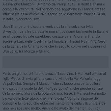
Alessandro Manzoni. Di ritorno da Parigi, 1810, si dedica anima e
corpo alla viticoltura. Nel periodo che soggiornò in Francia rimase
influensato dalla viticoltura e scelse delle barbatelle francesi. A lui,
in Italia, piacevano l'uve
Uccellina, perchè piccola e veniva dalla vite selvatica (vitis
Silvestris). Le altre barbatelle non si trovavano facilmente in Italia, e
se si fossero trovate sarebbero costate care. Allora, in Francia
scelse la barbatelle Osellina, la Pignola e il Pinaut Noir (Pino Nero)
della zona dello Champagne che in seguito coltivo nella pianura di
Brusuglio, tra Monza e Milano.
Però, un giorno, prima che avesse il suo vino, il Manzoni chiese al
figlio Pietro, di inviargli una cassa di vini della Val Pulicella (oggi,
Valpolicella). Sempre il Manzoni che sviluppo una certa cultura
enoica con la quale fu definito "georgofilo" anche perchè scrisse
della nomenclatura della botanica, ma, forse, il Manzoni era molto
più valido in letteratura, che in enologia? Ognuno assume dei
consigli e lui, credo che ebbe dei mentori che della viticultura e del
vino ne sapevano moito. Anch'io ho avuto dei mentori, pur non