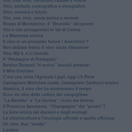
Vino, simbolo coreografico e etnografico
​Vino: retorica e futuro
​Vite, uva, vino, storia antica e recente
​Rosso di Montalcino: il “Brunello” dei poveri
Vini e olio protagonisti in Val di Cornia
​La Maremma enoica
Il vino in un prossimo futuro ! Anarchico ?
​Non abbiate fretta; Il vino vuole riflessione
​Vino Niji è, e ci ricorda.
Il “Predappio di Predappio”
Bettino Ricasoli “ti scrivo” lasciali perdere!
Il Mito Enofobo
​C’era una volta l'Agricola Lippi, oggi c'è Petra
​Castagneto Marittimo rurale, Castagneto Carducci enoico
Aleatico, il vino che ha attraversato il tempo
Ecco un vino delle colline del campigliese
“La Bandita” e “La Cerreta”, vicini ma diversi
​Il Prosecco Spumante, “Champagne” dei “poveri”?
​La lotta eroica dei docenti e degli enologi
​La vitivinicoltura e l’enologia ufficiale e quella ufficiosa
​Un vino, due “strade”
Lodano